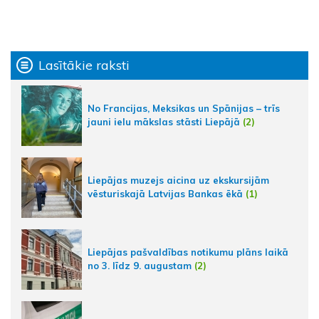
Lasītākie raksti
No Francijas, Meksikas un Spānijas – trīs
jauni ielu mākslas stāsti Liepājā
(2)
Liepājas muzejs aicina uz ekskursijām
vēsturiskajā Latvijas Bankas ēkā
(1)
Liepājas pašvaldības notikumu plāns laikā
no 3. līdz 9. augustam
(2)