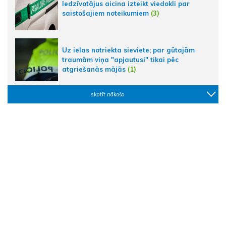
Iedzīvotājus aicina izteikt viedokli par
saistošajiem noteikumiem
(3)
Uz ielas notriekta sieviete; par gūtajām
traumām viņa "apjautusi" tikai pēc
atgriešanās mājās
(1)
skatīt nākošo