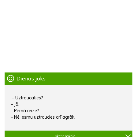
Dienas joks
– Uztraucaties?
– Jā.
– Pirmā reize?
– Nē, esmu uztraucies arī agrāk.
skatīt nākošo