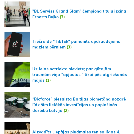
"BL Serviss Grand Slam" čempiona titulu izcīna
Ernests Buļko
(3)
Tiešraidē "TikTok" pamanīts apdraudējums
maziem bērniem
(3)
Uz ielas notriekta sieviete; par gūtajām
traumām viņa "apjautusi" tikai pēc atgriešanās
mājās
(1)
“Bioforce” piesaista Baltijas biometāna nozarē
līdz šim lielākās investīcijas un paplašinās
darbību Latvijā
(2)
Aizvadīts Liepājas pludmales tenisa līgas 4.