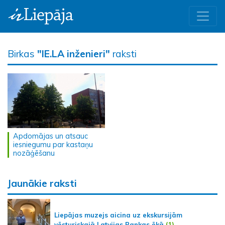
Birkas
"IE.LA inženieri"
raksti
Apdomājas un atsauc
iesniegumu par kastaņu
nozāģēšanu
Jaunākie raksti
Liepājas muzejs aicina uz ekskursijām
vēsturiskajā Latvijas Bankas ēkā
(1)