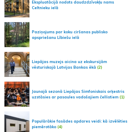
Ekspluatācijā nodots daudzdzīvokļu nams
Celtnieku ielā
Paziņojums par koku ciršanas publisko
apspriešanu Lībiešu ielā
Liepājas muzejs aicina uz ekskursijām
vēsturiskajā Latvijas Bankas ēkā
(2)
Jaunajā sezonā Liepājas Simfoniskais orķestris
uzstāsies ar pasaules vadošajiem čellistiem
(1)
Populārākie fasādes apdares veidi: kā izvēlēties
piemērotāko
(4)