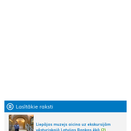
Lasītākie raksti
Liepājas muzejs aicina uz ekskursijām
vēsturiskajā Latvijas Bankas ēkā
(2)