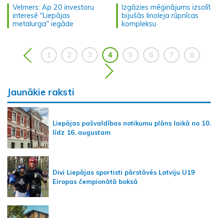
Velmers: Ap 20 investoru
Izgāzies mēģinājums izsolīt
interesē "Liepājas
bijušās linoleja rūpnīcas
metalurga" iegāde
kompleksu
1
2
3
4
5
6
7
8
Jaunākie raksti
Liepājas pašvaldības notikumu plāns laikā no 10.
līdz 16. augustam
Divi Liepājas sportisti pārstāvēs Latviju U19
Eiropas čempionātā boksā