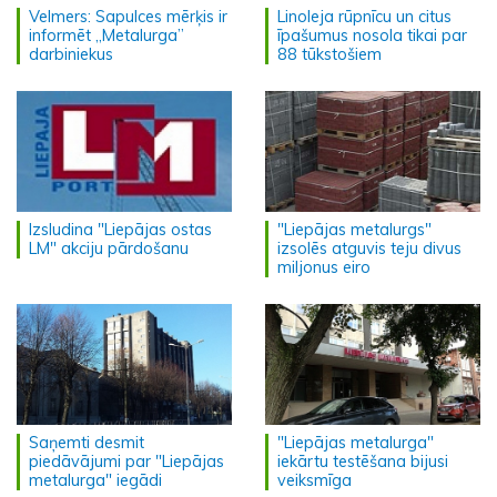
Velmers: Sapulces mērķis ir
Linoleja rūpnīcu un citus
informēt „Metalurga”
īpašumus nosola tikai par
darbiniekus
88 tūkstošiem
Izsludina "Liepājas ostas
"Liepājas metalurgs"
LM" akciju pārdošanu
izsolēs atguvis teju divus
miljonus eiro
Saņemti desmit
"Liepājas metalurga"
piedāvājumi par "Liepājas
iekārtu testēšana bijusi
metalurga" iegādi
veiksmīga