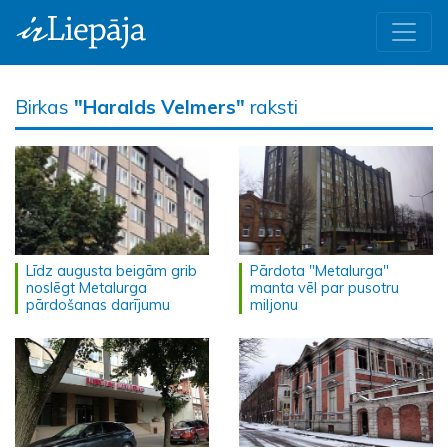
Birkas
"Haralds Velmers"
raksti
Līdz augusta beigām grib
Pārdota "Metalurga"
noslēgt Metalurga
manta vēl par pusotru
pārdošanas darījumu
miljonu