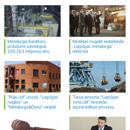
Metalurga kreditoru
Nedēļas nogalē iedarbinās
prasījumi sasnieguši
„Liepājas metalurga”
200,163 miljonus eiro
iekārtas
"Rūķi LM" izsola; "Liepājas
Tiesa ierosina "Liepājas
naglas" un
osta LM" tiesiskās
"Metalurgs&Dunu" negrib
aizsardzības procesu