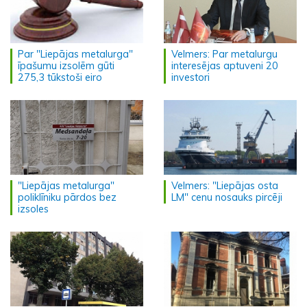
Par "Liepājas metalurga"
Velmers: Par metalurgu
īpašumu izsolēm gūti
interesējas aptuveni 20
275,3 tūkstoši eiro
investori
"Liepājas metalurga"
Velmers: "Liepājas osta
poliklīniku pārdos bez
LM" cenu nosauks pircēji
izsoles