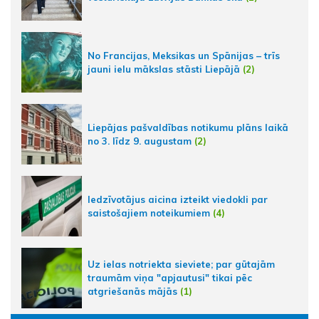
No Francijas, Meksikas un Spānijas – trīs
jauni ielu mākslas stāsti Liepājā
(2)
Liepājas pašvaldības notikumu plāns laikā
no 3. līdz 9. augustam
(2)
Iedzīvotājus aicina izteikt viedokli par
saistošajiem noteikumiem
(4)
Uz ielas notriekta sieviete; par gūtajām
traumām viņa "apjautusi" tikai pēc
atgriešanās mājās
(1)