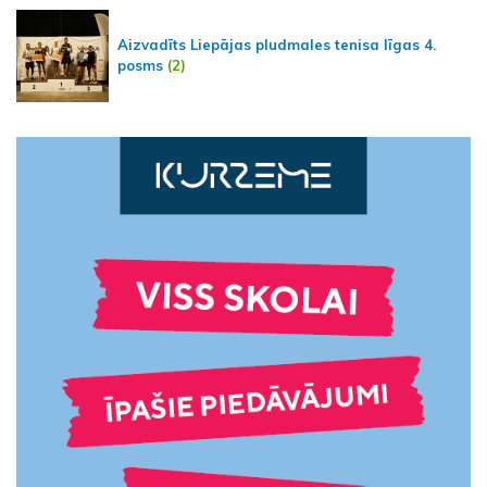
Aizvadīts Liepājas pludmales tenisa līgas 4.
posms
(2)