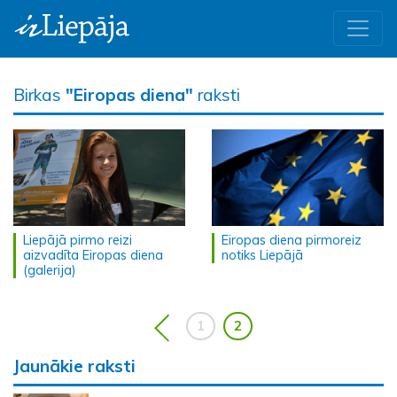
Birkas
"Eiropas diena"
raksti
Liepājā pirmo reizi
Eiropas diena pirmoreiz
aizvadīta Eiropas diena
notiks Liepājā
(galerija)
1
2
Jaunākie raksti