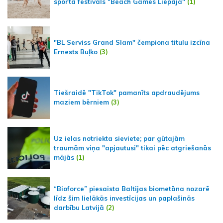
sporta festivāls "Beach Games Liepaja"
(1)
"BL Serviss Grand Slam" čempiona titulu izcīna
Ernests Buļko
(3)
Tiešraidē "TikTok" pamanīts apdraudējums
maziem bērniem
(3)
Uz ielas notriekta sieviete; par gūtajām
traumām viņa "apjautusi" tikai pēc atgriešanās
mājās
(1)
“Bioforce” piesaista Baltijas biometāna nozarē
līdz šim lielākās investīcijas un paplašinās
darbību Latvijā
(2)