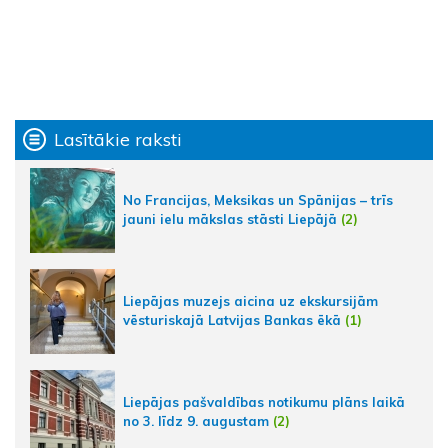
Lasītākie raksti
No Francijas, Meksikas un Spānijas – trīs
jauni ielu mākslas stāsti Liepājā
(2)
Liepājas muzejs aicina uz ekskursijām
vēsturiskajā Latvijas Bankas ēkā
(1)
Liepājas pašvaldības notikumu plāns laikā
no 3. līdz 9. augustam
(2)