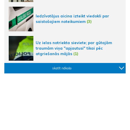
Iedzīvotājus aicina izteikt viedokli par
saistošajiem noteikumiem
(3)
Uz ielas notriekta sieviete; par gūtajām
traumām viņa "apjautusi" tikai pēc
atgriešanās mājās
(1)
skatīt nākošo