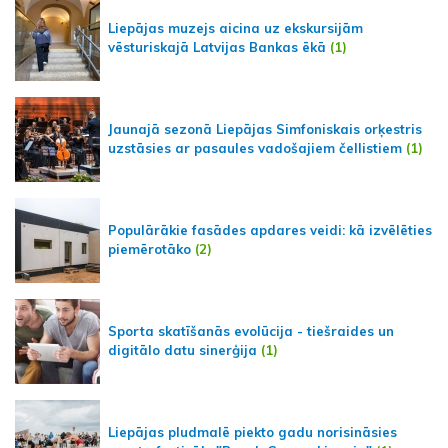
Liepājas muzejs aicina uz ekskursijām
vēsturiskajā Latvijas Bankas ēkā
(1)
Jaunajā sezonā Liepājas Simfoniskais orķestris
uzstāsies ar pasaules vadošajiem čellistiem
(1)
Populārākie fasādes apdares veidi: kā izvēlēties
piemērotāko
(2)
Sporta skatīšanās evolūcija - tiešraides un
digitālo datu sinerģija
(1)
Liepājas pludmalē piekto gadu norisināsies