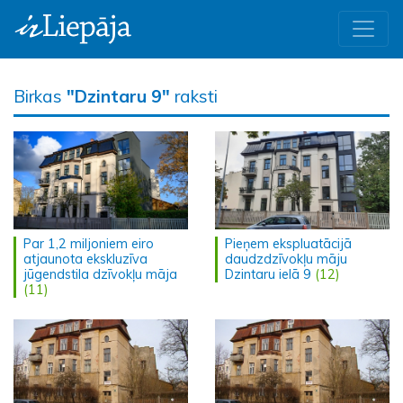
Birkas
"Dzintaru 9"
raksti
Par 1,2 miljoniem eiro
Pieņem ekspluatācijā
atjaunota ekskluzīva
daudzdzīvokļu māju
jūgendstila dzīvokļu māja
Dzintaru ielā 9
(12)
(11)