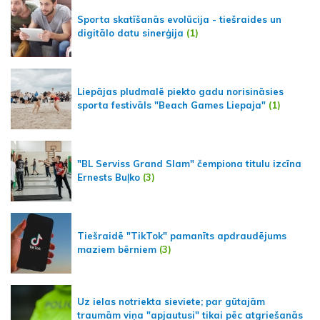
Sporta skatīšanās evolūcija - tiešraides un
digitālo datu sinerģija
(1)
Liepājas pludmalē piekto gadu norisināsies
sporta festivāls "Beach Games Liepaja"
(1)
"BL Serviss Grand Slam" čempiona titulu izcīna
Ernests Buļko
(3)
Tiešraidē "TikTok" pamanīts apdraudējums
maziem bērniem
(3)
Uz ielas notriekta sieviete; par gūtajām
traumām viņa "apjautusi" tikai pēc atgriešanās