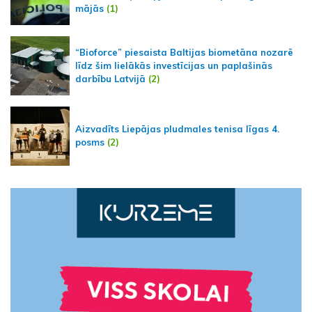
mājās
(1)
“Bioforce” piesaista Baltijas biometāna nozarē
līdz šim lielākās investīcijas un paplašinās
darbību Latvijā
(2)
Aizvadīts Liepājas pludmales tenisa līgas 4.
posms
(2)