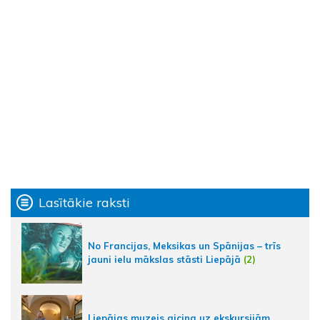
Lasītākie raksti
No Francijas, Meksikas un Spānijas – trīs
jauni ielu mākslas stāsti Liepājā
(2)
Liepājas muzejs aicina uz ekskursijām