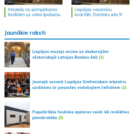
Atsakās no pirmpirkuma
Liepājas vasarnīcu
tiesībām uz virkni īpašumu
kvartāls: Dzintaru iela 9
Jaunākie raksti
Liepājas muzejs aicina uz ekskursijām
vēsturiskajā Latvijas Bankas ēkā
(1)
Jaunajā sezonā Liepājas Simfoniskais orķestris
uzstāsies ar pasaules vadošajiem čellistiem
(1)
Populārākie fasādes apdares veidi: kā izvēlēties
piemērotāko
(2)