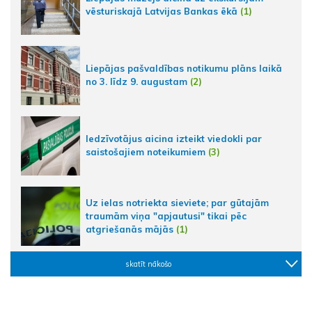
vēsturiskajā Latvijas Bankas ēkā
(1)
Liepājas pašvaldības notikumu plāns laikā
no 3. līdz 9. augustam
(2)
Iedzīvotājus aicina izteikt viedokli par
saistošajiem noteikumiem
(3)
Uz ielas notriekta sieviete; par gūtajām
traumām viņa "apjautusi" tikai pēc
atgriešanās mājās
(1)
skatīt nākošo