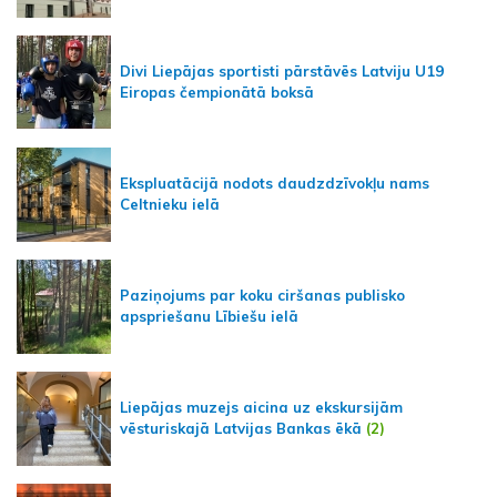
Divi Liepājas sportisti pārstāvēs Latviju U19
Eiropas čempionātā boksā
Ekspluatācijā nodots daudzdzīvokļu nams
Celtnieku ielā
Paziņojums par koku ciršanas publisko
apspriešanu Lībiešu ielā
Liepājas muzejs aicina uz ekskursijām
vēsturiskajā Latvijas Bankas ēkā
(2)