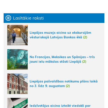
Lasītākie raksti
Liepājas muzejs aicina uz ekskursijām
vēsturiskajā Latvijas Bankas ēkā
(2)
No Francijas, Meksikas un Spānijas – trīs
jauni ielu mākslas stāsti Liepājā
(2)
Liepājas pašvaldības notikumu plāns laikā
no 3. līdz 9. augustam
(2)
Iedzīvotājus aicina izteikt viedokli par