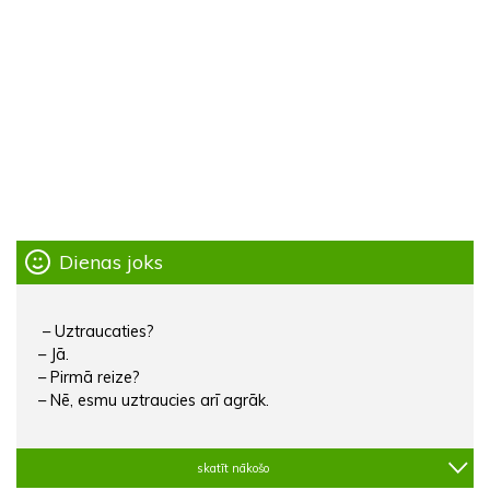
Dienas joks
– Uztraucaties?
– Jā.
– Pirmā reize?
– Nē, esmu uztraucies arī agrāk.
skatīt nākošo