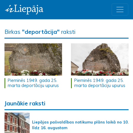
Birkas
"deportācija"
raksti
Pieminēs 1949. gada 25.
Pieminēs 1949. gada 25.
marta deportāciju upurus
marta deportāciju upurus
Jaunākie raksti
Liepājas pašvaldības notikumu plāns laikā no 10.
līdz 16. augustam