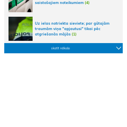
saistošajiem noteikumiem
(4)
Uz ielas notriekta sieviete; par gūtajām
traumām viņa "apjautusi" tikai pēc
atgriešanās mājās
(1)
skatīt nākošo