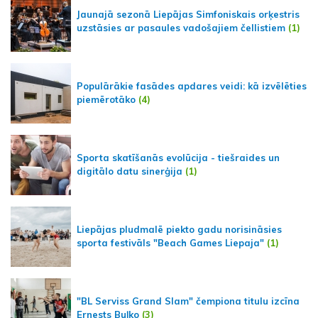
Jaunajā sezonā Liepājas Simfoniskais orķestris
uzstāsies ar pasaules vadošajiem čellistiem
(1)
Populārākie fasādes apdares veidi: kā izvēlēties
piemērotāko
(4)
Sporta skatīšanās evolūcija - tiešraides un
digitālo datu sinerģija
(1)
Liepājas pludmalē piekto gadu norisināsies
sporta festivāls "Beach Games Liepaja"
(1)
"BL Serviss Grand Slam" čempiona titulu izcīna
Ernests Buļko
(3)