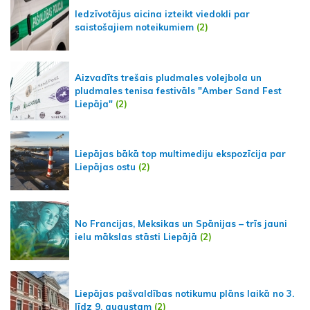
Iedzīvotājus aicina izteikt viedokli par
saistošajiem noteikumiem
(2)
Aizvadīts trešais pludmales volejbola un
pludmales tenisa festivāls "Amber Sand Fest
Liepāja"
(2)
Liepājas bākā top multimediju ekspozīcija par
Liepājas ostu
(2)
No Francijas, Meksikas un Spānijas – trīs jauni
ielu mākslas stāsti Liepājā
(2)
Liepājas pašvaldības notikumu plāns laikā no 3.
līdz 9. augustam
(2)