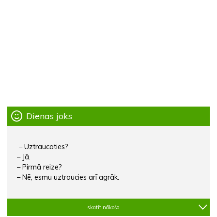
Dienas joks
– Uztraucaties?
– Jā.
– Pirmā reize?
– Nē, esmu uztraucies arī agrāk.
skatīt nākošo