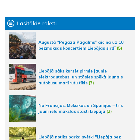
Lasītākie raksti
Augustā “Pegaza Pagalms” aicina uz 10
bezmaksas koncertiem Liepājas sirdī
(5)
Liepājā sāks kursēt pirmie jaunie
elektroautobusi un stāsies spēkā jaunais
autobusu maršrutu tīkls
(3)
No Francijas, Meksikas un Spānijas – trīs
jauni ielu mākslas stāsti Liepājā
(2)
Liepājā notiks parka svētki "Liepāja bez