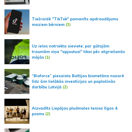
Tiešraidē "TikTok" pamanīts apdraudējums
maziem bērniem
(3)
Uz ielas notriekta sieviete; par gūtajām
traumām viņa "apjautusi" tikai pēc atgriešanās
mājās
(1)
“Bioforce” piesaista Baltijas biometāna nozarē
līdz šim lielākās investīcijas un paplašinās
darbību Latvijā
(2)
Aizvadīts Liepājas pludmales tenisa līgas 4.
posms
(2)