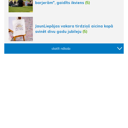
barjerām", gaidīts ikviens
(5)
JaunLiepājas vakara tirdziņš aicina kopā
svinēt divu gadu jubileju
(5)
skatīt nākošo