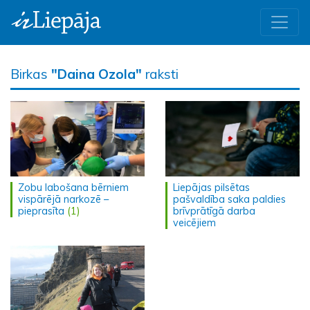
Birkas
"Daina Ozola"
raksti
Zobu labošana bērniem
Liepājas pilsētas
vispārējā narkozē –
pašvaldība saka paldies
pieprasīta
(1)
brīvprātīgā darba
veicējiem