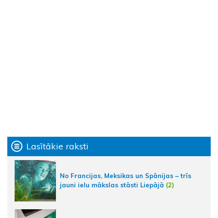
Lasītākie raksti
No Francijas, Meksikas un Spānijas – trīs
jauni ielu mākslas stāsti Liepājā
(2)