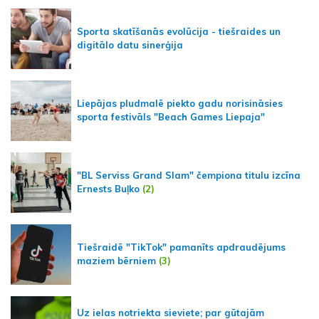
Sporta skatīšanās evolūcija - tiešraides un
digitālo datu sinerģija
Liepājas pludmalē piekto gadu norisināsies
sporta festivāls "Beach Games Liepaja"
"BL Serviss Grand Slam" čempiona titulu izcīna
Ernests Buļko
(2)
Tiešraidē "TikTok" pamanīts apdraudējums
maziem bērniem
(3)
Uz ielas notriekta sieviete; par gūtajām