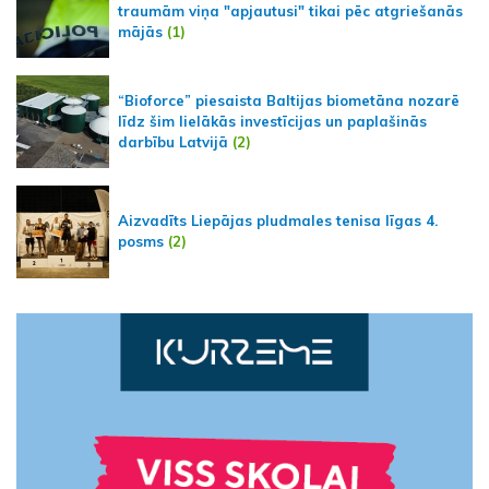
traumām viņa "apjautusi" tikai pēc atgriešanās
mājās
(1)
“Bioforce” piesaista Baltijas biometāna nozarē
līdz šim lielākās investīcijas un paplašinās
darbību Latvijā
(2)
Aizvadīts Liepājas pludmales tenisa līgas 4.
posms
(2)