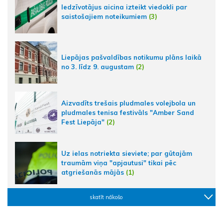
Iedzīvotājus aicina izteikt viedokli par
saistošajiem noteikumiem
(3)
Liepājas pašvaldības notikumu plāns laikā
no 3. līdz 9. augustam
(2)
Aizvadīts trešais pludmales volejbola un
pludmales tenisa festivāls "Amber Sand
Fest Liepāja"
(2)
Uz ielas notriekta sieviete; par gūtajām
traumām viņa "apjautusi" tikai pēc
atgriešanās mājās
(1)
skatīt nākošo