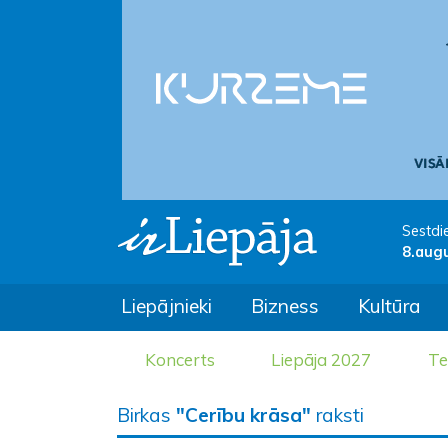
Sestdi
8.aug
Liepājnieki
Bizness
Kultūra
Koncerts
Liepāja 2027
Te
Birkas
"Cerību krāsa"
raksti