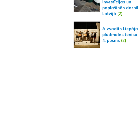
investīcijas un
paplašinās darbī
Latvijā
(2)
Aizvadīts Liepāj
pludmales tenisa
4. posms
(2)