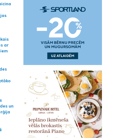
aicina
ijas
skais
es ar
jiem
ādes
otāko
s
ides un
erģija
ē