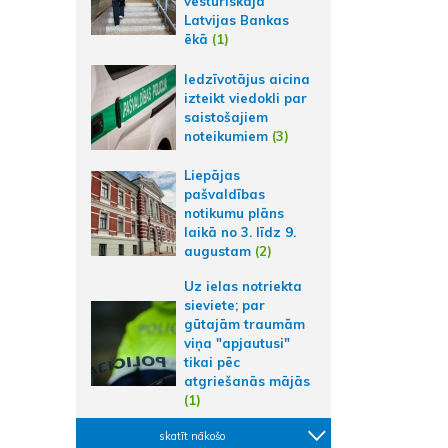
vēsturiskajā
Latvijas Bankas
ēkā
(1)
Iedzīvotājus aicina
izteikt viedokli par
saistošajiem
noteikumiem
(3)
Liepājas
pašvaldības
notikumu plāns
laikā no 3. līdz 9.
augustam
(2)
Uz ielas notriekta
sieviete; par
gūtajām traumām
viņa "apjautusi"
tikai pēc
atgriešanās mājās
(1)
skatīt nākošo