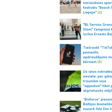
norisināsies spor
festivāls "Beach
Liepaja"
(1)
"BL Serviss Gran
Slam" čempiona t
izcīna Ernests Bu
Tiešraidē "TikTo
pamanīts
apdraudējums m
bērniem
(3)
Uz ielas notriekt
sieviete; par gūt
traumām viņa
"apjautusi" tikai 
atgriešanās māj
“Bioforce” piesai
Baltijas biometā
nozarē līdz šim l