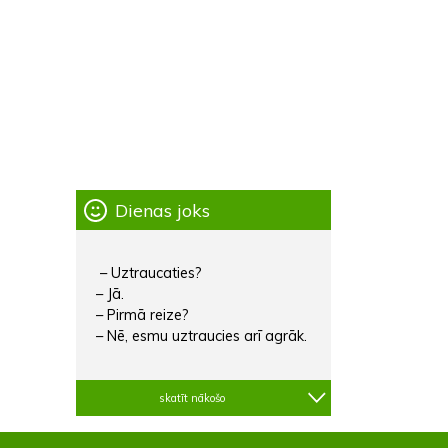
Dienas joks
– Uztraucaties?
– Jā.
– Pirmā reize?
– Nē, esmu uztraucies arī agrāk.
skatīt nākošo