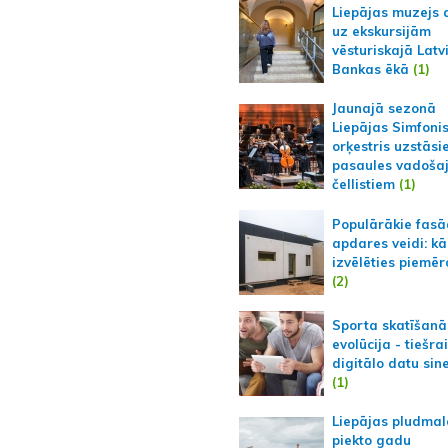
Liepājas muzejs 
uz ekskursijām
vēsturiskajā Latv
Bankas ēkā
(1)
Jaunajā sezonā
Liepājas Simfoni
orķestris uzstāsi
pasaules vadoša
čellistiem
(1)
Populārākie fas
apdares veidi: kā
izvēlēties piemēr
(2)
Sporta skatīšanā
evolūcija - tiešra
digitālo datu sin
(1)
Liepājas pludmal
piekto gadu