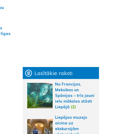
bu
as
 līgas
Lasītākie raksti
No Francijas,
Meksikas un
Spānijas – trīs jauni
ielu mākslas stāsti
Liepājā
(2)
Liepājas muzejs
aicina uz
ekskursijām