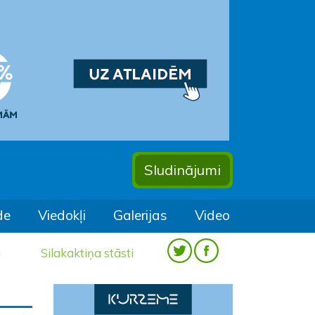
Sludinājumi
de
Viedokļi
Galerijas
Video
a
Silakaktiņa stāsti