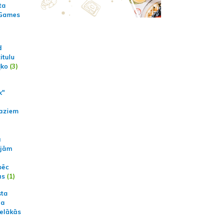
ta
 Games
d
itulu
ļko
(3)
k"
aziem
a
ajām
pēc
ās
(1)
sta
na
ielākās