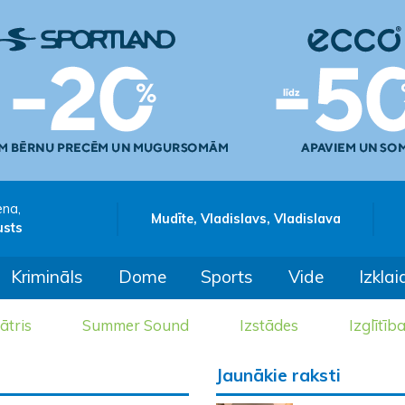
ena,
Mudīte, Vladislavs, Vladislava
usts
Krimināls
Dome
Sports
Vide
Izklai
ātris
Summer Sound
Izstādes
Izglītīb
Jaunākie raksti