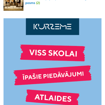
posms
(2)