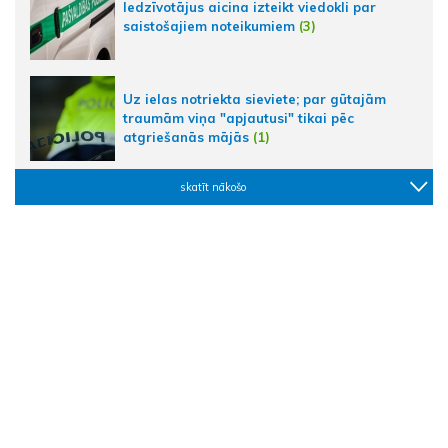
Iedzīvotājus aicina izteikt viedokli par
saistošajiem noteikumiem
(3)
Uz ielas notriekta sieviete; par gūtajām
traumām viņa "apjautusi" tikai pēc
atgriešanās mājās
(1)
skatīt nākošo