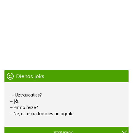
Dienas joks
– Uztraucaties?
– Jā.
– Pirmā reize?
– Nē, esmu uztraucies arī agrāk.
skatīt nākošo