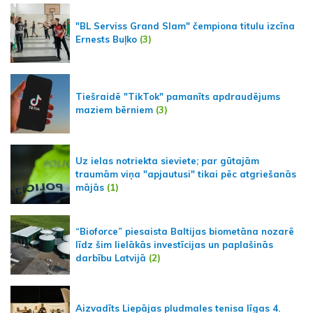
"BL Serviss Grand Slam" čempiona titulu izcīna
Ernests Buļko
(3)
Tiešraidē "TikTok" pamanīts apdraudējums
maziem bērniem
(3)
Uz ielas notriekta sieviete; par gūtajām
traumām viņa "apjautusi" tikai pēc atgriešanās
mājās
(1)
“Bioforce” piesaista Baltijas biometāna nozarē
līdz šim lielākās investīcijas un paplašinās
darbību Latvijā
(2)
Aizvadīts Liepājas pludmales tenisa līgas 4.