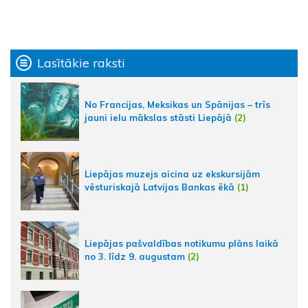
Lasītākie raksti
No Francijas, Meksikas un Spānijas – trīs
jauni ielu mākslas stāsti Liepājā
(2)
Liepājas muzejs aicina uz ekskursijām
vēsturiskajā Latvijas Bankas ēkā
(1)
Liepājas pašvaldības notikumu plāns laikā
no 3. līdz 9. augustam
(2)