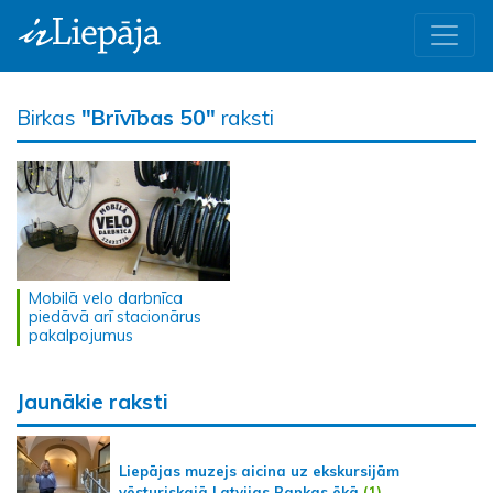
Birkas
"Brīvības 50"
raksti
Mobilā velo darbnīca
piedāvā arī stacionārus
pakalpojumus
Jaunākie raksti
Liepājas muzejs aicina uz ekskursijām
vēsturiskajā Latvijas Bankas ēkā
(1)