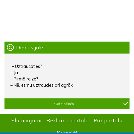
Dienas joks
– Uztraucaties?
– Jā.
– Pirmā reize?
– Nē, esmu uztraucies arī agrāk.
skatīt nākošo
Sludinājumi
Reklāma portālā
Par portālu
Kontakti