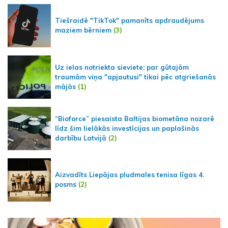
Tiešraidē "TikTok" pamanīts apdraudējums
maziem bērniem
(3)
Uz ielas notriekta sieviete; par gūtajām
traumām viņa "apjautusi" tikai pēc atgriešanās
mājās
(1)
“Bioforce” piesaista Baltijas biometāna nozarē
līdz šim lielākās investīcijas un paplašinās
darbību Latvijā
(2)
Aizvadīts Liepājas pludmales tenisa līgas 4.
posms
(2)