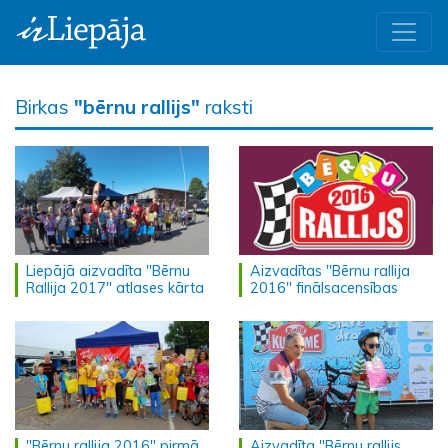
Birkas
"bērnu rallijs"
raksti
Liepājā aizvadīta "Bērnu
Aizvadītas "Bērnu rallija
Rallija 2017" atlases kārta
2016" finālsacensības
"Bērnu rallija 2016" pirmā
Aizvadīta "Bērnu rallijs