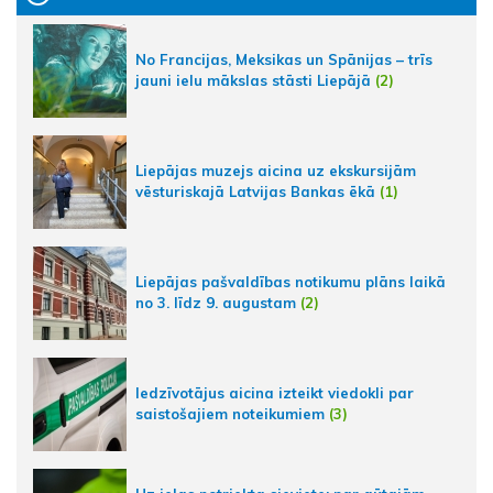
No Francijas, Meksikas un Spānijas – trīs
jauni ielu mākslas stāsti Liepājā
(2)
Liepājas muzejs aicina uz ekskursijām
vēsturiskajā Latvijas Bankas ēkā
(1)
Liepājas pašvaldības notikumu plāns laikā
no 3. līdz 9. augustam
(2)
Iedzīvotājus aicina izteikt viedokli par
saistošajiem noteikumiem
(3)