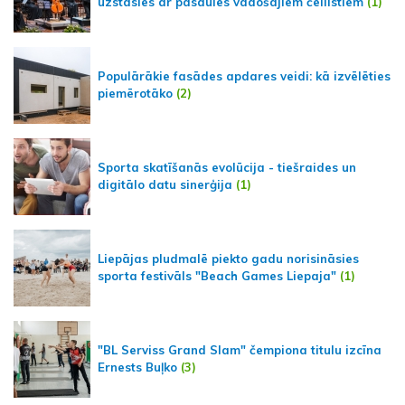
uzstāsies ar pasaules vadošajiem čellistiem
(1)
Populārākie fasādes apdares veidi: kā izvēlēties
piemērotāko
(2)
Sporta skatīšanās evolūcija - tiešraides un
digitālo datu sinerģija
(1)
Liepājas pludmalē piekto gadu norisināsies
sporta festivāls "Beach Games Liepaja"
(1)
"BL Serviss Grand Slam" čempiona titulu izcīna
Ernests Buļko
(3)