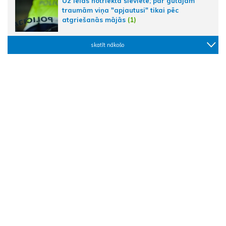
Uz ielas notriekta sieviete; par gūtajām
traumām viņa "apjautusi" tikai pēc
atgriešanās mājās
(1)
skatīt nākošo