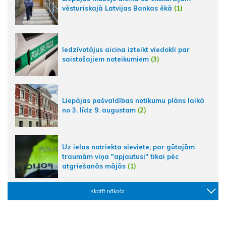
vēsturiskajā Latvijas Bankas ēkā
(1)
Iedzīvotājus aicina izteikt viedokli par
saistošajiem noteikumiem
(3)
Liepājas pašvaldības notikumu plāns laikā
no 3. līdz 9. augustam
(2)
Uz ielas notriekta sieviete; par gūtajām
traumām viņa "apjautusi" tikai pēc
atgriešanās mājās
(1)
skatīt nākošo