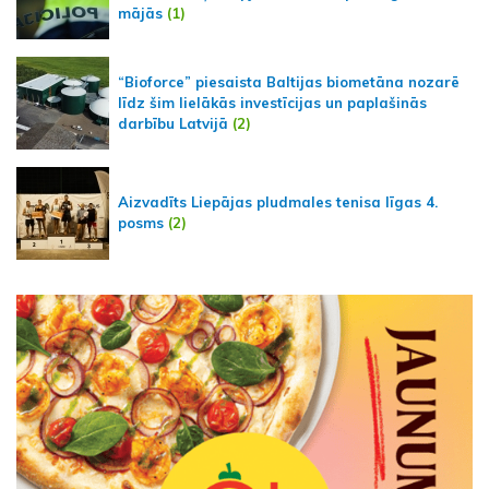
mājās
(1)
“Bioforce” piesaista Baltijas biometāna nozarē
līdz šim lielākās investīcijas un paplašinās
darbību Latvijā
(2)
Aizvadīts Liepājas pludmales tenisa līgas 4.
posms
(2)