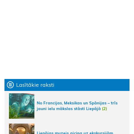
Lasītākie raksti
No Francijas, Meksikas un Spānijas – trīs
jauni ielu mākslas stāsti Liepājā
(2)
Liepājas muzejs aicina uz ekskursijām