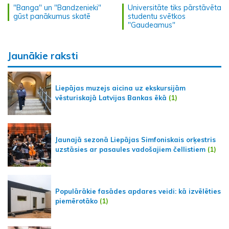
"Banga" un "Bandzenieki"
Universitāte tiks pārstāvēta
gūst panākumus skatē
studentu svētkos
"Gaudeamus"
Jaunākie raksti
Liepājas muzejs aicina uz ekskursijām
vēsturiskajā Latvijas Bankas ēkā
(1)
Jaunajā sezonā Liepājas Simfoniskais orķestris
uzstāsies ar pasaules vadošajiem čellistiem
(1)
Populārākie fasādes apdares veidi: kā izvēlēties
piemērotāko
(1)