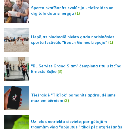
Sporta skatīšanās evolūcija - tiešraides un
digitālo datu sinerģija
(1)
Liepājas pludmalē piekto gadu norisināsies
sporta festivāls "Beach Games Liepaja"
(1)
"BL Serviss Grand Slam" čempiona titulu izcīna
Ernests Buļko
(3)
Tiešraidē "TikTok" pamanīts apdraudējums
maziem bērniem
(3)
Uz ielas notriekta sieviete; par gūtajām
traumām viņa "apjautusi" tikai pēc atgriešanās