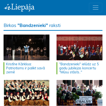
Birkas
"Bandzenieki"
raksti
Kristīne Kārkliņa:
"Bandzenieki" ielūdz uz 5
Patriotisms ir palikt savā
gadu jubilejas koncertu
zemē
"Mūsu stāsts.."