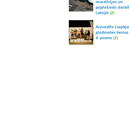
investīcijas un
paplašinās darbī
Latvijā
(2)
Aizvadīts Liepāj
pludmales tenisa
4. posms
(2)