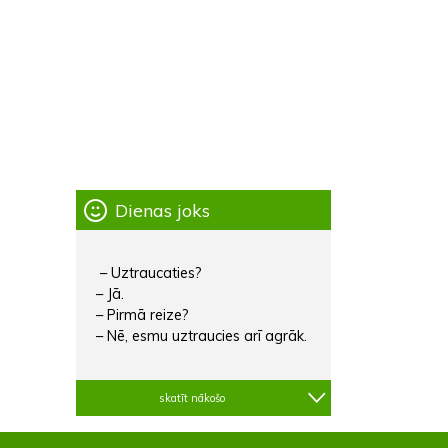
Dienas joks
– Uztraucaties?
– Jā.
– Pirmā reize?
– Nē, esmu uztraucies arī agrāk.
skatīt nākošo