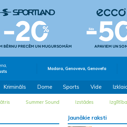
ena,
Madara, Genoveva, Genovefa
usts
Krimināls
Dome
Sports
Vide
Izklai
ātris
Summer Sound
Izstādes
Izglītīb
Jaunākie raksti