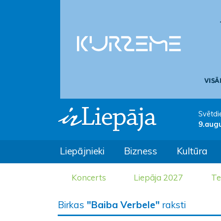
Svētdi
9.aug
Liepājnieki
Bizness
Kultūra
Koncerts
Liepāja 2027
Te
Birkas
"Baiba Verbele"
raksti