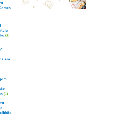
ta
 Games
d
itulu
ļko
(3)
k"
aziem
a
ajām
pēc
ās
(1)
sta
na
ielākās