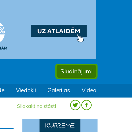
Sludinājumi
de
Viedokļi
Galerijas
Video
a
Silakaktiņa stāsti