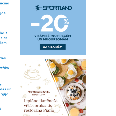
aicina
ijas
skais
es ar
jiem
ādes
otāko
s
ides un
erģija
ē