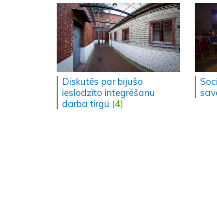
Diskutēs par bijušo
Soci
ieslodzīto integrēšanu
sav
darba tirgū
(4)