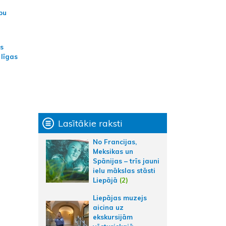
bu
as
 līgas
Lasītākie raksti
No Francijas,
Meksikas un
Spānijas – trīs jauni
ielu mākslas stāsti
Liepājā
(2)
Liepājas muzejs
aicina uz
ekskursijām