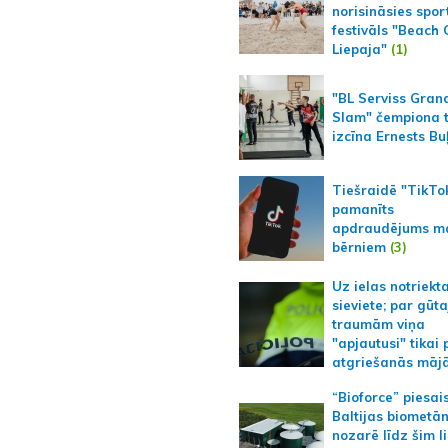
norisināsies spor
festivāls "Beach
Liepaja"
(1)
"BL Serviss Gran
Slam" čempiona t
izcīna Ernests Bu
Tiešraidē "TikTo
pamanīts
apdraudējums m
bērniem
(3)
Uz ielas notriekt
sieviete; par gūt
traumām viņa
"apjautusi" tikai 
atgriešanās māj
“Bioforce” piesai
Baltijas biometā
nozarē līdz šim l