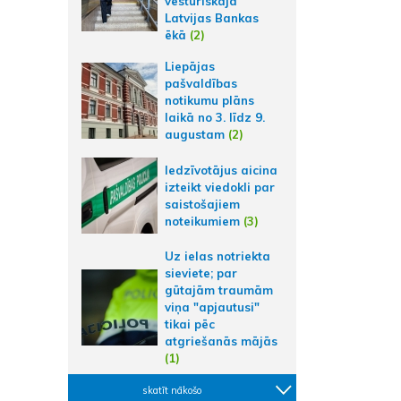
vēsturiskajā
Latvijas Bankas
ēkā
(2)
Liepājas
pašvaldības
notikumu plāns
laikā no 3. līdz 9.
augustam
(2)
Iedzīvotājus aicina
izteikt viedokli par
saistošajiem
noteikumiem
(3)
Uz ielas notriekta
sieviete; par
gūtajām traumām
viņa "apjautusi"
tikai pēc
atgriešanās mājās
(1)
skatīt nākošo