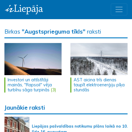
Birkas
"Augstsprieguma tīkls"
raksti
Investori un attīstītāji
AST aicina trīs dienas
mainās, "Rapsoil" vēja
taupīt elektroenerģiju pīķa
turbīnu sāga turpinās
(3)
stundās
Jaunākie raksti
Liepājas pašvaldības notikumu plāns laikā no 10.
līdz 16. augustam