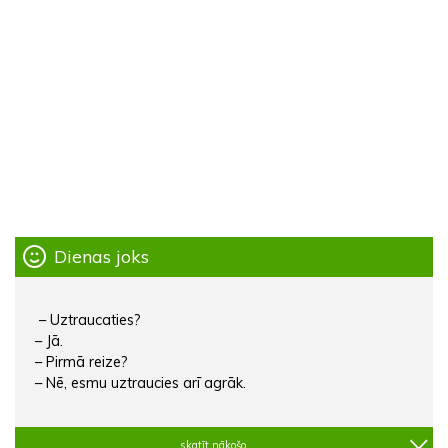
Dienas joks
– Uztraucaties?
– Jā.
– Pirmā reize?
– Nē, esmu uztraucies arī agrāk.
skatīt nākošo