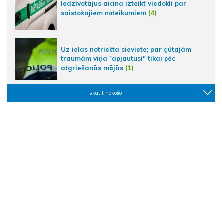
Iedzīvotājus aicina izteikt viedokli par
saistošajiem noteikumiem
(4)
Uz ielas notriekta sieviete; par gūtajām
traumām viņa "apjautusi" tikai pēc
atgriešanās mājās
(1)
skatīt nākošo