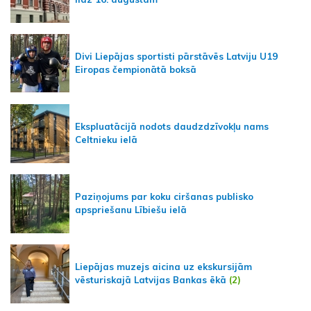
Divi Liepājas sportisti pārstāvēs Latviju U19
Eiropas čempionātā boksā
Ekspluatācijā nodots daudzdzīvokļu nams
Celtnieku ielā
Paziņojums par koku ciršanas publisko
apspriešanu Lībiešu ielā
Liepājas muzejs aicina uz ekskursijām
vēsturiskajā Latvijas Bankas ēkā
(2)