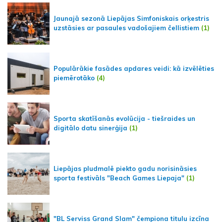
Jaunajā sezonā Liepājas Simfoniskais orķestris
uzstāsies ar pasaules vadošajiem čellistiem
(1)
Populārākie fasādes apdares veidi: kā izvēlēties
piemērotāko
(4)
Sporta skatīšanās evolūcija - tiešraides un
digitālo datu sinerģija
(1)
Liepājas pludmalē piekto gadu norisināsies
sporta festivāls "Beach Games Liepaja"
(1)
"BL Serviss Grand Slam" čempiona titulu izcīna