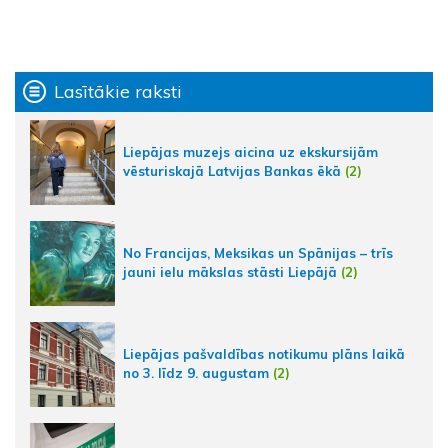
Lasītākie raksti
Liepājas muzejs aicina uz ekskursijām
vēsturiskajā Latvijas Bankas ēkā
(2)
No Francijas, Meksikas un Spānijas – trīs
jauni ielu mākslas stāsti Liepājā
(2)
Liepājas pašvaldības notikumu plāns laikā
no 3. līdz 9. augustam
(2)