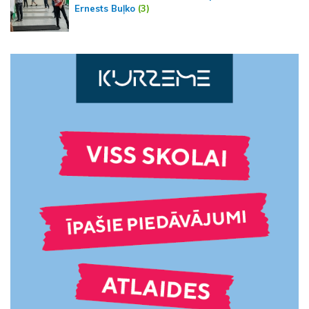
Ernests Buļko
(3)