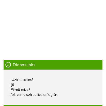
Dienas joks
– Uztraucaties?
– Jā.
– Pirmā reize?
– Nē, esmu uztraucies arī agrāk.