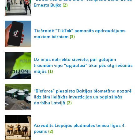
Ernests Buļko
(2)
Tiešraidē "TikTok" pamanīts apdraudējums
maziem bērniem
(3)
Uz ielas notriekta sieviete; par gūtajām
traumām viņa "apjautusi" tikai pēc atgriešanās
mājās
(1)
“Bioforce” piesaista Baltijas biometāna nozarē
līdz šim lielākās investīcijas un paplašinās
darbību Latvijā
(2)
Aizvadīts Liepājas pludmales tenisa līgas 4.
posms
(2)