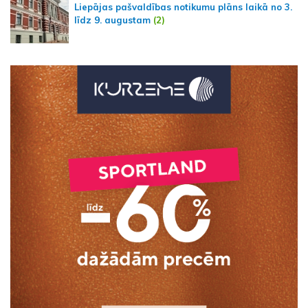
Liepājas pašvaldības notikumu plāns laikā no 3.
līdz 9. augustam
(2)