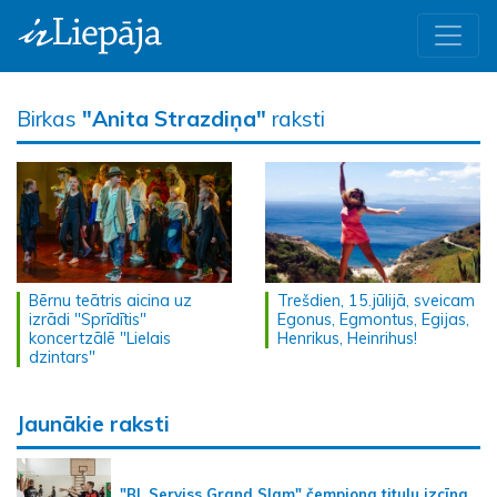
Birkas
"Anita Strazdiņa"
raksti
Bērnu teātris aicina uz
Trešdien, 15.jūlijā, sveicam
izrādi "Sprīdītis"
Egonus, Egmontus, Egijas,
koncertzālē "Lielais
Henrikus, Heinrihus!
dzintars"
Jaunākie raksti
"BL Serviss Grand Slam" čempiona titulu izcīna