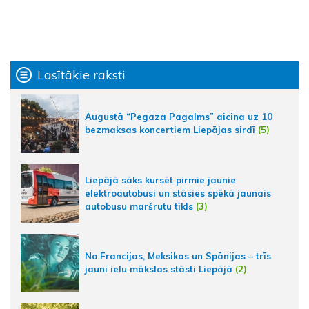
Lasītākie raksti
Augustā “Pegaza Pagalms” aicina uz 10
bezmaksas koncertiem Liepājas sirdī
(5)
Liepājā sāks kursēt pirmie jaunie
elektroautobusi un stāsies spēkā jaunais
autobusu maršrutu tīkls
(3)
No Francijas, Meksikas un Spānijas – trīs
jauni ielu mākslas stāsti Liepājā
(2)