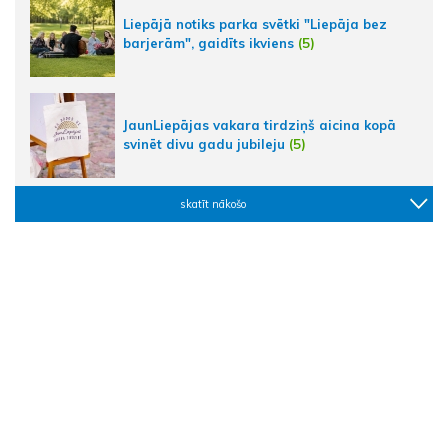
Liepājā notiks parka svētki "Liepāja bez
barjerām", gaidīts ikviens
(5)
JaunLiepājas vakara tirdziņš aicina kopā
svinēt divu gadu jubileju
(5)
skatīt nākošo