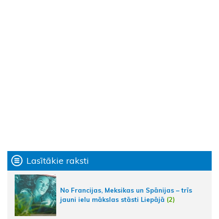
Lasītākie raksti
No Francijas, Meksikas un Spānijas – trīs
jauni ielu mākslas stāsti Liepājā
(2)