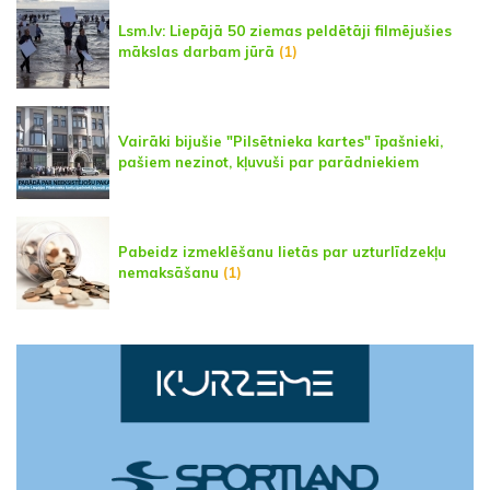
Lsm.lv: Liepājā 50 ziemas peldētāji filmējušies
mākslas darbam jūrā
(1)
Vairāki bijušie "Pilsētnieka kartes" īpašnieki,
pašiem nezinot, kļuvuši par parādniekiem
Pabeidz izmeklēšanu lietās par uzturlīdzekļu
nemaksāšanu
(1)