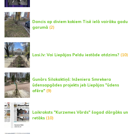
Dancis ap diviem kokiem Tisē ielā vairāku gadu
garumā
(2)
Lasi.lv: Vai Liepājas Peldu iestāde atdzims?
(10)
Gunārs Silakaktiņš: Inženiera Smrekera
ūdensapgādes projekts jeb Liepājas "ūdens
afēra"
(9)
Laikraksts "Kurzemes Vārds" šogad dārgāks un
retāks
(10)