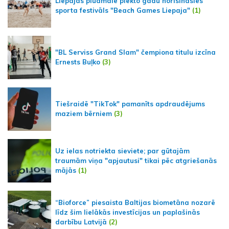
Liepājas pludmalē piekto gadu norisināsies
sporta festivāls "Beach Games Liepaja"
(1)
"BL Serviss Grand Slam" čempiona titulu izcīna
Ernests Buļko
(3)
Tiešraidē "TikTok" pamanīts apdraudējums
maziem bērniem
(3)
Uz ielas notriekta sieviete; par gūtajām
traumām viņa "apjautusi" tikai pēc atgriešanās
mājās
(1)
“Bioforce” piesaista Baltijas biometāna nozarē
līdz šim lielākās investīcijas un paplašinās
darbību Latvijā
(2)