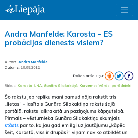
Andra Manfelde: Karosta – ES
probācijas dienests visiem?
Autors:
Andra Manfelde
Datums:
10.08.2012
Dalies ar šo ziņu:
Birkas:
Karosta
,
LNA
,
Gunārs Silakaktiņš
,
Kurzemes Vārds
,
parādnieki
Šo rakstu jeb repliku mani pamudināja rakstīt trīs
„lietas” – lasītais Gunāra Silakaktiņa raksts šajā
portālā, raksts laikrakstā un paziņojums kāpņutelpā.
Pirmais – vēsturnieka Gunāra Silakaktiņa skumjais
stāsts
par to, ka jau gadiem ilgi uz jautājumu „kāpēc
šeit, Karostā, viss ir drupās?” viņam nav ko atbildēt un