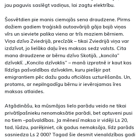
jau paguvis saslēgt vadiņus, lai zagtu elektrību.
Šosvētdien pie manis ciemojās sena draudzene. Pirms
dažiem gadiem traģiskā autoavārijā gāja bojā viņas
vīrs un sieviete palika viena ar trīs maziem bērniem.
Viņa dzīvo Zviedrijā, precīzāk – tikai Zviedrijā viņa var
izdzīvot, jo lielāko daļu īres maksas sedz valsts. Cita
mana draudzene ar bērnu dzīvo Skotijā, „koncila”
dzīvoklī. „Koncila dzīvoklis” – manā izpratnē ir kaut kas
līdzīgs pašvaldības dzīvoklim, kuru piešķir pat
emigrantiem pēc dažu gadu oficiālas uzturēšanās. Un,
protams, ar nepilngadīgu bērnu ir ievērojamas īres
maksas atlaides.
Atgādināšu, ka mūsmājas lielo parādu veido ne tikai
privātīpašnieku nenomaksātie parādi, bet aptuveni pusi
no tiem –pašvaldības. Ja mēnesī maksa ir vidēji Ls 20,
tad, lūdzu, parēķiniet, cik gadus nemaksāja, līdz parāds
sasniedza Ls 2 000? Tagad šie desmit vienaldzības gadi