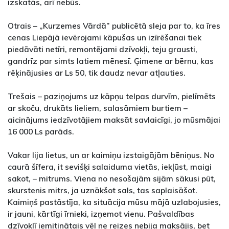
izskatās, arī nebūs.
Otrais – „Kurzemes Vārdā” publicētā sleja par to, ka īres
cenas Liepājā ievērojami kāpušas un izīrēšanai tiek
piedāvāti netīri, remontējami dzīvokļi, teju grausti,
gandrīz par simts latiem mēnesī. Ģimene ar bērnu, kas
rēķinājusies ar Ls 50, tik daudz nevar atļauties.
Trešais – paziņojums uz kāpņu telpas durvīm, pielīmēts
ar skoču, drukāts lieliem, salasāmiem burtiem –
aicinājums iedzīvotājiem maksāt savlaicīgi, jo mūsmājai
16 000 Ls parāds.
Vakar lija lietus, un ar kaimiņu izstaigājām bēniņus. No
caurā šīfera, it sevišķi salaiduma vietās, iekļūst, maigi
sakot, – mitrums. Viena no nesošajām sijām sākusi pūt,
skurstenis mitrs, ja uznākšot sals, tas saplaisāšot.
Kaimiņš pastāstīja, ka situācija mūsu mājā uzlabojusies,
ir jauni, kārtīgi īrnieki, izņemot vienu. Pašvaldības
dzīvoklī iemitinātais vēl ne reizes nebija maksājis, bet