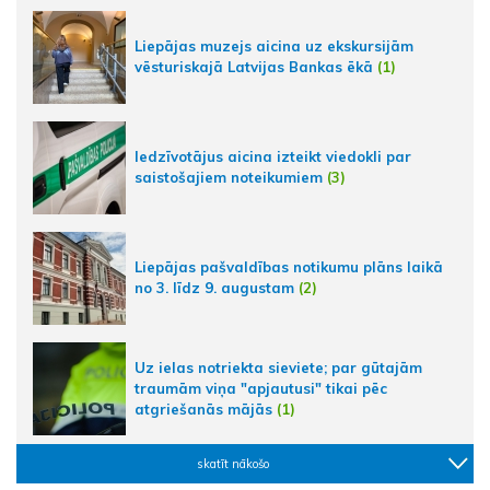
Liepājas muzejs aicina uz ekskursijām
vēsturiskajā Latvijas Bankas ēkā
(1)
Iedzīvotājus aicina izteikt viedokli par
saistošajiem noteikumiem
(3)
Liepājas pašvaldības notikumu plāns laikā
no 3. līdz 9. augustam
(2)
Uz ielas notriekta sieviete; par gūtajām
traumām viņa "apjautusi" tikai pēc
atgriešanās mājās
(1)
skatīt nākošo