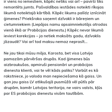
ir viens no iemesliem, kāpēc netiks vai arī – pavirši tiks
remontēts jumts. Pašvaldības iestādes noteikti rīkojas
likumā noteiktajā kārtībā. Kāpēc likums palīdz iznīcināt
ģimenes? Priekšroka saņemt dzīvokli ir bāreņiem un
cietumniekiem (Liepājas namu apsaimniekotājs atrodas
vienā ēkā ar Probācijas dienestu.) Kāpēc nevar likumā
ieviest korekcijas – ja netiek maksāts gadu, dzīvoklis
jāzaudē? Vai arī tad maksu nemaz neprasīt...
Ne jau tikai mūsu māja, Karosta, bet visa Latvija
pamazām pārvēršas drupās. Kad ģimenes būs
aizbraukušas, apmiruši pensionāri un probācijas
dienesta klienti, vai te vēl kāds paliks? Varbūt es kā
rakstniece, jo valoda man nepieciešama kā gaiss. Un
gan jau gaiss LV atlikušajā pusmūžā vēl pūtīs pār
drupām, kamēr Latvijas teritorija, ne vairs valsts, kļūs
par ES probācijas dienestu visām tautībām.