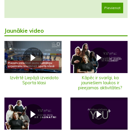
Pievienot
Jaunākie video
Izvērtē Liepājā izveidoto
Kāpēc ir svarīgi, ka
Sporta klasi
jauniešiem laukos ir
pieejamas aktivitātes?