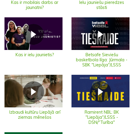
Ielu jauniešu pieredzes
Kas ir mobilais darbs ar
stāsti
jaunatni?
Kas ir ielu jaunietis?
Betsafe Sieviešu
basketbola līga: Jūrmala -
SBK "Liepāja"/LSSS
Izbaudi kultūru Liepājā arī
Ramirent NBL: BK
ziemas mēnešos
"Liepāja"/LSSS -
DSN/"Turība"