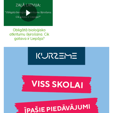
Obligātā bioloģisko
atkritumu šķirošana. Cik
gatava ir Liepāja?