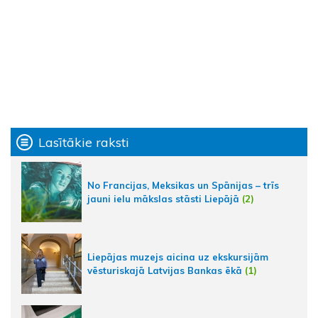
Lasītākie raksti
No Francijas, Meksikas un Spānijas – trīs
jauni ielu mākslas stāsti Liepājā
(2)
Liepājas muzejs aicina uz ekskursijām
vēsturiskajā Latvijas Bankas ēkā
(1)