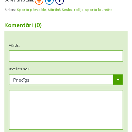
Dalies ar šo ziņu:
Birkas:
Sporta pārvalde
,
Mārtiņš Sesks
,
rallijs
,
sporta laureāts
Komentāri (0)
Vārds:
Izvēlies seju: