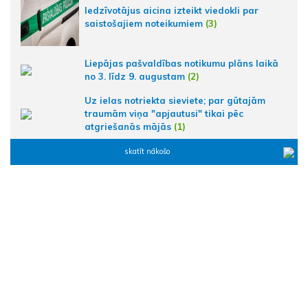
Iedzīvotājus aicina izteikt viedokli par
saistošajiem noteikumiem
(3)
Liepājas pašvaldības notikumu plāns laikā
no 3. līdz 9. augustam
(2)
Uz ielas notriekta sieviete; par gūtajām
traumām viņa "apjautusi" tikai pēc
atgriešanās mājās
(1)
skatīt nākošo