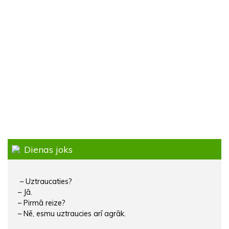
Dienas joks
– Uztraucaties?
– Jā.
– Pirmā reize?
– Nē, esmu uztraucies arī agrāk.