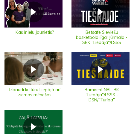
Kas ir ielu jaunietis?
Betsafe Sieviešu
basketbola līga: Jūrmala -
SBK "Liepāja"/LSSS
Izbaudi kultūru Liepājā arī
Ramirent NBL: BK
ziemas mēnešos
"Liepāja"/LSSS -
DSN/"Turība"