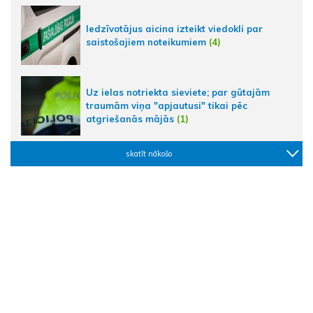
Iedzīvotājus aicina izteikt viedokli par
saistošajiem noteikumiem
(4)
Uz ielas notriekta sieviete; par gūtajām
traumām viņa "apjautusi" tikai pēc
atgriešanās mājās
(1)
skatīt nākošo