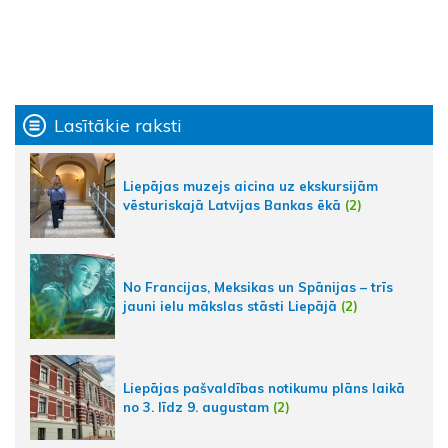
Lasītākie raksti
Liepājas muzejs aicina uz ekskursijām
vēsturiskajā Latvijas Bankas ēkā
(2)
No Francijas, Meksikas un Spānijas – trīs
jauni ielu mākslas stāsti Liepājā
(2)
Liepājas pašvaldības notikumu plāns laikā
no 3. līdz 9. augustam
(2)