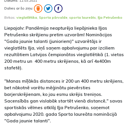
Datums:
12.03.2021
Dalies ar šo ziņu:
Birkas:
vieglatlētika
,
Sporta pārvalde
,
sporta laureāts
,
Iļja Petrušenko
Liepajalv: Pandēmija neapturēja liepājnieka Iļjas
Petrušenko skrējienu pretim uzvarām! Nominācijas
"Gada jaunie talanti (junioriem)" uzvarētājs ir
vieglatlēts Iļja, viņš saņem apbalvojumu par izciliem
rezultātiem Latvijas čempionātos vieglatlētikā (1. vietas
200 metru un 400 metru skrējienos, kā arī 4x400m
stafetē).
"Manas mīļākās distances ir 200 un 400 metru skrējiens,
bet nākotnē varētu mēģinātu pievērsties
barjerskrējienam, ko jau esmu skrējis treniņos.
Sacensībās gan vislabāk startēt vienā distancē," savas
sportiskās vēlmes atklāj Iļja Petrušenko, saņemot
apbalvojumu 2020. gada Sporta laureāta nominācijā
"Gada jaunie talanti".