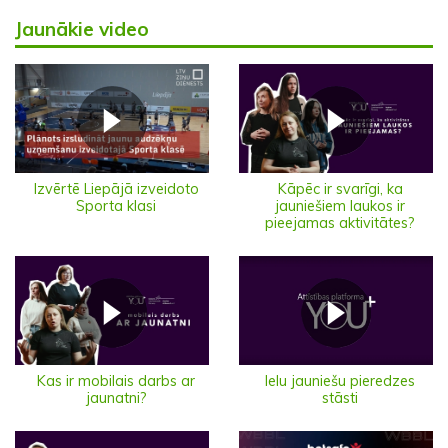
Jaunākie video
Izvērtē Liepājā izveidoto
Kāpēc ir svarīgi, ka
Sporta klasi
jauniešiem laukos ir
pieejamas aktivitātes?
Ielu jauniešu pieredzes
Kas ir mobilais darbs ar
stāsti
jaunatni?