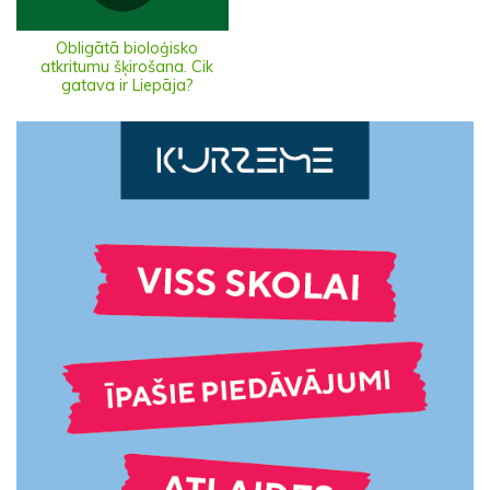
Obligātā bioloģisko
atkritumu šķirošana. Cik
gatava ir Liepāja?