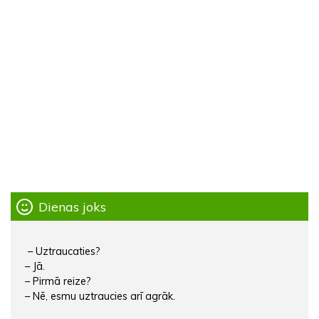
Dienas joks
– Uztraucaties?
– Jā.
– Pirmā reize?
– Nē, esmu uztraucies arī agrāk.