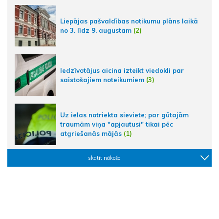
Liepājas pašvaldības notikumu plāns laikā
no 3. līdz 9. augustam
(2)
Iedzīvotājus aicina izteikt viedokli par
saistošajiem noteikumiem
(3)
Uz ielas notriekta sieviete; par gūtajām
traumām viņa "apjautusi" tikai pēc
atgriešanās mājās
(1)
skatīt nākošo