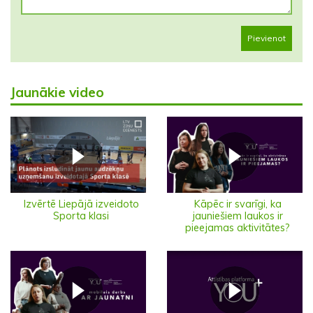
Pievienot
Jaunākie video
Izvērtē Liepājā izveidoto
Kāpēc ir svarīgi, ka
Sporta klasi
jauniešiem laukos ir
pieejamas aktivitātes?