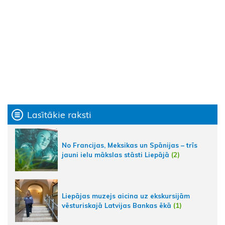
Lasītākie raksti
No Francijas, Meksikas un Spānijas – trīs
jauni ielu mākslas stāsti Liepājā
(2)
Liepājas muzejs aicina uz ekskursijām
vēsturiskajā Latvijas Bankas ēkā
(1)