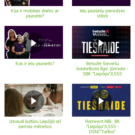
Ielu jauniešu pieredzes
Kas ir mobilais darbs ar
stāsti
jaunatni?
Kas ir ielu jaunietis?
Betsafe Sieviešu
basketbola līga: Jūrmala -
SBK "Liepāja"/LSSS
Izbaudi kultūru Liepājā arī
Ramirent NBL: BK
ziemas mēnešos
"Liepāja"/LSSS -
DSN/"Turība"