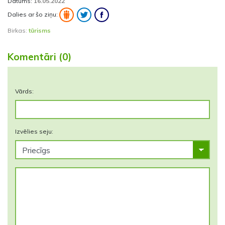
Datums:
16.05.2022
Dalies ar šo ziņu:
Birkas:
tūrisms
Komentāri (0)
Vārds:
Izvēlies seju: