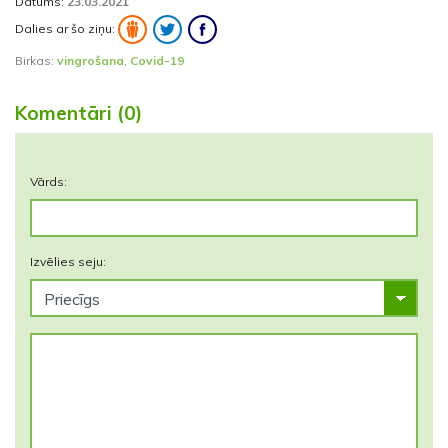
Datums:
23.03.2021
Dalies ar šo ziņu:
Birkas:
vingrošana
,
Covid-19
Komentāri (0)
Vārds:
Izvēlies seju: