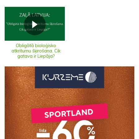
Obligātā bioloģisko
atkritumu šķirošana. Cik
gatava ir Liepāja?