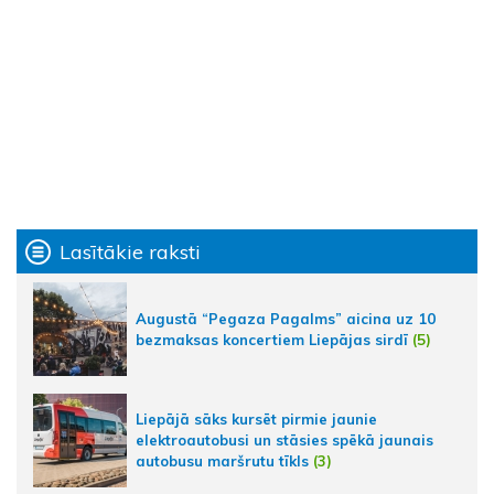
Lasītākie raksti
Augustā “Pegaza Pagalms” aicina uz 10
bezmaksas koncertiem Liepājas sirdī
(5)
Liepājā sāks kursēt pirmie jaunie
elektroautobusi un stāsies spēkā jaunais
autobusu maršrutu tīkls
(3)