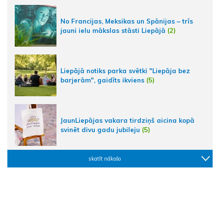
No Francijas, Meksikas un Spānijas – trīs
jauni ielu mākslas stāsti Liepājā
(2)
Liepājā notiks parka svētki "Liepāja bez
barjerām", gaidīts ikviens
(5)
JaunLiepājas vakara tirdziņš aicina kopā
svinēt divu gadu jubileju
(5)
skatīt nākošo