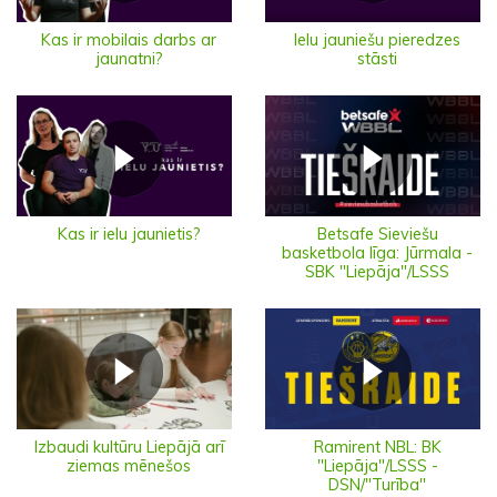
Ielu jauniešu pieredzes
Kas ir mobilais darbs ar
stāsti
jaunatni?
Kas ir ielu jaunietis?
Betsafe Sieviešu
basketbola līga: Jūrmala -
SBK "Liepāja"/LSSS
Izbaudi kultūru Liepājā arī
Ramirent NBL: BK
ziemas mēnešos
"Liepāja"/LSSS -
DSN/"Turība"