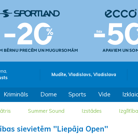
ena,
Mudīte, Vladislavs, Vladislava
usts
Krimināls
Dome
Sports
Vide
Izklai
ātris
Summer Sound
Izstādes
Izglītīb
ības sievietēm ''Liepāja Open''