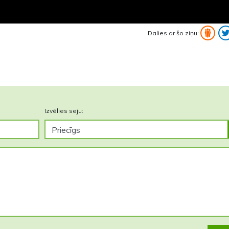
Dalies ar šo ziņu:
Izvēlies seju: