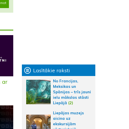
enot
Lasītākie raksti
 ar
No Francijas,
Meksikas un
Spānijas – trīs jauni
ielu mākslas stāsti
Liepājā
(2)
Liepājas muzejs
aicina uz
ekskursijām