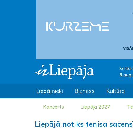
Sestdi
8.aug
Liepājnieki
Bizness
Kultūra
Koncerts
Liepāja 2027
Te
Liepājā notiks tenisa sacens