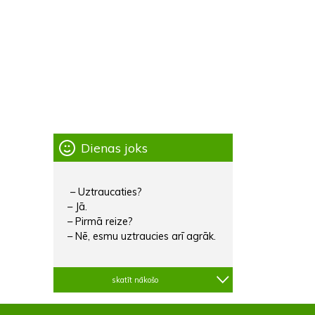
Dienas joks
– Uztraucaties?
– Jā.
– Pirmā reize?
– Nē, esmu uztraucies arī agrāk.
skatīt nākošo