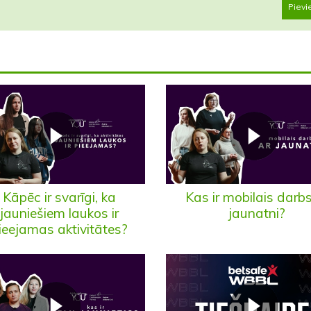
Pievi
Kāpēc ir svarīgi, ka
Kas ir mobilais darbs
jauniešiem laukos ir
jaunatni?
ieejamas aktivitātes?