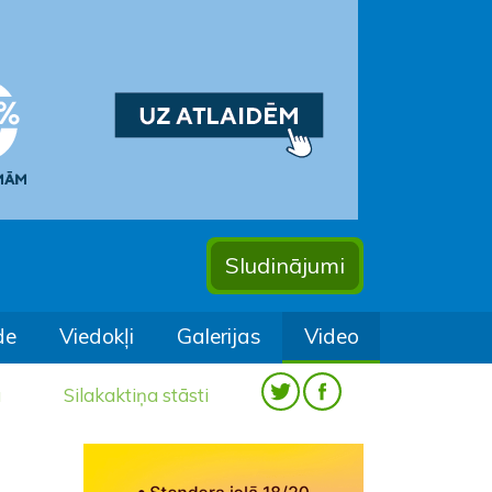
Sludinājumi
de
Viedokļi
Galerijas
Video
a
Silakaktiņa stāsti