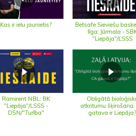
Kas ir ielu jaunietis?
Betsafe Sieviešu bask
līga: Jūrmala - SB
"Liepāja"/LSSS
Ramirent NBL: BK
Obligātā bioloģisk
"Liepāja"/LSSS -
atkritumu šķirošana.
DSN/"Turība"
gatava ir Liepāja