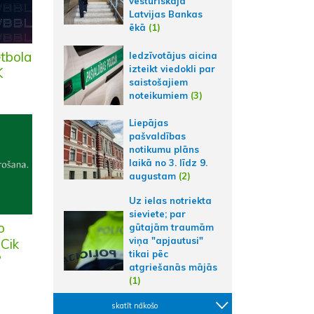
vēsturiskajā
Latvijas Bankas
ēkā
(1)
etbola
Iedzīvotājus aicina
izteikt viedokli par
K
saistošajiem
noteikumiem
(3)
Liepājas
pašvaldības
notikumu plāns
laikā no 3. līdz 9.
augustam
(2)
Uz ielas notriekta
sieviete; par
o
gūtajām traumām
viņa "apjautusi"
 Cik
tikai pēc
?
atgriešanās mājās
(1)
skatīt nākošo