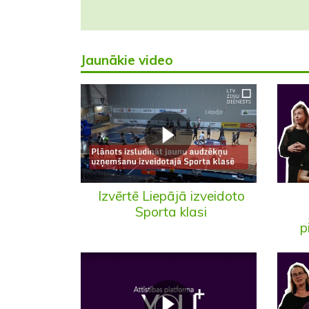
Jaunākie video
Izvērtē Liepājā izveidoto
Sporta klasi
p