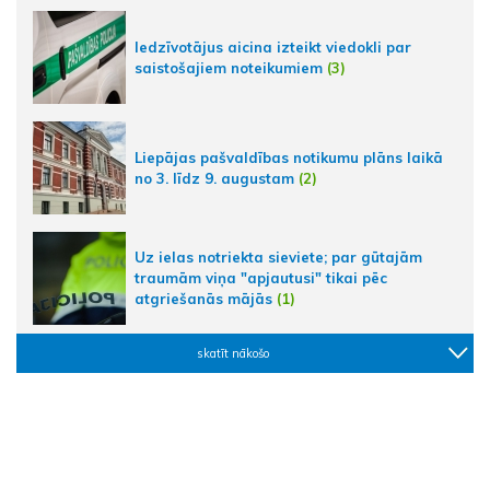
Iedzīvotājus aicina izteikt viedokli par
saistošajiem noteikumiem
(3)
Liepājas pašvaldības notikumu plāns laikā
no 3. līdz 9. augustam
(2)
Uz ielas notriekta sieviete; par gūtajām
traumām viņa "apjautusi" tikai pēc
atgriešanās mājās
(1)
skatīt nākošo