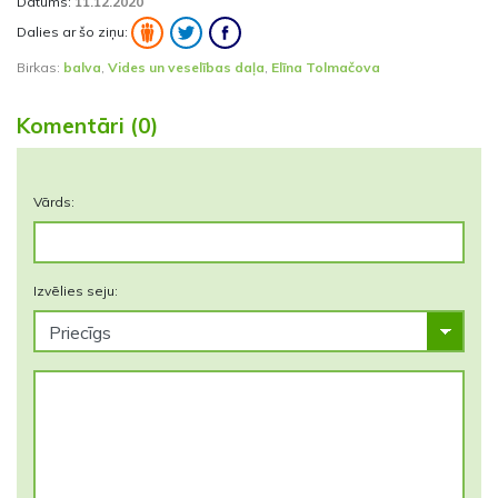
Datums:
11.12.2020
Dalies ar šo ziņu:
Birkas:
balva
,
Vides un veselības daļa
,
Elīna Tolmačova
Komentāri (0)
Vārds:
Izvēlies seju: