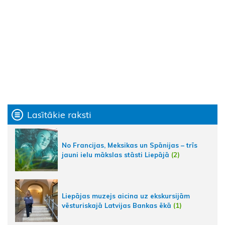
Lasītākie raksti
No Francijas, Meksikas un Spānijas – trīs
jauni ielu mākslas stāsti Liepājā
(2)
Liepājas muzejs aicina uz ekskursijām
vēsturiskajā Latvijas Bankas ēkā
(1)