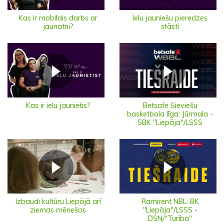
Ielu jauniešu pieredzes
Kas ir mobilais darbs ar
stāsti
jaunatni?
Kas ir ielu jaunietis?
Betsafe Sieviešu
basketbola līga: Jūrmala -
SBK "Liepāja"/LSSS
Izbaudi kultūru Liepājā arī
Ramirent NBL: BK
ziemas mēnešos
"Liepāja"/LSSS -
DSN/"Turība"