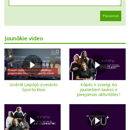
Pievienot
Jaunākie video
Izvērtē Liepājā izveidoto
Kāpēc ir svarīgi, ka
Sporta klasi
jauniešiem laukos ir
pieejamas aktivitātes?