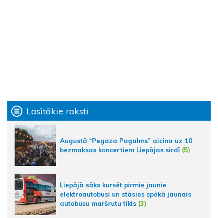
Lasītākie raksti
Augustā “Pegaza Pagalms” aicina uz 10
bezmaksas koncertiem Liepājas sirdī
(5)
Liepājā sāks kursēt pirmie jaunie
elektroautobusi un stāsies spēkā jaunais
autobusu maršrutu tīkls
(3)