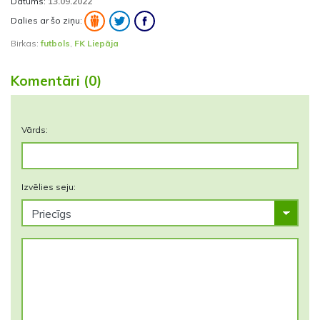
Datums:
13.09.2022
Dalies ar šo ziņu:
Birkas:
futbols
,
FK Liepāja
Komentāri (0)
Vārds:
Izvēlies seju: