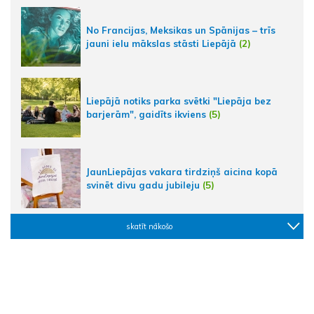
No Francijas, Meksikas un Spānijas – trīs
jauni ielu mākslas stāsti Liepājā
(2)
Liepājā notiks parka svētki "Liepāja bez
barjerām", gaidīts ikviens
(5)
JaunLiepājas vakara tirdziņš aicina kopā
svinēt divu gadu jubileju
(5)
skatīt nākošo