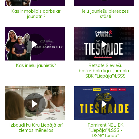
Ielu jauniešu pieredzes
Kas ir mobilais darbs ar
stāsti
jaunatni?
Kas ir ielu jaunietis?
Betsafe Sieviešu
basketbola līga: Jūrmala -
SBK "Liepāja"/LSSS
Izbaudi kultūru Liepājā arī
Ramirent NBL: BK
ziemas mēnešos
"Liepāja"/LSSS -
DSN/"Turība"