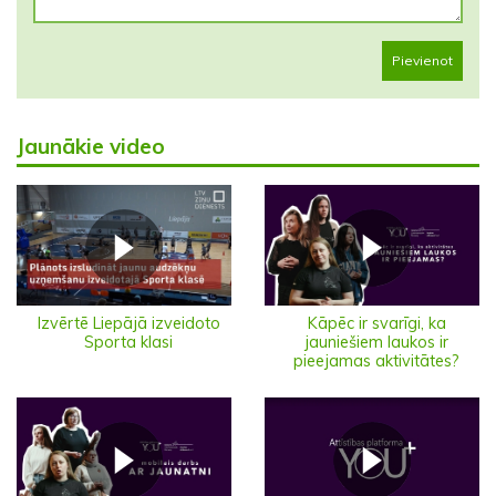
Pievienot
Jaunākie video
Izvērtē Liepājā izveidoto
Kāpēc ir svarīgi, ka
Sporta klasi
jauniešiem laukos ir
pieejamas aktivitātes?