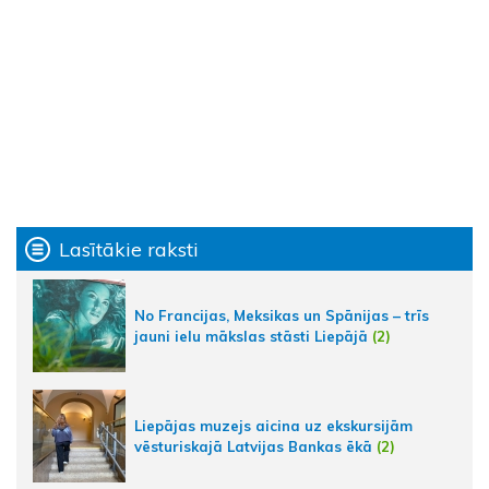
Lasītākie raksti
No Francijas, Meksikas un Spānijas – trīs
jauni ielu mākslas stāsti Liepājā
(2)
Liepājas muzejs aicina uz ekskursijām
vēsturiskajā Latvijas Bankas ēkā
(2)