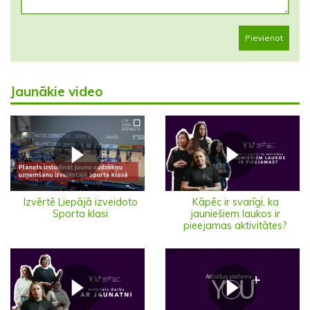
Pievienot
Jaunākie video
Izvērtē Liepājā izveidoto
Kāpēc ir svarīgi, ka
Sporta klasi
jauniešiem laukos ir
pieejamas aktivitātes?