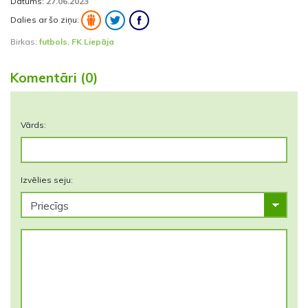
Datums:
27.06.2023
Dalies ar šo ziņu:
Birkas:
futbols
,
FK Liepāja
Komentāri (0)
Vārds:
Izvēlies seju: