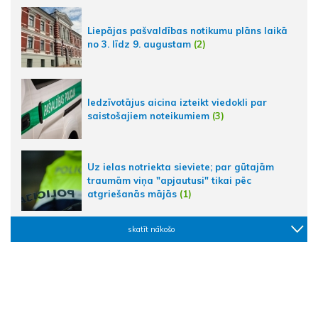
Liepājas pašvaldības notikumu plāns laikā
no 3. līdz 9. augustam
(2)
Iedzīvotājus aicina izteikt viedokli par
saistošajiem noteikumiem
(3)
Uz ielas notriekta sieviete; par gūtajām
traumām viņa "apjautusi" tikai pēc
atgriešanās mājās
(1)
skatīt nākošo