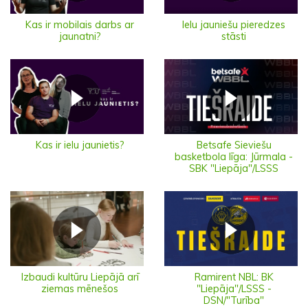
Ielu jauniešu pieredzes
Kas ir mobilais darbs ar
stāsti
jaunatni?
Kas ir ielu jaunietis?
Betsafe Sieviešu
basketbola līga: Jūrmala -
SBK "Liepāja"/LSSS
Izbaudi kultūru Liepājā arī
Ramirent NBL: BK
ziemas mēnešos
"Liepāja"/LSSS -
DSN/"Turība"