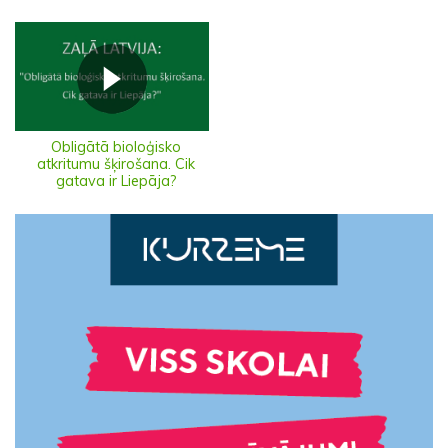
Obligātā bioloģisko
atkritumu šķirošana. Cik
gatava ir Liepāja?