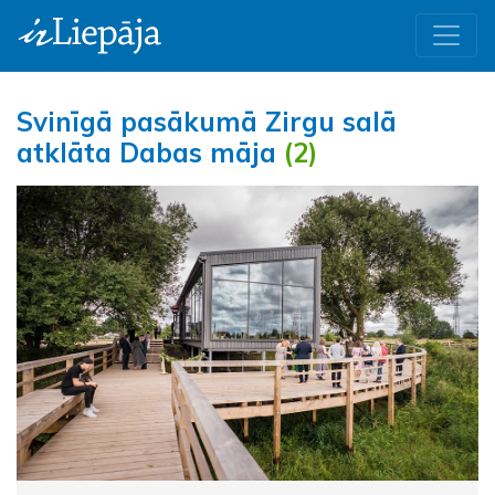
Svinīgā pasākumā Zirgu salā
atklāta Dabas māja
(2)