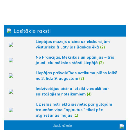
Lasītākie raksti
Liepājas muzejs aicina uz ekskursijām
vēsturiskajā Latvijas Bankas ēkā
(2)
No Francijas, Meksikas un Spānijas – trīs
jauni ielu mākslas stāsti Liepājā
(2)
Liepājas pašvaldības notikumu plāns laikā
no 3. līdz 9. augustam
(2)
Iedzīvotājus aicina izteikt viedokli par
saistošajiem noteikumiem
(4)
Uz ielas notriekta sieviete; par gūtajām
traumām viņa "apjautusi" tikai pēc
atgriešanās mājās
(1)
skatīt nākošo