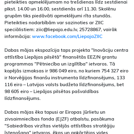
pieteikties apmeklējumam no trešdienas līdz sestdienai
plkst. 14.00 un 16.00, sestdienās arī 11.30. Skolēnu
grupām tiks piedāvāti apmeklējumi rīta stundās.
Pieteikties nodarbībām var sazinoties ar ZIIC
speciālistiem: ziic@liepaja.edu.lv, 25728867, vairāk
informācija:
www.facebook.com/LiepajaZIIC
Dabas mājas ekspozīcija taps projekta "Inovāciju centra
attīstība Liepājas pilsētā" finansētās EEZ/N grantu
programmas "Pētniecība un izglītība" ietvaros. Tā
kopējās izmaksas ir 986 049 eiro, no kuriem 754 327 eiro
ir Norvēģijas finanšu instrumenta līdzfinansējums, 133
116 eiro – Latvijas valsts budžeta līdzfinansējums, bet
98 605 eiro – Liepājas pilsētas pašvaldības
līdzfinansējums.
Dabas mājas ēka tapusi ar Eiropas Jūrlietu un
zivsaimniecības fonda (EJZF) atbalstu, pasākuma
"Sabiedrības virzītas vietējās attīstības stratēģiju
īstenošana" ietvaros, ēkas un apkārtējas vides