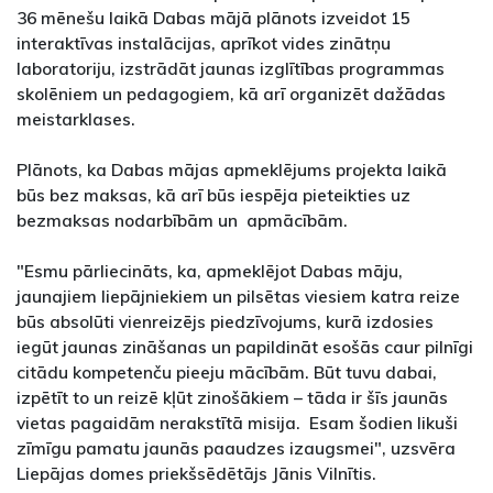
36 mēnešu laikā Dabas mājā plānots izveidot 15
interaktīvas instalācijas, aprīkot vides zinātņu
laboratoriju, izstrādāt jaunas izglītības programmas
skolēniem un pedagogiem, kā arī organizēt dažādas
meistarklases.
Plānots, ka Dabas mājas apmeklējums projekta laikā
būs bez maksas, kā arī būs iespēja pieteikties uz
bezmaksas nodarbībām un apmācībām.
"Esmu pārliecināts, ka, apmeklējot Dabas māju,
jaunajiem liepājniekiem un pilsētas viesiem katra reize
būs absolūti vienreizējs piedzīvojums, kurā izdosies
iegūt jaunas zināšanas un papildināt esošās caur pilnīgi
citādu kompetenču pieeju mācībām. Būt tuvu dabai,
izpētīt to un reizē kļūt zinošākiem – tāda ir šīs jaunās
vietas pagaidām nerakstītā misija. Esam šodien likuši
zīmīgu pamatu jaunās paaudzes izaugsmei", uzsvēra
Liepājas domes priekšsēdētājs Jānis Vilnītis.