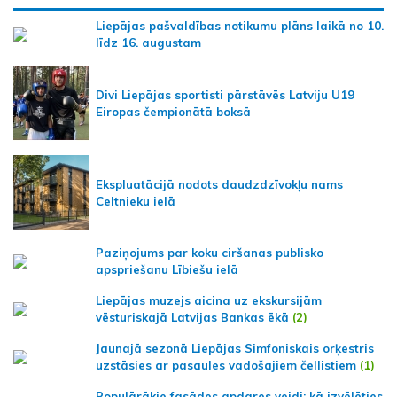
Liepājas pašvaldības notikumu plāns laikā no 10.
līdz 16. augustam
Divi Liepājas sportisti pārstāvēs Latviju U19
Eiropas čempionātā boksā
Ekspluatācijā nodots daudzdzīvokļu nams
Celtnieku ielā
Paziņojums par koku ciršanas publisko
apspriešanu Lībiešu ielā
Liepājas muzejs aicina uz ekskursijām
vēsturiskajā Latvijas Bankas ēkā
(2)
Jaunajā sezonā Liepājas Simfoniskais orķestris
uzstāsies ar pasaules vadošajiem čellistiem
(1)
Populārākie fasādes apdares veidi: kā izvēlēties