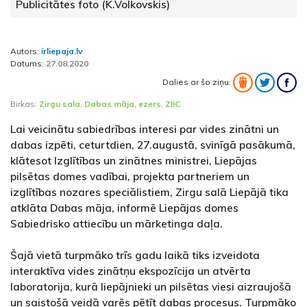
Publicitātes foto (K.Volkovskis)
Autors:
irliepaja.lv
Datums:
27.08.2020
Dalies ar šo ziņu:
Birkas:
Zirgu sala
,
Dabas māja
,
ezers
,
ZIIC
Lai veicinātu sabiedrības interesi par vides zinātni un
dabas izpēti, ceturtdien, 27.augustā, svinīgā pasākumā,
klātesot Izglītības un zinātnes ministrei, Liepājas
pilsētas domes vadībai, projekta partneriem un
izglītības nozares speciālistiem, Zirgu salā Liepājā tika
atklāta Dabas māja, informē Liepājas domes
Sabiedrisko attiecību un mārketinga daļa.
Šajā vietā turpmāko trīs gadu laikā tiks izveidota
interaktīva vides zinātņu ekspozīcija un atvērta
laboratorija, kurā liepājnieki un pilsētas viesi aizraujošā
un saistošā veidā varēs pētīt dabas procesus. Turpmāko