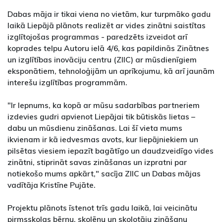
Dabas māja ir tikai viena no vietām, kur turpmāko gadu
laikā Liepājā plānots realizēt ar vides zinātni saistītas
izglītojošas programmas - paredzēts izveidot arī
koprades telpu Autoru ielā 4/6, kas papildinās Zinātnes
un izglītības inovāciju centru (ZIIC) ar mūsdienīgiem
eksponātiem, tehnoloģijām un aprīkojumu, kā arī jaunām
interešu izglītības programmām.
"Ir lepnums, ka kopā ar mūsu sadarbības partneriem
izdevies gudri apvienot Liepājai tik būtiskās lietas –
dabu un mūsdienu zināšanas. Lai šī vieta mums
ikvienam ir kā iedvesmas avots, kur liepājniekiem un
pilsētas viesiem iepazīt bagātīgo un daudzveidīgo vides
zinātni, stiprināt savas zināšanas un izpratni par
notiekošo mums apkārt," sacīja ZIIC un Dabas mājas
vadītāja Kristīne Pujāte.
Projektu plānots īstenot trīs gadu laikā, lai veicinātu
pirmsskolas bērnu, skolēnu un skolotāju zināšanu