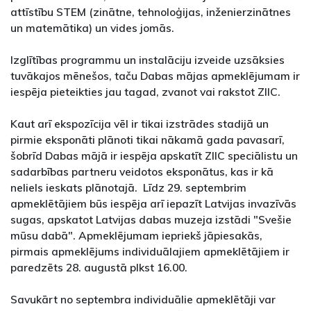
attīstību STEM (zinātne, tehnoloģijas, inženierzinātnes
un matemātika) un vides jomās.
Izglītības programmu un instalāciju izveide uzsāksies
tuvākajos mēnešos, taču Dabas mājas apmeklējumam ir
iespēja pieteikties jau tagad, zvanot vai rakstot ZIIC.
Kaut arī ekspozīcija vēl ir tikai izstrādes stadijā un
pirmie eksponāti plānoti tikai nākamā gada pavasarī,
šobrīd Dabas mājā ir iespēja apskatīt ZIIC speciālistu un
sadarbības partneru veidotos eksponātus, kas ir kā
neliels ieskats plānotajā. Līdz 29. septembrim
apmeklētājiem būs iespēja arī iepazīt Latvijas invazīvās
sugas, apskatot Latvijas dabas muzeja izstādi "Svešie
mūsu dabā". Apmeklējumam iepriekš jāpiesakās,
pirmais apmeklējums individuālajiem apmeklētājiem ir
paredzēts 28. augustā plkst 16.00.
Savukārt no septembra individuālie apmeklētāji var