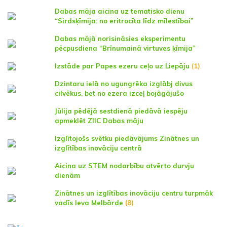
Dabas māja aicina uz tematisko dienu
“Sirdsķīmija: no eritrocīta līdz mīlestībai”
Dabas mājā norisināsies eksperimentu
pēcpusdiena “Brīnumainā virtuves ķīmija”
Izstāde par Papes ezeru ceļo uz Liepāju
(1)
Dzintaru ielā no ugungrēka izglābj divus
cilvēkus, bet no ezera izceļ bojāgājušo
Jūlija pēdējā sestdienā piedāvā iespēju
apmeklēt ZIIC Dabas māju
Izglītojošs svētku piedāvājums Zinātnes un
izglītības inovāciju centrā
Aicina uz STEM nodarbību atvērto durvju
dienām
Zinātnes un izglītības inovāciju centru turpmāk
vadīs Ieva Melbārde
(8)