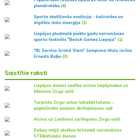
piemērotāko
(4)
Sporta skatīšanās evolūcija - tiešraides un
digitālo datu sinerģija
(1)
Liepājas pludmalē piekto gadu norisināsies
sporta festivāls "Beach Games Liepaja"
(1)
"BL Serviss Grand Slam" čempiona titulu izcīna
Ernests Buļko
(3)
Saistītie raksti
Liepājas domes vadība aicina liepājniekus uz
tikšanos Zirgu salā
Turpinās Zirgu salas labiekārtošana –
paplašināts esošais skrituļošanas ceļš
Aicina uz Lieldienu sarīkojumu Zirgu salā
Dabas mājā skolēnu brīvlaikā norisināsies
STEMatiskās dienas