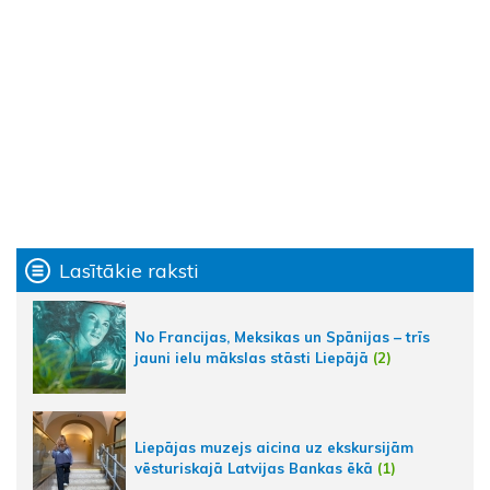
Lasītākie raksti
No Francijas, Meksikas un Spānijas – trīs
jauni ielu mākslas stāsti Liepājā
(2)
Liepājas muzejs aicina uz ekskursijām
vēsturiskajā Latvijas Bankas ēkā
(1)