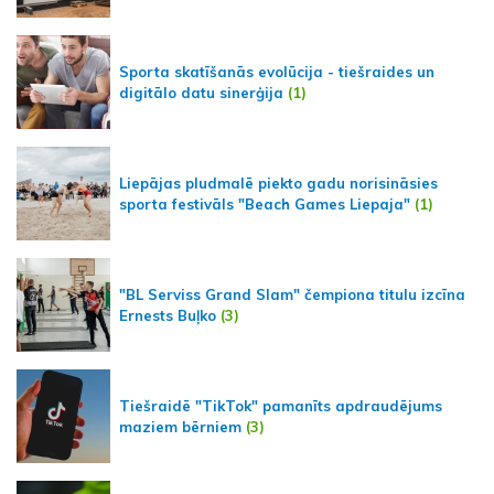
Sporta skatīšanās evolūcija - tiešraides un
digitālo datu sinerģija
(1)
Liepājas pludmalē piekto gadu norisināsies
sporta festivāls "Beach Games Liepaja"
(1)
"BL Serviss Grand Slam" čempiona titulu izcīna
Ernests Buļko
(3)
Tiešraidē "TikTok" pamanīts apdraudējums
maziem bērniem
(3)