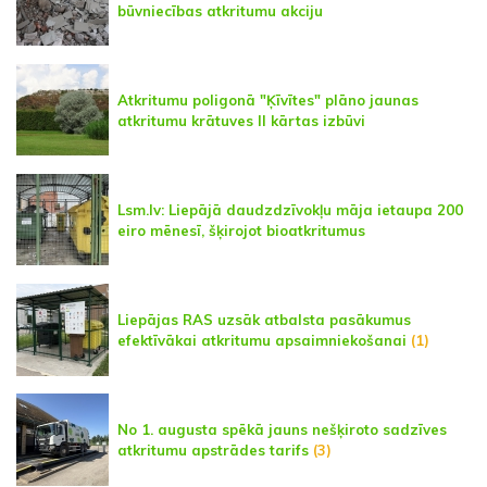
būvniecības atkritumu akciju
Atkritumu poligonā "Ķīvītes" plāno jaunas
atkritumu krātuves II kārtas izbūvi
Lsm.lv: Liepājā daudzdzīvokļu māja ietaupa 200
eiro mēnesī, šķirojot bioatkritumus
Liepājas RAS uzsāk atbalsta pasākumus
efektīvākai atkritumu apsaimniekošanai
(1)
No 1. augusta spēkā jauns nešķiroto sadzīves
atkritumu apstrādes tarifs
(3)