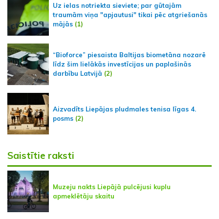
Uz ielas notriekta sieviete; par gūtajām
traumām viņa "apjautusi" tikai pēc atgriešanās
mājās
(1)
“Bioforce” piesaista Baltijas biometāna nozarē
līdz šim lielākās investīcijas un paplašinās
darbību Latvijā
(2)
Aizvadīts Liepājas pludmales tenisa līgas 4.
posms
(2)
Saistītie raksti
Muzeju nakts Liepājā pulcējusi kuplu
apmeklētāju skaitu