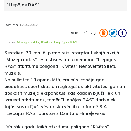
"Liepājas RAS"
Datums:
17.05.2017
Dalies ar šo ziņu:
Birkas:
Muzeju nakts
,
Ķīvītes
,
Liepājas RAS
Sestdien, 20. maijā, pirmo reizi starptautiskajā akcijā
"Muzeju nakts" iesaistīsies arī uzņēmuma "Liepājas
RAS" atkritumu poligona "Ķīvītes" Nenovērtēto lietu
muzejs.
No pulksten 19 apmeklētājiem būs iespēja gan
piedalīties sportiskās un izglītojošās aktivitātēs, gan arī
apskatīt muzeja eksponātus, kas kādam bijuši lieki un
izmesti atkritumos, tomēr "Liepājas RAS" darbinieki
tajās saskatījuši vēsturisku vērtību, informē SIA
"Liepājas RAS" pārstāvis Dzintars Hmieļevskis.
"Vairāku gadu laikā atkritumu poligona "Ķīvītes"