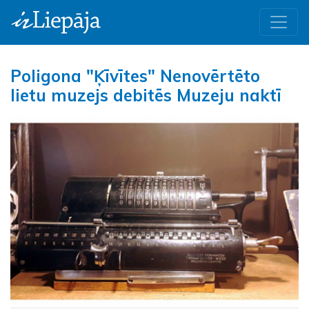
Poligona "Ķīvītes" Nenovērtēto
lietu muzejs debitēs Muzeju naktī