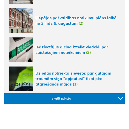
Liepājas pašvaldības notikumu plāns laikā
no 3. līdz 9. augustam
(2)
Iedzīvotājus aicina izteikt viedokli par
saistošajiem noteikumiem
(3)
Uz ielas notriekta sieviete; par gūtajām
traumām viņa "apjautusi" tikai pēc
atgriešanās mājās
(1)
skatīt nākošo