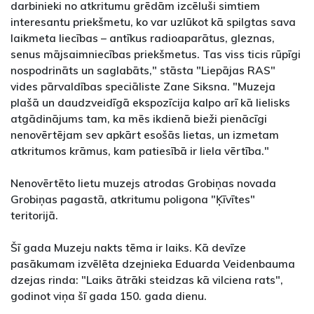
darbinieki no atkritumu grēdām izcēluši simtiem
interesantu priekšmetu, ko var uzlūkot kā spilgtas sava
laikmeta liecības – antīkus radioaparātus, gleznas,
senus mājsaimniecības priekšmetus. Tas viss ticis rūpīgi
nospodrināts un saglabāts," stāsta "Liepājas RAS"
vides pārvaldības speciāliste Zane Siksna. "Muzeja
plašā un daudzveidīgā ekspozīcija kalpo arī kā lielisks
atgādinājums tam, ka mēs ikdienā bieži pienācīgi
nenovērtējam sev apkārt esošās lietas, un izmetam
atkritumos krāmus, kam patiesībā ir liela vērtība."
Nenovērtēto lietu muzejs atrodas Grobiņas novada
Grobiņas pagastā, atkritumu poligona "Ķīvītes"
teritorijā.
Šī gada Muzeju nakts tēma ir laiks. Kā devīze
pasākumam izvēlēta dzejnieka Eduarda Veidenbauma
dzejas rinda: "Laiks ātrāki steidzas kā vilciena rats",
godinot viņa šī gada 150. gada dienu.