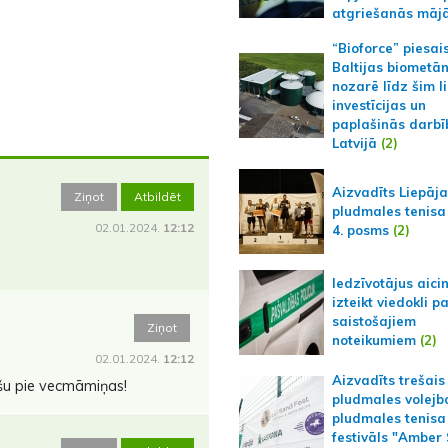
atgriešanās māj
“Bioforce” piesai
Baltijas biometā
nozarē līdz šim l
investīcijas un
paplašinās darbī
Latvijā
(2)
Aizvadīts Liepāj
Ziņot
Atbildēt
pludmales tenisa
02.01.2024.
12:12
4. posms
(2)
Iedzīvotājus aici
izteikt viedokli p
saistošajiem
Ziņot
noteikumiem
(2)
02.01.2024.
12:12
Aizvadīts trešais
iešu pie vecmāmiņas!
pludmales volejb
pludmales tenisa
festivāls "Amber