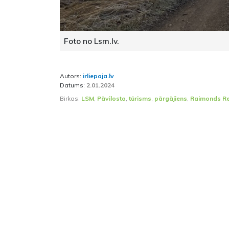
Foto no Lsm.lv.
Autors:
irliepaja.lv
Datums:
2.01.2024
Birkas:
LSM
,
Pāvilosta
,
tūrisms
,
pārgājiens
,
Raimonds Re