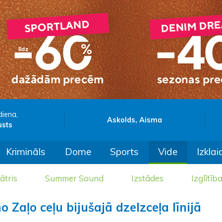
diena,
Askolds, Aisma
usts
Krimināls
Dome
Sports
Vide
Izklai
ātris
Summer Sound
Izstādes
Izglītīb
 Zaļo ceļu bijušajā dzelzceļa līnijā