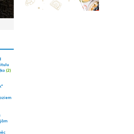
d
itulu
ļko
(2)
k"
aziem
a
ajām
pēc