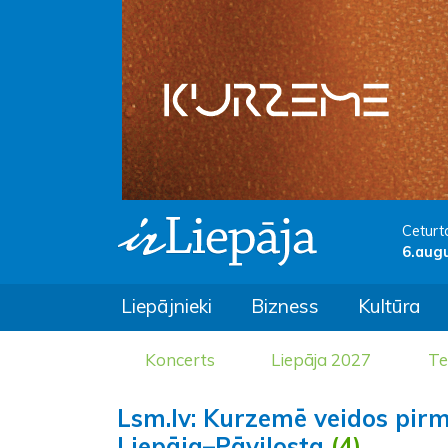
Ceturt
6.aug
Liepājnieki
Bizness
Kultūra
Koncerts
Liepāja 2027
Te
Lsm.lv: Kurzemē veidos pirmo
Liepāja–Pāvilosta
(4)