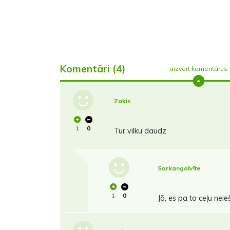
Komentāri (4)
aizvērt komentārus
Zaķis
1
0
Tur vilku daudz
Sarkangalvīte
1
0
Jā, es pa to ceļu ne