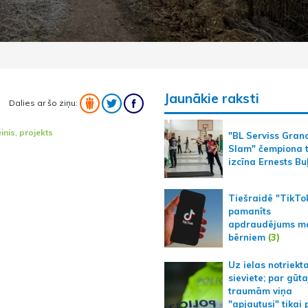
Jaunākie raksti
Dalies ar šo ziņu:
inis
,
projekts
"BL Serviss Gran
Slam" čempiona t
izcīna Ernests Bu
Tiešraidē "TikTo
pamanīts
apdraudējums m
bērniem
(3)
Uz ielas notriekt
sieviete; par gūt
traumām viņa
"apjautusi" tikai 