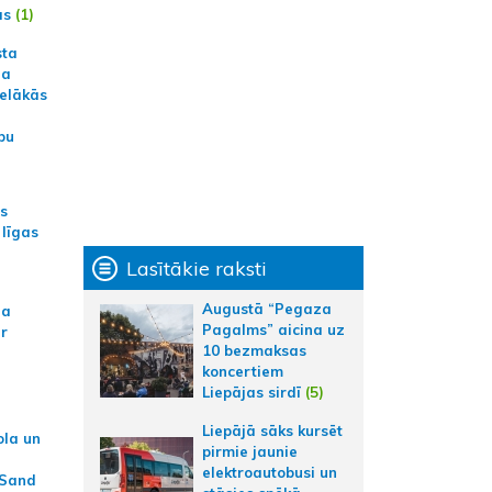
ās
(1)
sta
na
ielākās
bu
as
 līgas
Lasītākie raksti
Augustā “Pegaza
na
Pagalms” aicina uz
ar
10 bezmaksas
koncertiem
Liepājas sirdī
(5)
Liepājā sāks kursēt
ola un
pirmie jaunie
elektroautobusi un
 Sand