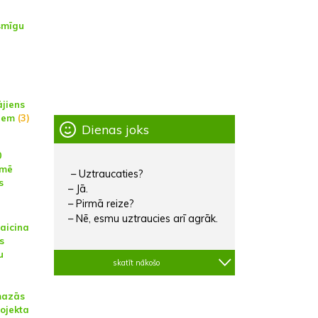
smīgu
ājiens
niem
(3)
Dienas joks
0
īmē
– Uztraucaties?
s
– Jā.
– Pirmā reize?
– Nē, esmu uztraucies arī agrāk.
aicina
s
u
skatīt nākošo
mazās
rojekta