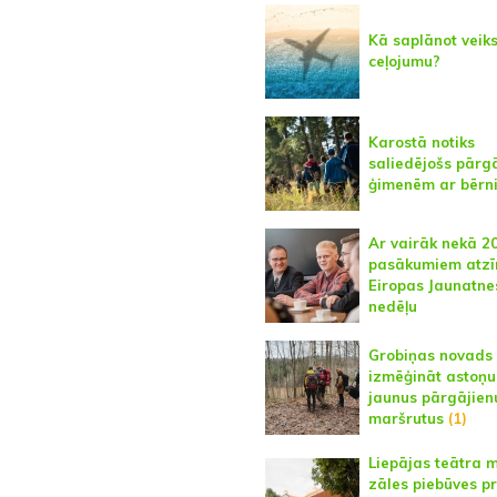
Kā saplānot veik
ceļojumu?
Karostā notiks
saliedējošs pārg
ģimenēm ar bēr
Ar vairāk nekā 2
pasākumiem atz
Eiropas Jaunatne
nedēļu
Grobiņas novads 
izmēģināt astoņu
jaunus pārgājien
maršrutus
(1)
Liepājas teātra 
zāles piebūves p