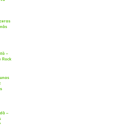
tceras
enās
tā –
e Rock
runas
z
as
adā –
s
?