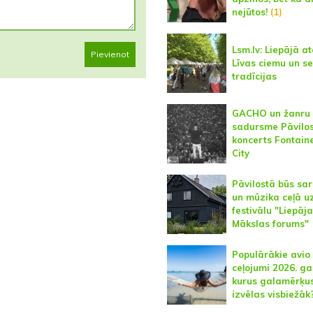
nejūtos!
(1)
Lsm.lv: Liepājā a
Pievienot
Līvas ciemu un s
tradīcijas
GACHO un žanru
sadursme Pāvilos
koncerts Fontain
City
Pāvilostā būs sa
un mūzika ceļā u
festivālu "Liepāj
Mākslas forums"
Populārākie avio
ceļojumi 2026. g
kurus galamērķu
izvēlas visbiežāk