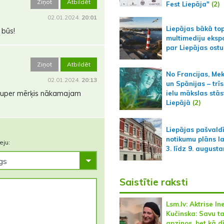
Ziņot
Atbildēt
Fest Liepāja"
(2)
02.01.2024.
20:01
Liepājas bākā to
 būs!
multimediju ekspo
par Liepājas ostu
Ziņot
Atbildēt
No Francijas, Me
02.01.2024.
20:13
un Spānijas – trīs
 super mērķis nākamajam
ielu mākslas stās
Liepājā
(2)
Liepājas pašvald
notikumu plāns l
eju:
3. līdz 9. august
Saistītie raksti
Lsm.lv: Aktrise In
Kučinska: Savu t
apzinos, bet kā d