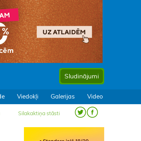
Sludinājumi
de
Viedokļi
Galerijas
Video
a
Silakaktiņa stāsti