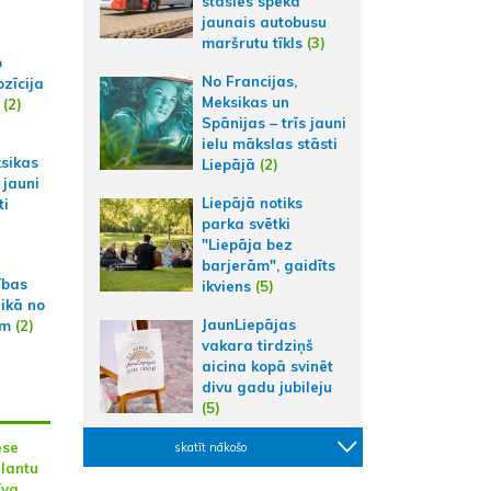
stāsies spēkā
jaunais autobusu
maršrutu tīkls
(3)
p
No Francijas,
zīcija
Meksikas un
(2)
Spānijas – trīs jauni
ielu mākslas stāsti
ksikas
Liepājā
(2)
 jauni
Liepājā notiks
ti
parka svētki
"Liepāja bez
barjerām", gaidīts
ības
ikviens
(5)
aikā no
JaunLiepājas
am
(2)
vakara tirdziņš
aicina kopā svinēt
divu gadu jubileju
(5)
ese
skatīt nākošo
alantu
īva