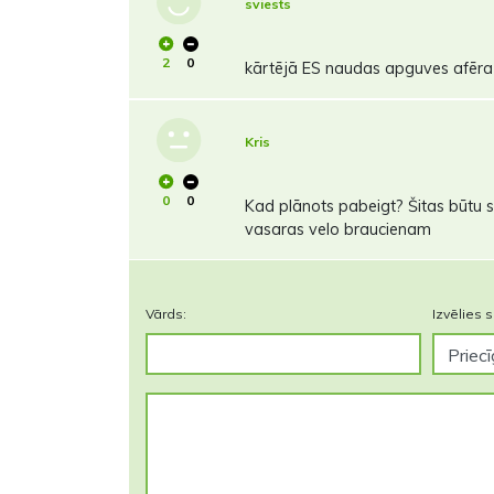
sviests
2
0
kārtējā ES naudas apguves afēra
Kris
0
0
Kad plānots pabeigt? Šitas būtu
vasaras velo braucienam
Vārds:
Izvēlies s