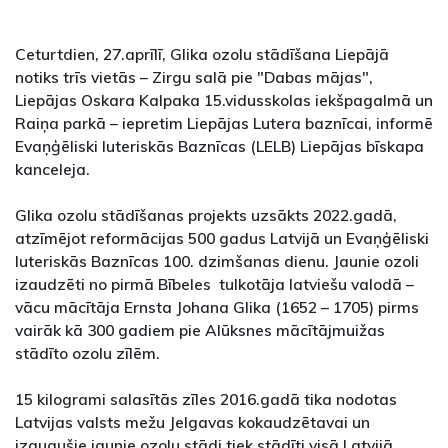
Ceturtdien, 27.aprīlī, Glika ozolu stādīšana Liepājā
notiks trīs vietās – Zirgu salā pie "Dabas mājas",
Liepājas Oskara Kalpaka 15.vidusskolas iekšpagalmā un
Raiņa parkā – iepretim Liepājas Lutera baznīcai, informē
Evaņģēliski luteriskās Baznīcas (LELB) Liepājas bīskapa
kanceleja.
Glika ozolu stādīšanas projekts uzsākts 2022.gadā,
atzīmējot reformācijas 500 gadus Latvijā un Evaņģēliski
luteriskās Baznīcas 100. dzimšanas dienu. Jaunie ozoli
izaudzēti no pirmā Bībeles tulkotāja latviešu valodā –
vācu mācītāja Ernsta Johana Glika (1652 – 1705) pirms
vairāk kā 300 gadiem pie Alūksnes mācītājmuižas
stādīto ozolu zīlēm.
15 kilogrami salasītās zīles 2016.gadā tika nodotas
Latvijas valsts mežu Jelgavas kokaudzētavai un
izaugušie jaunie ozolu stādi tiek stādīti visā Latvijā.