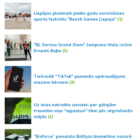
Liepājas pludmalē piekto gadu norisināsies
sporta festivāls "Beach Games Liepaja"
(1)
"BL Serviss Grand Slam" čempiona titulu izcīna
Ernests Buļko
(3)
Tiešraidē "TikTok" pamanīts apdraudējums
maziem bērniem
(3)
Uz ielas notriekta sieviete; par gūtajām
traumām viņa "apjautusi" tikai pēc atgriešanās
mājās
(1)
“Bioforce” piesaista Baltijas biometāna nozarē