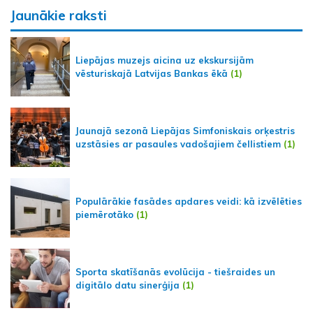
Jaunākie raksti
Liepājas muzejs aicina uz ekskursijām
vēsturiskajā Latvijas Bankas ēkā
(1)
Jaunajā sezonā Liepājas Simfoniskais orķestris
uzstāsies ar pasaules vadošajiem čellistiem
(1)
Populārākie fasādes apdares veidi: kā izvēlēties
piemērotāko
(1)
Sporta skatīšanās evolūcija - tiešraides un
digitālo datu sinerģija
(1)