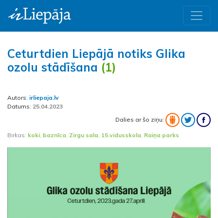
Ceturtdien Liepājā notiks Glika
ozolu stādīšana
(1)
Autors:
irliepaja.lv
Datums:
25.04.2023
Dalies ar šo ziņu:
Birkas:
koki
,
baznīca
,
Zirgu sala
,
15.vidusskola
,
Raiņa parks