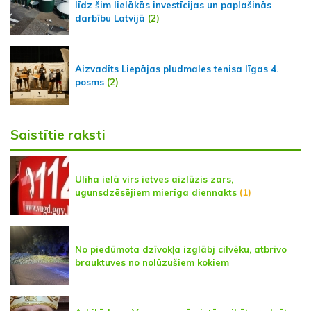
līdz šim lielākās investīcijas un paplašinās
darbību Latvijā
(2)
Aizvadīts Liepājas pludmales tenisa līgas 4.
posms
(2)
Saistītie raksti
Uliha ielā virs ietves aizlūzis zars,
ugunsdzēsējiem mierīga diennakts
(1)
No piedūmota dzīvokļa izglābj cilvēku, atbrīvo
brauktuves no nolūzušiem kokiem