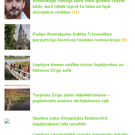
Arhibīskaps Vanags savā vietā gribētu redzēt
kādu, kurš labāk izprot šo laiku un tajā
dzīvojošos cilvēkus
(12)
Piešķir finansējumu Svētās Trīsvienības
pareizticīgo baznīcas fasādes restaurācijai
(5)
Liepājas domes vadība aicina liepājniekus uz
tikšanos Zirgu salā
Turpinās Zirgu salas labiekārtošana –
paplašināts esošais skrituļošanas ceļš
Skolēnu šaha Olimpiādes finālturnīrā
liepājniekiem labi rezultāti
Liepājas Universitātē izveido autentisku mācību