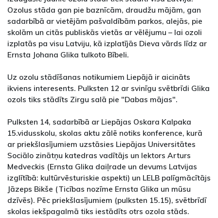
Ozolus stāda gan pie baznīcām, draudžu mājām, gan
sadarbībā ar vietējām pašvaldībām parkos, alejās, pie
skolām un citās publiskās vietās ar vēlējumu – lai ozoli
izplatās pa visu Latviju, kā izplatījās Dieva vārds līdz ar
Ernsta Johana Glika tulkoto Bībeli.
Uz ozolu stādīšanas notikumiem Liepājā ir aicināts
ikviens interesents. Pulksten 12 ar svinīgu svētbrīdi Glika
ozols tiks stādīts Zirgu salā pie "Dabas mājas".
Pulksten 14, sadarbībā ar Liepājas Oskara Kalpaka
15.vidusskolu, skolas aktu zālē notiks konference, kurā
ar priekšlasījumiem uzstāsies Liepājas Universitātes
Sociālo zinātņu katedras vadītājs un lektors Arturs
Medveckis (Ernsta Glika daiļrade un devums Latvijas
izglītībā: kultūrvēsturiskie aspekti) un LELB palīgmācītājs
Jāzeps Bikše (Ticības nozīme Ernsta Glika un mūsu
dzīvēs). Pēc priekšlasījumiem (pulksten 15.15), svētbrīdī
skolas iekšpagalmā tiks iestādīts otrs ozola stāds.