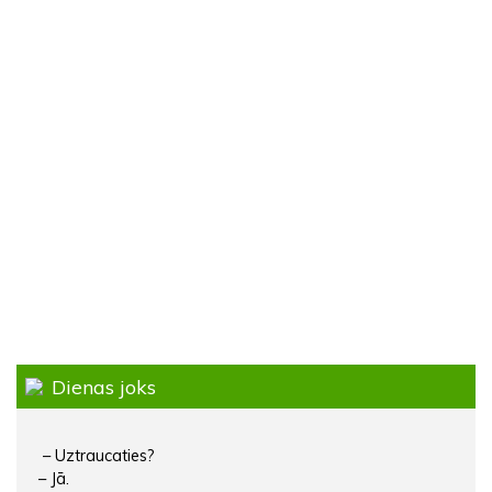
Dienas joks
– Uztraucaties?
– Jā.