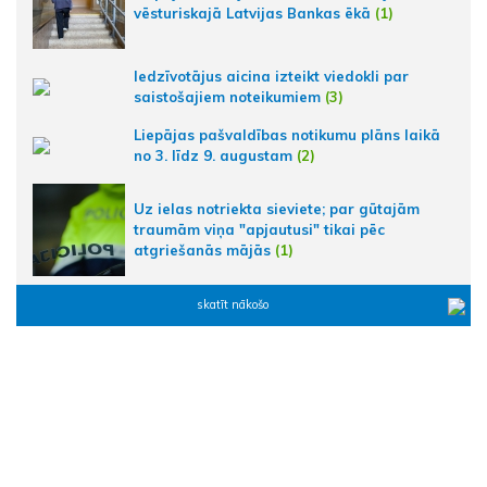
vēsturiskajā Latvijas Bankas ēkā
(1)
Iedzīvotājus aicina izteikt viedokli par
saistošajiem noteikumiem
(3)
Liepājas pašvaldības notikumu plāns laikā
no 3. līdz 9. augustam
(2)
Uz ielas notriekta sieviete; par gūtajām
traumām viņa "apjautusi" tikai pēc
atgriešanās mājās
(1)
skatīt nākošo