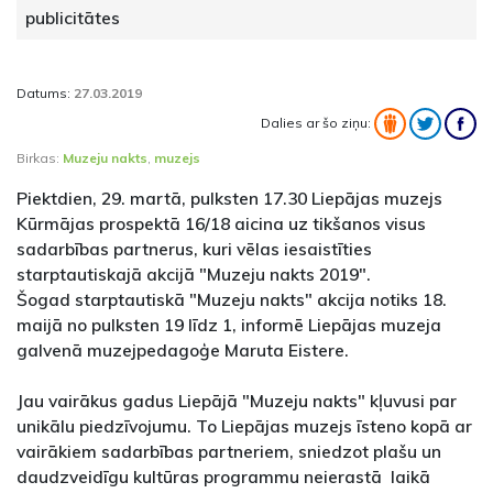
publicitātes
Datums:
27.03.2019
Dalies ar šo ziņu:
Birkas:
Muzeju nakts
,
muzejs
Piektdien, 29. martā, pulksten 17.30 Liepājas muzejs
Kūrmājas prospektā 16/18 aicina uz tikšanos visus
sadarbības partnerus, kuri vēlas iesaistīties
starptautiskajā akcijā "Muzeju nakts 2019".
Šogad starptautiskā "Muzeju nakts" akcija notiks 18.
maijā no pulksten 19 līdz 1, informē Liepājas muzeja
galvenā muzejpedagoģe Maruta Eistere.
Jau vairākus gadus Liepājā "Muzeju nakts" kļuvusi par
unikālu piedzīvojumu. To Liepājas muzejs īsteno kopā ar
vairākiem sadarbības partneriem, sniedzot plašu un
daudzveidīgu kultūras programmu neierastā laikā