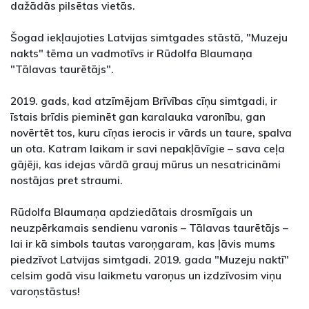
dažādās pilsētas vietās.
Šogad iekļaujoties Latvijas simtgades stāstā, "Muzeju
nakts" tēma un vadmotīvs ir Rūdolfa Blaumaņa
"Tālavas taurētājs".
2019. gads, kad atzīmējam Brīvības cīņu simtgadi, ir
īstais brīdis pieminēt gan karalauka varonību, gan
novērtēt tos, kuru cīņas ierocis ir vārds un taure, spalva
un ota. Katram laikam ir savi nepakļāvīgie – sava ceļa
gājēji, kas idejas vārdā grauj mūrus un nesatricināmi
nostājas pret straumi.
Rūdolfa Blaumaņa apdziedātais drosmīgais un
neuzpērkamais sendienu varonis – Tālavas taurētājs –
lai ir kā simbols tautas varoņgaram, kas ļāvis mums
piedzīvot Latvijas simtgadi. 2019. gada "Muzeju naktī"
celsim godā visu laikmetu varoņus un izdzīvosim viņu
varoņstāstus!