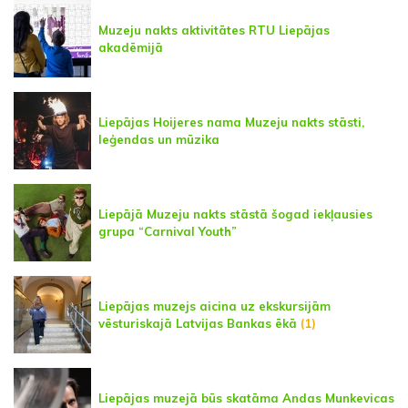
Muzeju nakts aktivitātes RTU Liepājas
akadēmijā
Liepājas Hoijeres nama Muzeju nakts stāsti,
leģendas un mūzika
Liepājā Muzeju nakts stāstā šogad iekļausies
grupa “Carnival Youth”
Liepājas muzejs aicina uz ekskursijām
vēsturiskajā Latvijas Bankas ēkā
(1)
Liepājas muzejā būs skatāma Andas Munkevicas