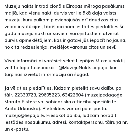
Muzeju nakts ir tradicionāls Eiropas mēroga pasākums
maijā, kad vienu nakti durvis ver lielākā daļa valsts
muzeju, kuru pulkam pievienojušās arī daudzas cita
veida institūcijas, tādēļ aicinām iestādes piedalīties šī
gada muzeju naktī ar saviem varoņstāstiem atverot
durvis apmeklētājiem, kas ir gatavi jūs iepazīt no jauna,
no cita redzesleņķa, meklējot varoņus citos un sevī.
Visai informācijai varēsiet sekot Liepājas Muzeju naktij
veltītā lapā facebookā – @MuzejuNaktsLiepaja, kur
turpinās izvietot informāciju arī šogad.
Ja vēlaties piedalīties, lūdzam pieteikt savu dalību pa
tālr. 22333723, 29605223, 63422604 (muzejpedagoģe
Maruta Eistere vai sabiedrisko attiecību speciāliste
Anita Urkauska). Pieteikties var arī pa e-pastu:
muzejs@liepaja.lv. Piesakot dalību, lūdzam norādīt
iestādes nosaukumu, adresi, kontaktpersonu, tālruņa nr.
un e-pastu.