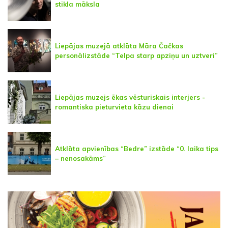
stikla māksla
Liepājas muzejā atklāta Māra Čačkas
personālizstāde “Telpa starp apziņu un uztveri”
Liepājas muzejs ēkas vēsturiskais interjers -
romantiska pieturvieta kāzu dienai
Atklāta apvienības “Bedre” izstāde “0. laika tips
– nenosakāms”