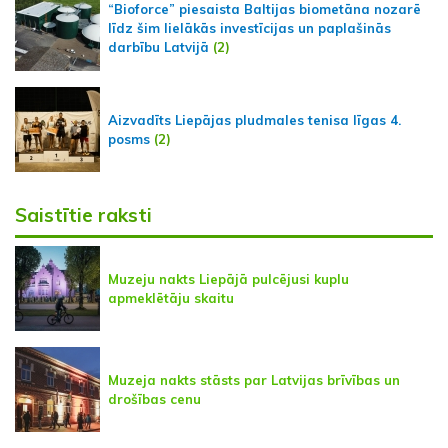
“Bioforce” piesaista Baltijas biometāna nozarē
līdz šim lielākās investīcijas un paplašinās
darbību Latvijā
(2)
Aizvadīts Liepājas pludmales tenisa līgas 4.
posms
(2)
Saistītie raksti
Muzeju nakts Liepājā pulcējusi kuplu
apmeklētāju skaitu
Muzeja nakts stāsts par Latvijas brīvības un
drošības cenu