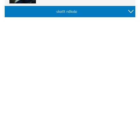
skatīt nākošo