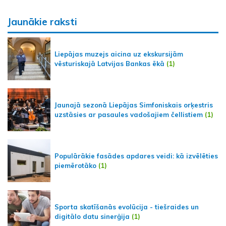
Jaunākie raksti
Liepājas muzejs aicina uz ekskursijām
vēsturiskajā Latvijas Bankas ēkā
(1)
Jaunajā sezonā Liepājas Simfoniskais orķestris
uzstāsies ar pasaules vadošajiem čellistiem
(1)
Populārākie fasādes apdares veidi: kā izvēlēties
piemērotāko
(1)
Sporta skatīšanās evolūcija - tiešraides un
digitālo datu sinerģija
(1)