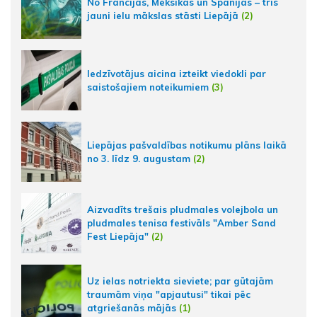
No Francijas, Meksikas un Spānijas – trīs
jauni ielu mākslas stāsti Liepājā
(2)
Iedzīvotājus aicina izteikt viedokli par
saistošajiem noteikumiem
(3)
Liepājas pašvaldības notikumu plāns laikā
no 3. līdz 9. augustam
(2)
Aizvadīts trešais pludmales volejbola un
pludmales tenisa festivāls "Amber Sand
Fest Liepāja"
(2)
Uz ielas notriekta sieviete; par gūtajām
traumām viņa "apjautusi" tikai pēc
atgriešanās mājās
(1)