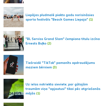
Liepājas pludmalē piekto gadu norisināsies
sporta festivāls "Beach Games Liepaja"
(1)
"BL Serviss Grand Slam" čempiona titulu izcīna
Ernests Buļko
(2)
Tiešraidē "TikTok" pamanīts apdraudējums
maziem bērniem
(3)
Uz ielas notriekta sieviete; par gūtajām
traumām viņa "apjautusi" tikai pēc atgriešanās
mājās
(1)