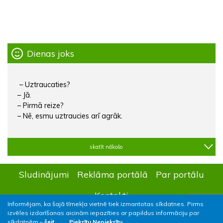
Dienas joks
– Uztraucaties?
– Jā.
– Pirmā reize?
– Nē, esmu uztraucies arī agrāk.
skatīt nākošo
Sludinājumi
Reklāma portālā
Par portālu
Kontakti
Informējam, ka šajā tīmekļa vietnē tiek izmantotas sīkdatnes. Pirms
izvēles izdarīšanas aicinām iepazīties ar papildus informāciju par
sīkdatnēm –
šeit.
Piekrītu
Nepiekrītu