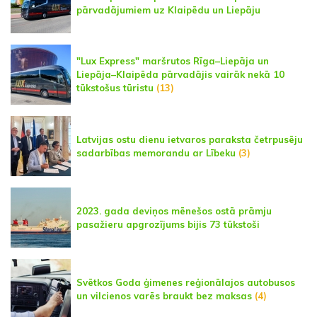
pārvadājumiem uz Klaipēdu un Liepāju
"Lux Express" maršrutos Rīga–Liepāja un
Liepāja–Klaipēda pārvadājis vairāk nekā 10
tūkstošus tūristu
(13)
Latvijas ostu dienu ietvaros paraksta četrpusēju
sadarbības memorandu ar Lībeku
(3)
2023. gada deviņos mēnešos ostā prāmju
pasažieru apgrozījums bijis 73 tūkstoši
Svētkos Goda ģimenes reģionālajos autobusos
un vilcienos varēs braukt bez maksas
(4)