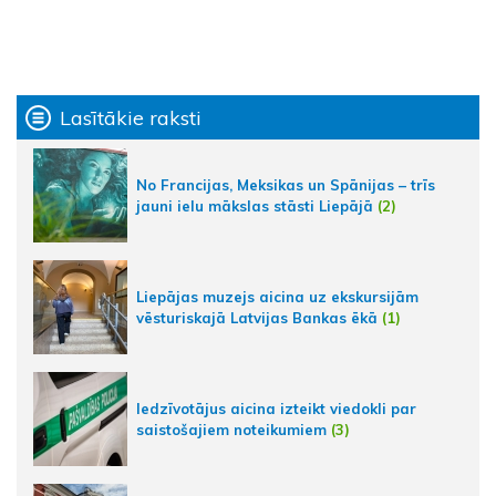
Lasītākie raksti
No Francijas, Meksikas un Spānijas – trīs
jauni ielu mākslas stāsti Liepājā
(2)
Liepājas muzejs aicina uz ekskursijām
vēsturiskajā Latvijas Bankas ēkā
(1)
Iedzīvotājus aicina izteikt viedokli par
saistošajiem noteikumiem
(3)