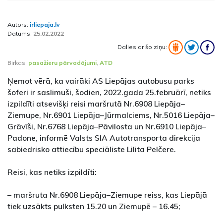
Autors:
irliepaja.lv
Datums:
25.02.2022
Dalies ar šo ziņu:
Birkas:
pasažieru pārvadājumi
,
ATD
Ņemot vērā, ka vairāki AS Liepājas autobusu parks
šoferi ir saslimuši, šodien, 2022.gada 25.februārī, netiks
izpildīti atsevišķi reisi maršrutā Nr.6908 Liepāja–
Ziemupe, Nr.6901 Liepāja–Jūrmalciems, Nr.5016 Liepāja–
Grāvīši, Nr.6768 Liepāja–Pāvilosta un Nr.6910 Liepāja–
Padone, informē Valsts SIA Autotransporta direkcija
sabiedrisko attiecību speciāliste Lilita Pelčere.
Reisi, kas netiks izpildīti:
– maršruta Nr.6908 Liepāja–Ziemupe reiss, kas Liepājā
tiek uzsākts pulksten 15.20 un Ziemupē – 16.45;