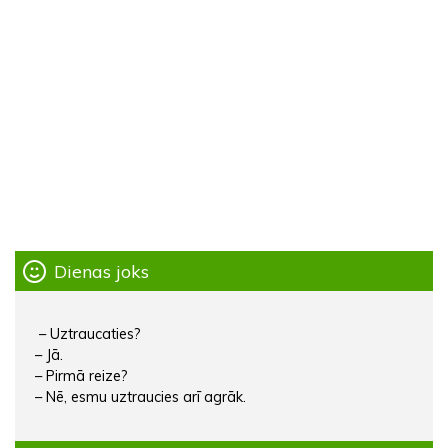
Dienas joks
– Uztraucaties?
– Jā.
– Pirmā reize?
– Nē, esmu uztraucies arī agrāk.