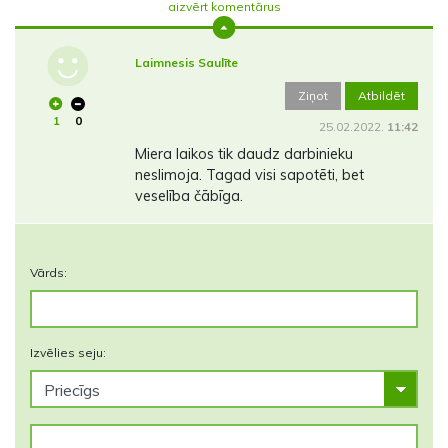
aizvērt komentārus
Laimnesis Saulīte
Ziņot
Atbildēt
1
0
25.02.2022.
11:42
Miera laikos tik daudz darbinieku
neslimoja. Tagad visi sapotēti, bet
veselība čābīga.
Vārds:
Izvēlies seju: