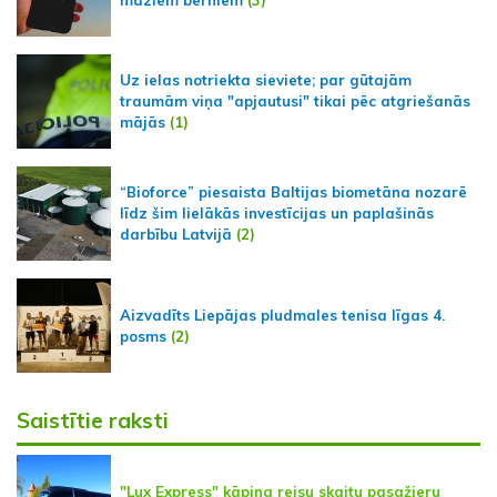
Uz ielas notriekta sieviete; par gūtajām
traumām viņa "apjautusi" tikai pēc atgriešanās
mājās
(1)
“Bioforce” piesaista Baltijas biometāna nozarē
līdz šim lielākās investīcijas un paplašinās
darbību Latvijā
(2)
Aizvadīts Liepājas pludmales tenisa līgas 4.
posms
(2)
Saistītie raksti
"Lux Express" kāpina reisu skaitu pasažieru