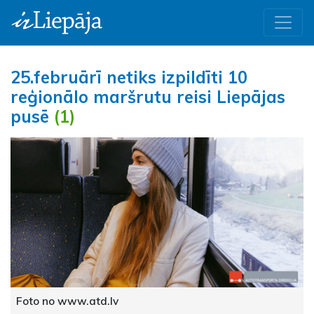
25.februārī netiks izpildīti 10
reģionālo maršrutu reisi Liepājas
pusē
(1)
Foto no www.atd.lv