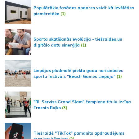
Populārākie fasādes apdares veidi: kā izvēlēties
piemērotāko
(1)
Sporta skatīšanās evolūcija - tiešraides un
digitālo datu sinerģija
(1)
Liepājas pludmalē piekto gadu norisināsies
sporta festivāls "Beach Games Liepaja"
(1)
"BL Serviss Grand Slam" čempiona titulu izcīna
Ernests Buļko
(3)
Tiešraidē "TikTok" pamanīts apdraudējums
maziem bērniem
(3)