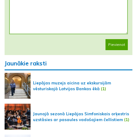
Pievienot
Jaunākie raksti
Liepājas muzejs aicina uz ekskursijām
vēsturiskajā Latvijas Bankas ēkā
(1)
Jaunajā sezonā Liepājas Simfoniskais orķestris
uzstāsies ar pasaules vadošajiem čellistiem
(1)