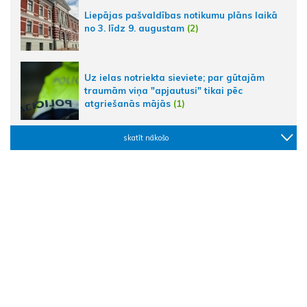
Liepājas pašvaldības notikumu plāns laikā
no 3. līdz 9. augustam
(2)
Uz ielas notriekta sieviete; par gūtajām
traumām viņa "apjautusi" tikai pēc
atgriešanās mājās
(1)
skatīt nākošo