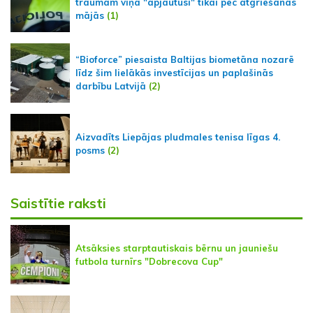
traumām viņa "apjautusi" tikai pēc atgriešanās
mājās
(1)
“Bioforce” piesaista Baltijas biometāna nozarē
līdz šim lielākās investīcijas un paplašinās
darbību Latvijā
(2)
Aizvadīts Liepājas pludmales tenisa līgas 4.
posms
(2)
Saistītie raksti
Atsāksies starptautiskais bērnu un jauniešu
futbola turnīrs "Dobrecova Cup"