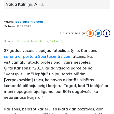
Valda Kalniņa, A.F.I.
Autors:
Sportacentrs.com
Datums:
8.02.2019
Dalies ar šo ziņu:
Birkas:
futbols
,
Ģirts Karlsons
,
FK Liepāja
37 gadus vecais Liepājas futbolists Ģirts Karlsons
sarunā ar portālu Sportacentrs.com
atzinis, ka,
visticamāk, futbolu profesionāli vairs nespēlēs.
Ģirts Karlsons: "2017. gada vasarā pārcēlos no
"Ventspils" uz "Liepāju" un jau toreiz Mārim
[Verpakovskim] teicu, ka savas dzimtās pilsētas
komandā plānoju beigt karjeru. Tagad, kad "Liepāja" ar
mani nepagarināja līgumu, par 90% apgalvošu, ka
neturpināšu karjeru."
Karlsons, beidzot karjeru, saskata gan pozitīvos, gan