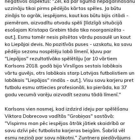
negatīvos aspektus: "Žēl, ka par līguma nepagarināšanu
uzzināju tikai pirms pēdējās kārtas spēles. Ja būtu
zinājis to agrāk, iespējams, kaut kas būtu bijis citādi -
piemēram, aizvadītu atvadu spēli [līdzīgā situācijā
esošajam Kristapa Grebim tāda tika noorganizēta -
aut.]. Esmu tomēr nesis pilsētas vārdu pasaulē un kaut
ko Liepājai devis. No pozitīvās puses - uzskatu, ka savu
pēdējo sezonu nospēlēju labā līmenī, kļuvu par
"Liepājas" rezultatīvāko spēlētāju [ar 10 vārtiem
Karlsons 2018. gadā bija Virslīgas sestais labākais
vārtu guvējs, otrs labākais starp Latvijas futbolistiem un
labākais "Liepājas" rindās - aut.]. Visu savu karjeru pret
futbolu esmu attiecies profesionāli, ko pierāda, ka 37
gadu vecumā varēju aizvadīt sezonu tādā līmenī."
Karlsons vien nosmej, kad izdzird ideju par spēlēšanu
Viktora Dobrecova vadītās "Grobiņas" sastāvā:
"Vispirms man pēc iespējas ātrāk jātiek skaidrībā ar
savu dzīvi pēc futbolista karjeras beigām. Šobrīd vēl
esmu neziņā par savu nākotni." Zuntnera piedāvājums