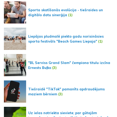
Sporta skatīšanās evolūcija - tiešraides un
digitālo datu sinerģija
(1)
Liepājas pludmalē piekto gadu norisināsies
sporta festivāls "Beach Games Liepaja"
(1)
"BL Serviss Grand Slam" čempiona titulu izcīna
Ernests Buļko
(3)
Tiešraidē "TikTok" pamanīts apdraudējums
maziem bērniem
(3)
Uz ielas notriekta sieviete; par gūtajām