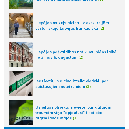
Liepājas muzejs aicina uz ekskursijām
vēsturiskajā Latvijas Bankas ēkā
(2)
Liepājas pašvaldības notikumu plāns laikā
no 3. līdz 9. augustam
(2)
Iedzīvotājus aicina izteikt viedokli par
saistošajiem noteikumiem
(3)
Uz ielas notriekta sieviete; par gūtajām
traumām viņa "apjautusi" tikai pēc
atgriešanās mājās
(1)