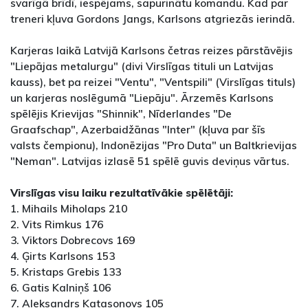
svarīgā brīdī, iespējams, sapurinātu komandu. Kad par
treneri kļuva Gordons Jangs, Karlsons atgriezās ierindā.
Karjeras laikā Latvijā Karlsons četras reizes pārstāvējis
"Liepājas metalurgu" (divi Virslīgas tituli un Latvijas
kauss), bet pa reizei "Ventu", "Ventspili" (Virslīgas tituls)
un karjeras noslēgumā "Liepāju". Ārzemēs Karlsons
spēlējis Krievijas "Shinnik", Nīderlandes "De
Graafschap", Azerbaidžānas "Inter" (kļuva par šīs
valsts čempionu), Indonēzijas "Pro Duta" un Baltkrievijas
"Neman". Latvijas izlasē 51 spēlē guvis deviņus vārtus.
Virslīgas visu laiku rezultatīvākie spēlētāji:
1. Mihails Miholaps 210
2. Vits Rimkus 176
3. Viktors Dobrecovs 169
4. Ģirts Karlsons 153
5. Kristaps Grebis 133
6. Gatis Kalniņš 106
7. Aleksandrs Katasonovs 105