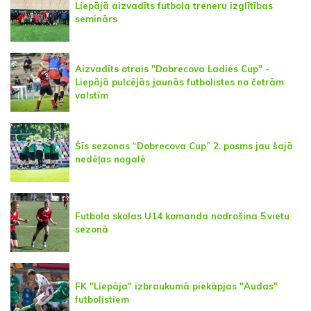
Liepājā aizvadīts futbola treneru izglītības
seminārs
Aizvadīts otrais "Dobrecova Ladies Cup" -
Liepājā pulcējās jaunās futbolistes no četrām
valstīm
Šīs sezonas “Dobrecova Cup” 2. posms jau šajā
nedēļas nogalē
Futbola skolas U14 komanda nodrošina 5.vietu
sezonā
FK "Liepāja" izbraukumā piekāpjas "Audas"
futbolistiem