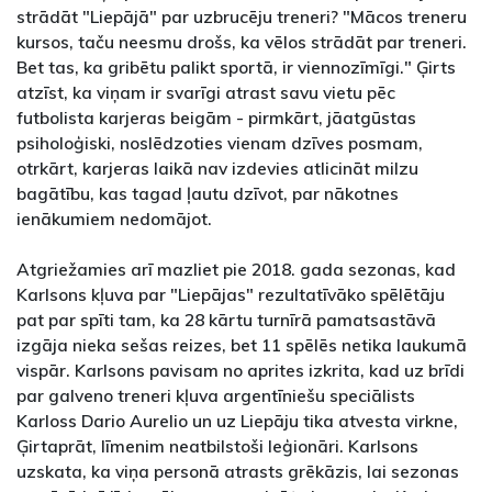
strādāt "Liepājā" par uzbrucēju treneri? "Mācos treneru
kursos, taču neesmu drošs, ka vēlos strādāt par treneri.
Bet tas, ka gribētu palikt sportā, ir viennozīmīgi." Ģirts
atzīst, ka viņam ir svarīgi atrast savu vietu pēc
futbolista karjeras beigām - pirmkārt, jāatgūstas
psiholoģiski, noslēdzoties vienam dzīves posmam,
otrkārt, karjeras laikā nav izdevies atlicināt milzu
bagātību, kas tagad ļautu dzīvot, par nākotnes
ienākumiem nedomājot.
Atgriežamies arī mazliet pie 2018. gada sezonas, kad
Karlsons kļuva par "Liepājas" rezultatīvāko spēlētāju
pat par spīti tam, ka 28 kārtu turnīrā pamatsastāvā
izgāja nieka sešas reizes, bet 11 spēlēs netika laukumā
vispār. Karlsons pavisam no aprites izkrita, kad uz brīdi
par galveno treneri kļuva argentīniešu speciālists
Karloss Dario Aurelio un uz Liepāju tika atvesta virkne,
Ģirtaprāt, līmenim neatbilstoši leģionāri. Karlsons
uzskata, ka viņa personā atrasts grēkāzis, lai sezonas