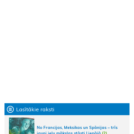
Lasītākie raksti
No Francijas, Meksikas un Spānijas – trīs
jauni ielu mākslas stāsti Liepājā
(2)