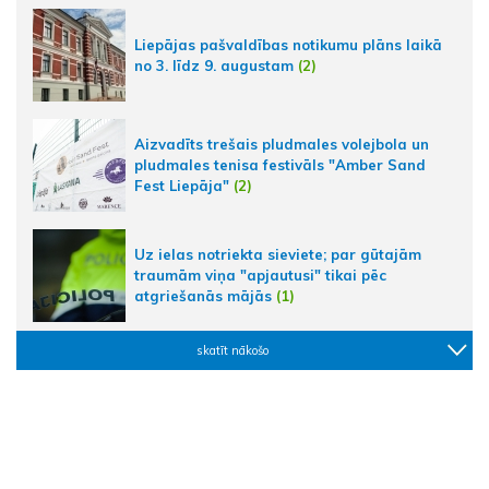
Liepājas pašvaldības notikumu plāns laikā
no 3. līdz 9. augustam
(2)
Aizvadīts trešais pludmales volejbola un
pludmales tenisa festivāls "Amber Sand
Fest Liepāja"
(2)
Uz ielas notriekta sieviete; par gūtajām
traumām viņa "apjautusi" tikai pēc
atgriešanās mājās
(1)
skatīt nākošo