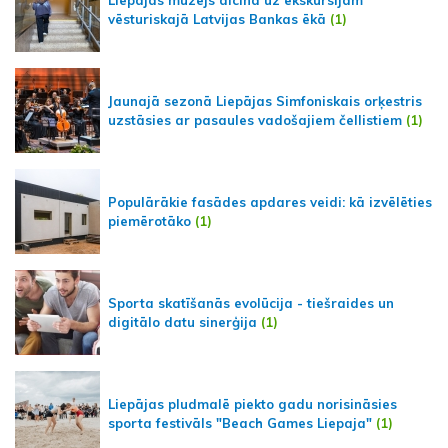
vēsturiskajā Latvijas Bankas ēkā
(1)
Jaunajā sezonā Liepājas Simfoniskais orķestris
uzstāsies ar pasaules vadošajiem čellistiem
(1)
Populārākie fasādes apdares veidi: kā izvēlēties
piemērotāko
(1)
Sporta skatīšanās evolūcija - tiešraides un
digitālo datu sinerģija
(1)
Liepājas pludmalē piekto gadu norisināsies
sporta festivāls "Beach Games Liepaja"
(1)