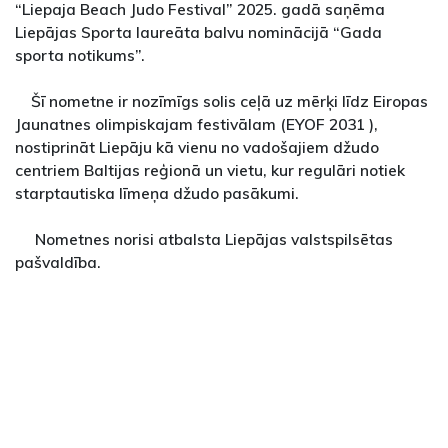
“Liepaja Beach Judo Festival” 2025. gadā saņēma
Liepājas Sporta laureāta balvu nominācijā “Gada
sporta notikums”.
Šī nometne ir nozīmīgs solis ceļā uz mērķi līdz Eiropas
Jaunatnes olimpiskajam festivālam (EYOF 2031 ),
nostiprināt Liepāju kā vienu no vadošajiem džudo
centriem Baltijas reģionā un vietu, kur regulāri notiek
starptautiska līmeņa džudo pasākumi.
Nometnes norisi atbalsta Liepājas valstspilsētas
pašvaldība.