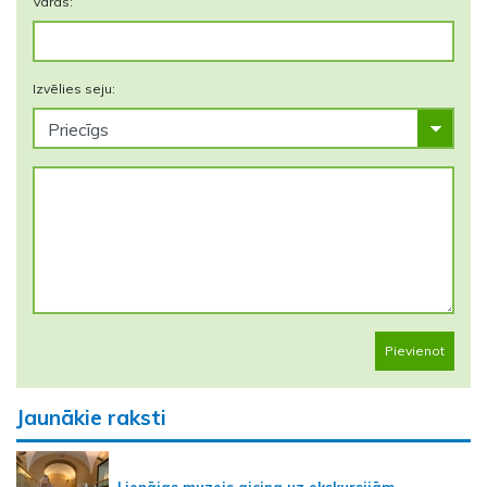
Vārds:
Izvēlies seju:
Pievienot
Jaunākie raksti
Liepājas muzejs aicina uz ekskursijām