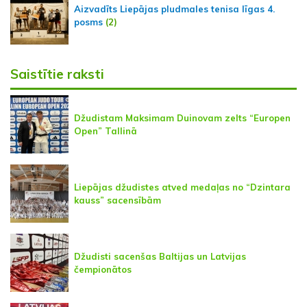
Aizvadīts Liepājas pludmales tenisa līgas 4.
posms
(2)
Saistītie raksti
Džudistam Maksimam Duinovam zelts “Europen
Open” Tallinā
Liepājas džudistes atved medaļas no “Dzintara
kauss” sacensībām
Džudisti sacenšas Baltijas un Latvijas
čempionātos