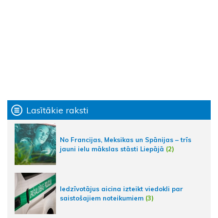
Lasītākie raksti
No Francijas, Meksikas un Spānijas – trīs
jauni ielu mākslas stāsti Liepājā
(2)
Iedzīvotājus aicina izteikt viedokli par
saistošajiem noteikumiem
(3)