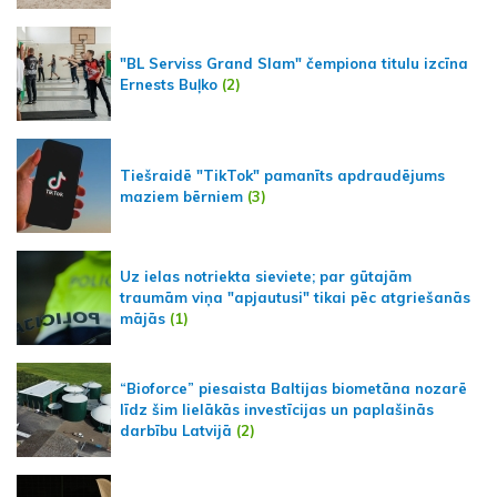
"BL Serviss Grand Slam" čempiona titulu izcīna
Ernests Buļko
(2)
Tiešraidē "TikTok" pamanīts apdraudējums
maziem bērniem
(3)
Uz ielas notriekta sieviete; par gūtajām
traumām viņa "apjautusi" tikai pēc atgriešanās
mājās
(1)
“Bioforce” piesaista Baltijas biometāna nozarē
līdz šim lielākās investīcijas un paplašinās
darbību Latvijā
(2)