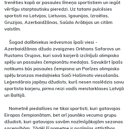
trenēties kopā ar pasaules līmeņa sportistiem un iegūt
vērtīgu starptautisku pieredzi. Uz tatami pulcēsies
sportisti no Latvijas, Lietuvas, Igaunijas, Izraēlas,
Gruzijas, Azerbaidžānas, Saūda Arābijas un citām
valstīm.
Šogad dalībniekus iedvesmos īpaši viesi -
Azerbaidžānas džudo zvaigznes Orkhans Safarovs un
Rustams Orujovs, kuri savā karjerā izcīnījuši olimpisko
spēļu un pasaules čempionātu medaļas. Savukārt īpašs
notikums būs pasaules čempiona un Parīzes olimpisko
spēļu bronzas medaļnieka Soiči Hašimoto viesošanās.
Leģendārais japāņu džudists, kurš nesen noslēdzis savu
sportista karjeru, pirmo reizi vadīs meistarklases Latvijā
un Baltijā.
Nometnē piedalīsies ne tikai sportisti, kuri gatavojas
Eiropas čempionātam, bet arī jaunāko vecuma grupu
džudisti, kuri gatavojas savām nozīmīgākajām sezonas
sacensībām. Tādēļ šī nometne ir nozīmīgs attīstības