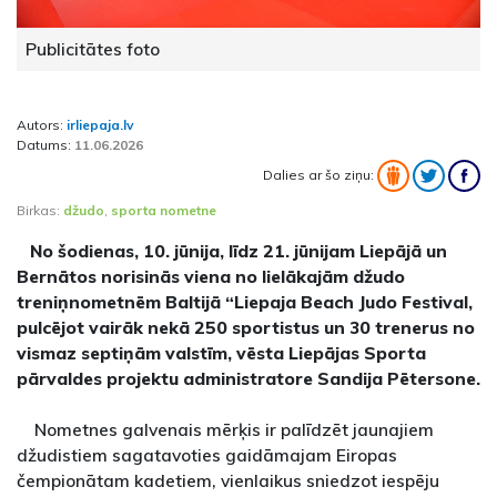
Publicitātes foto
Autors:
irliepaja.lv
Datums:
11.06.2026
Dalies ar šo ziņu:
Birkas:
džudo
,
sporta nometne
No šodienas, 10. jūnija, līdz 21. jūnijam Liepājā un
Bernātos norisinās viena no lielākajām džudo
treniņnometnēm Baltijā “Liepaja Beach Judo Festival,
pulcējot vairāk nekā 250 sportistus un 30 trenerus no
vismaz septiņām valstīm, vēsta Liepājas Sporta
pārvaldes projektu administratore Sandija Pētersone.
Nometnes galvenais mērķis ir palīdzēt jaunajiem
džudistiem sagatavoties gaidāmajam Eiropas
čempionātam kadetiem, vienlaikus sniedzot iespēju