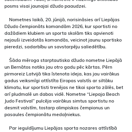
posms visai jaunajai džudo paaudzei.
Nometnes laikā, 20. jūnijā, norisināsies arī Liepājas
Džudo čempionāts komandām 2026, kur sportisti no
dažādiem klubiem un sporta skolām tiks apvienoti
nejauši izveidotās komandās, veicinot jaunu sportisko
pieredzi, sadarbību un savstarpēju saliedētību.
Šāda mēroga starptautiska džudo nometne Liepājā
un Bernātos notiks jau otro gadu pēc kārtas. Pērn
pirmoreiz Latvijā tika īstenota ideja, kas jau vairākus
gadus veiksmīgi attīstīta Eiropas valstīs ar siltāku
klimatu, kur sportisti trenējas ne tikai sporta zālēs, bet
arī pludmalē un dabas vidē. Nometne “Liepaja Beach
Judo Festival” pulcēja vairākus simtus sportistu no
desmit valstīm, tostarp olimpiskos čempionus un
pasaules čempionātu medaļniekus.
Par ieguldījumu Liepājas sporta nozares attīstībā