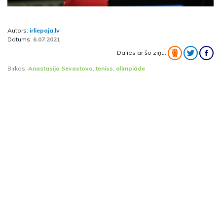
Autors:
irliepaja.lv
Datums:
6.07.2021
Dalies ar šo ziņu:
Birkas:
Anastasija Sevastova
,
teniss
,
olimpiāde