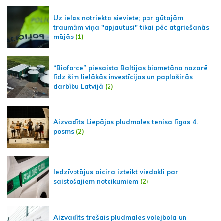
Uz ielas notriekta sieviete; par gūtajām
traumām viņa "apjautusi" tikai pēc atgriešanās
mājās
(1)
“Bioforce” piesaista Baltijas biometāna nozarē
līdz šim lielākās investīcijas un paplašinās
darbību Latvijā
(2)
Aizvadīts Liepājas pludmales tenisa līgas 4.
posms
(2)
Iedzīvotājus aicina izteikt viedokli par
saistošajiem noteikumiem
(2)
Aizvadīts trešais pludmales volejbola un