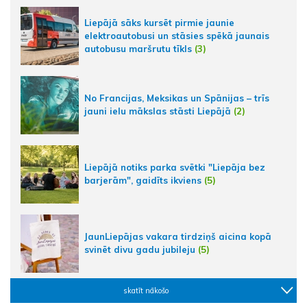
Liepājā sāks kursēt pirmie jaunie
elektroautobusi un stāsies spēkā jaunais
autobusu maršrutu tīkls
(3)
No Francijas, Meksikas un Spānijas – trīs
jauni ielu mākslas stāsti Liepājā
(2)
Liepājā notiks parka svētki "Liepāja bez
barjerām", gaidīts ikviens
(5)
JaunLiepājas vakara tirdziņš aicina kopā
svinēt divu gadu jubileju
(5)
skatīt nākošo