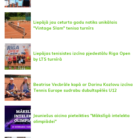
Liepājā jau ceturto gadu notiks unikālais
"Vintage Slam" tenisa turnīrs
Liepājas tenisistes izcīna pjedestālu Riga Open
by LTS turnīrā
Beatrise Vecbrāle kopā ar Darinu Kozlovu izcīna
Tennis Europe sudrabu dubultspēlēs U12
Jauniešus aicina pieteikties "Mākslīgā intelekta
olimpiādei"