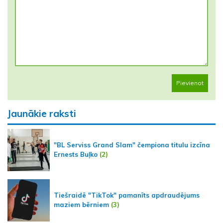
Pievienot
Jaunākie raksti
"BL Serviss Grand Slam" čempiona titulu izcīna
Ernests Buļko
(2)
Tiešraidē "TikTok" pamanīts apdraudējums
maziem bērniem
(3)