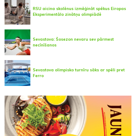
RSU aicina skolēnus izmēģināt spēkus Eiropas
Eksperimentālo zinātņu olimpiādē
Sevastova: Šosezon nevaru sev pārmest
necīnīšanos
Sevastova olimpisko turnīru sāks ar spēli pret
Ferro