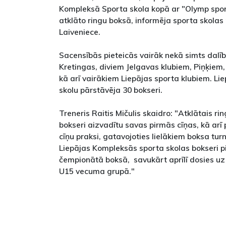
Kompleksā Sporta skola kopā ar "Olymp spor
atklāto ringu boksā, informēja sporta skola
Laiveniece.
Sacensībās pieteicās vairāk nekā simts dalī
Kretingas, diviem Jelgavas klubiem, Piņķiem,
kā arī vairākiem Liepājas sporta klubiem. L
skolu pārstāvēja 30 bokseri.
Treneris Raitis Mičulis skaidro: "Atklātais rin
bokseri aizvadītu savas pirmās cīņas, kā arī 
cīņu praksi, gatavojoties lielākiem boksa tur
Liepājas Kompleksās sporta skolas bokseri p
čempionātā boksā, savukārt aprīlī dosies uz
U15 vecuma grupā."