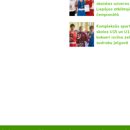
skaistas uzvaras
Liepājas atklātaj
čempionātā
Kompleksās spor
skolas U15 un U1
bokseri izcīna ze
sudrabu Jelgavā