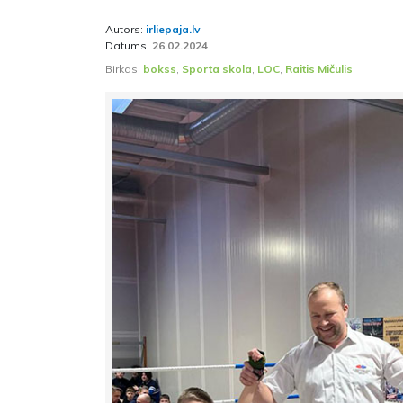
Autors:
irliepaja.lv
Datums:
26.02.2024
Birkas:
bokss
,
Sporta skola
,
LOC
,
Raitis Mičulis