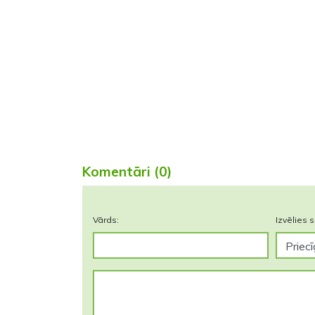
Komentāri (0)
Vārds:
Izvēlies s