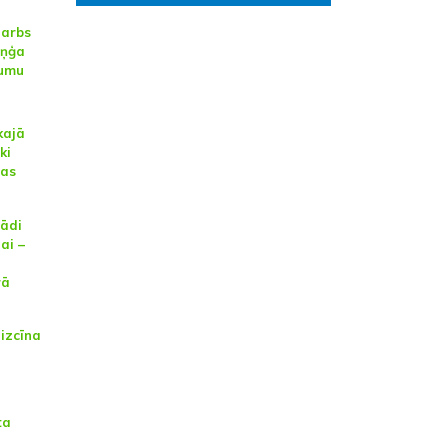
darbs
iņģa
kumu
kajā
ki
jas
tādi
ai –
rā
izcīna
a
ta