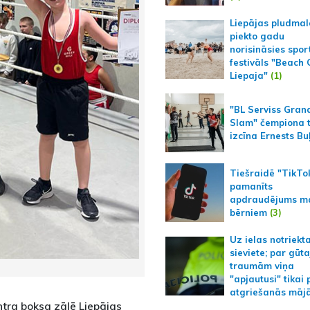
Liepājas pludmal
piekto gadu
norisināsies spor
festivāls "Beach
Liepaja"
(1)
"BL Serviss Gran
Slam" čempiona t
izcīna Ernests Bu
Tiešraidē "TikTo
pamanīts
apdraudējums m
bērniem
(3)
Uz ielas notriekt
sieviete; par gūt
traumām viņa
"apjautusi" tikai 
atgriešanās māj
ntra boksa zālē Liepājas