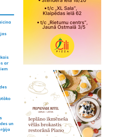
aicina
ijas
skais
es ar
jiem
ādes
otāko
s
ides un
erģija