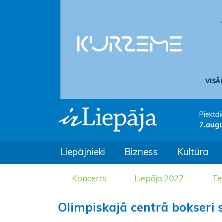
Piektdi
7.aug
Liepājnieki
Bizness
Kultūra
Koncerts
Liepāja 2027
Te
Olimpiskajā centrā bokseri 