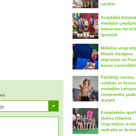
valstīm
Augstākā kalum
medaļas Liepāja
bokseriem turnīr
Igaunijā
Mākslas vingrotā
Nikola Vasiļjeva
atgriežas no Pas
kausa sacensībā
Peldētāji sezonu
noslēdz ar bronz
medaļām Latvija
čempionāta jaukt
eju:
stafetē
Kompleksās spor
skolas mākslas
vingrotājas izcīna
sudrabu un bron