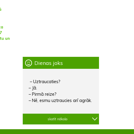
ā
ta
7
ltu un
Dienas joks
– Uztraucaties?
– Jā.
– Pirmā reize?
– Nē, esmu uztraucies arī agrāk.
skatīt nākošo