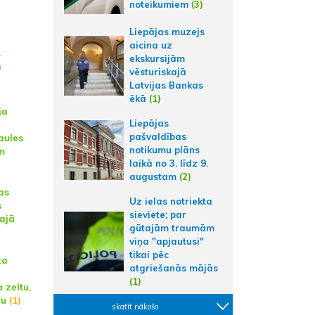
noteikumiem
(3)
Liepājas muzejs
a
aicina uz
s
ekskursijām
ā
vēsturiskajā
Latvijas Bankas
ēkā
(1)
ja
Liepājas
pašvaldības
aules
notikumu plāns
m
laikā no 3. līdz 9.
augustam
(2)
as
Uz ielas notriekta
s
sieviete; par
ajā
gūtajām traumām
viņa "apjautusi"
tikai pēc
ta
atgriešanās mājās
(1)
 zeltu,
zu
(1)
skatīt nākošo