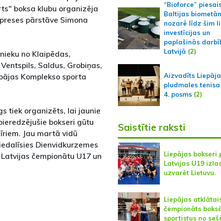
“Bioforce” piesai
ts" boksa klubu organizēja
Baltijas biometā
s preses pārstāve Simona
nozarē līdz šim l
investīcijas un
paplašinās darbī
Latvijā
(2)
bnieku no Klaipēdas,
 Ventspils, Saldus, Grobiņas,
Aizvadīts Liepāj
iepājas Komplekso sporta
pludmales tenisa
4. posms
(2)
gs tiek organizēts, lai jaunie
pieredzējušie bokseri gūtu
Saistītie raksti
nīriem. Jau martā vidū
iedalīsies Dienvidkurzemes
Liepājas bokseri 
 Latvijas čempionātu U17 un
Latvijas U19 izla
uzvarēt Lietuvu.
Liepājas atklātai
čempionāts boksā
sportistus no se