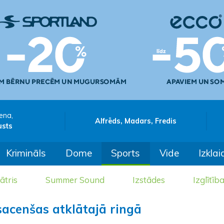
ena,
Alfrēds, Madars, Fredis
usts
Krimināls
Dome
Sports
Vide
Izklai
ātris
Summer Sound
Izstādes
Izglītīb
sacenšas atklātajā ringā