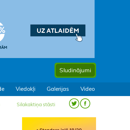
Sludinājumi
de
Viedokļi
Galerijas
Video
a
Silakaktiņa stāsti