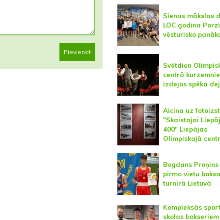
Sienas mākslas 
LOC godina Porz
vēsturisko panā
Pievienot
Svētdien Olimpis
centrā kurzemnie
izdejos spēka de
Aicina uz fotoizs
"Skaistajai Liepāj
400" Liepājas
Olimpiskajā cent
Bogdans Proņins 
pirmo vietu boks
turnīrā Lietuvā
Kompleksās spor
skolas bokseriem