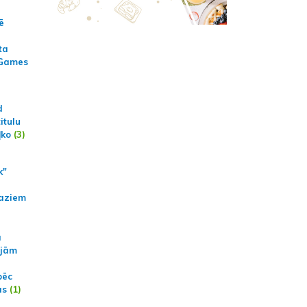
ē
ta
 Games
d
itulu
ļko
(3)
k"
aziem
a
ajām
pēc
ās
(1)