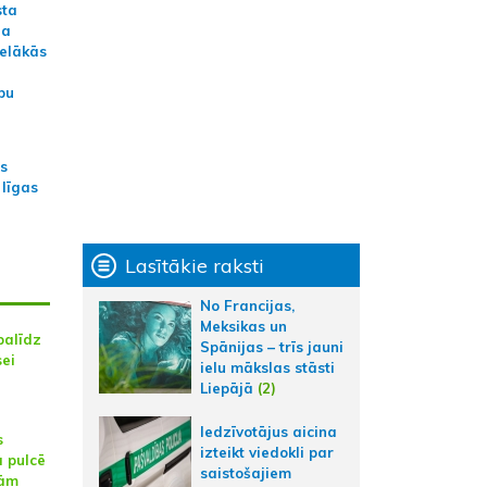
sta
na
ielākās
bu
as
 līgas
Lasītākie raksti
No Francijas,
Meksikas un
palīdz
Spānijas – trīs jauni
sei
ielu mākslas stāsti
Liepājā
(2)
Iedzīvotājus aicina
s
izteikt viedokli par
 pulcē
saistošajiem
šām