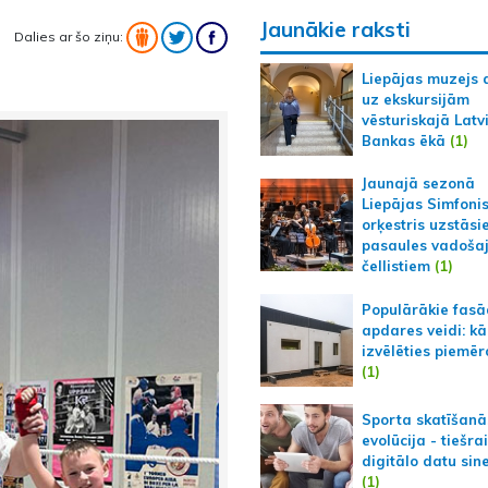
Jaunākie raksti
Dalies ar šo ziņu:
Liepājas muzejs 
uz ekskursijām
vēsturiskajā Latv
Bankas ēkā
(1)
Jaunajā sezonā
Liepājas Simfoni
orķestris uzstāsi
pasaules vadoša
čellistiem
(1)
Populārākie fas
apdares veidi: kā
izvēlēties piemēr
(1)
Sporta skatīšanā
evolūcija - tiešra
digitālo datu sin
(1)