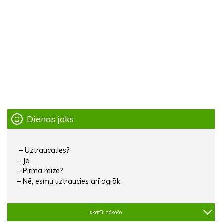
Dienas joks
– Uztraucaties?
– Jā.
– Pirmā reize?
– Nē, esmu uztraucies arī agrāk.
skatīt nākošo