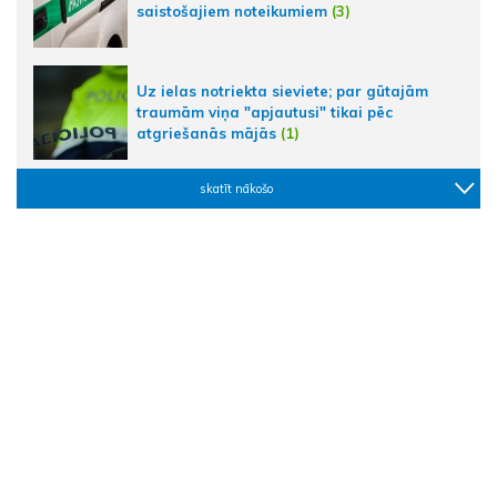
saistošajiem noteikumiem
(3)
Uz ielas notriekta sieviete; par gūtajām
traumām viņa "apjautusi" tikai pēc
atgriešanās mājās
(1)
skatīt nākošo