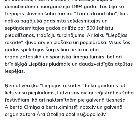
domubiedriem noorganizēja 1994.gadā. Tas bija kā
Liepājas slaveno šaha turnīru "Tautu draudzība", kas
notika pagājušā gadsimta sešdesmitajos un
septiņdesmitajos gados ar līdz par 500 šahistu
piedalīšanos, tradīciju turpinājums. Ar laiku "Liepājas
rokāde" kļuva arvien plašāka un populārāka. Visus šos
gadus spēlētājus šurp vilina ne tikai laba
organizatoriskā un sportiskā līmeņa turnīrs, bet arī
brīnišķīgā Liepājas pludmale un daudzveidīgās atpūtas
iespējas.
Ņemot vērā,ka "Liepājas rokādes" laikā gaidāms ļoti
liels viesu pieplūdums, lūdzu savlaicīgi reģistrēties šaha
festivālam, kā arī naktsmītnēm pie galvenā tiesneša
Alberta Cimiņa alberts.cimins@inbox.lv un galvenā
organizatora Āra Ozoliņa ozolins@apollo.lv.