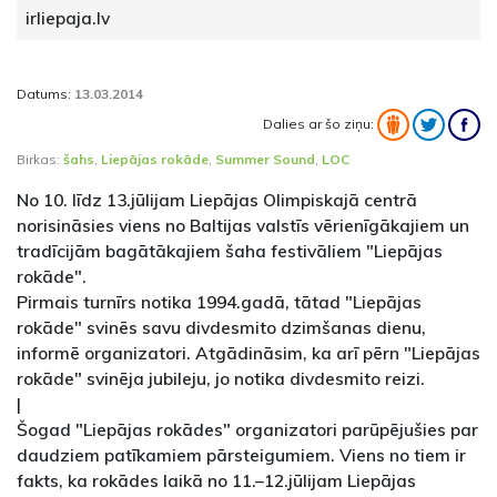
irliepaja.lv
Datums:
13.03.2014
Dalies ar šo ziņu:
Birkas:
šahs
,
Liepājas rokāde
,
Summer Sound
,
LOC
No 10. līdz 13.jūlijam Liepājas Olimpiskajā centrā
norisināsies viens no Baltijas valstīs vērienīgākajiem un
tradīcijām bagātākajiem šaha festivāliem "Liepājas
rokāde".
Pirmais turnīrs notika 1994.gadā, tātad "Liepājas
rokāde" svinēs savu divdesmito dzimšanas dienu,
informē organizatori. Atgādināsim, ka arī pērn "Liepājas
rokāde" svinēja jubileju, jo notika divdesmito reizi.
|
Šogad "Liepājas rokādes" organizatori parūpējušies par
daudziem patīkamiem pārsteigumiem. Viens no tiem ir
fakts, ka rokādes laikā no 11.–12.jūlijam Liepājas