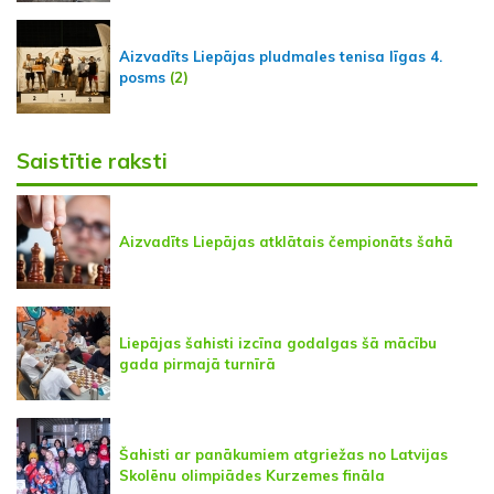
Aizvadīts Liepājas pludmales tenisa līgas 4.
posms
(2)
Saistītie raksti
Aizvadīts Liepājas atklātais čempionāts šahā
Liepājas šahisti izcīna godalgas šā mācību
gada pirmajā turnīrā
Šahisti ar panākumiem atgriežas no Latvijas
Skolēnu olimpiādes Kurzemes fināla