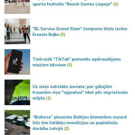
sporta festivāls "Beach Games Liepaja"
(1)
"BL Serviss Grand Slam" čempiona titulu izcīna
Ernests Buļko
(3)
Tiešraidē "TikTok" pamanīts apdraudējums
maziem bērniem
(3)
Uz ielas notriekta sieviete; par gūtajām
traumām viņa "apjautusi" tikai pēc atgriešanās
mājās
(1)
“Bioforce” piesaista Baltijas biometāna nozarē
līdz šim lielākās investīcijas un paplašinās
darbību Latvijā
(2)