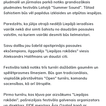
pludmalē un jūrmalas parkā notiks grandiozākais
pludmales festivāls Latvijā "Summer Sound". Tātad
šahistiem būs vēl papildus izklaides un atpūtas iespējas.
Paredzēts, ka jūlija otrajā nedēļā Liepājā ieradīsies
vairāk nekā divi simti šahistu no daudzām pasaules
valstīm, no kuriem vairāki desmiti būs lielmeistari.
Savu dalību jau šobrīd apstiprinājis pasaules
eksčempions, ilggadējs "Liepājas rokādes" viesis
Aleksandrs Halifmans un daudzi citi.
Festivāla laikā notiks trīs turnīri dažādām gaumēm un
spēlētprasmes līmeņiem. Būs gan tradicionālais,
visplašāk pārstāvētais "Open" turnīrs, komandu
sacensības, kā arī ātrspēle.
Pirmo turnīru, kas kļuva par aizsākums "Liepājas
rokādei", pašreizējais festivāla galvenais organizators
un direktors, FIDE meistars Āris Ozoliņš kopā ar