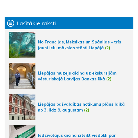
Lasītākie raksti
No Francijas, Meksikas un Spānijas – trīs
jauni ielu mākslas stāsti Liepājā
(2)
Liepājas muzejs aicina uz ekskursijām
vēsturiskajā Latvijas Bankas ēkā
(2)
Liepājas pašvaldības notikumu plāns laikā
no 3. līdz 9. augustam
(2)
Iedzīvotājus aicina izteikt viedokli par