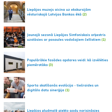
Liepājas muzejs aicina uz ekskursijām
vēsturiskajā Latvijas Bankas ēkā
(2)
Jaunajā sezonā Liepājas Simfoniskais orķestris
uzstāsies ar pasaules vadošajiem čellistiem
(1)
Populārākie fasādes apdares veidi: kā izvēlēties
piemērotāko
(3)
Sporta skatīšanās evolūcija - tiešraides un
digitālo datu sinerģija
(1)
Liepājas pludmalē piekto gadu norisināsies