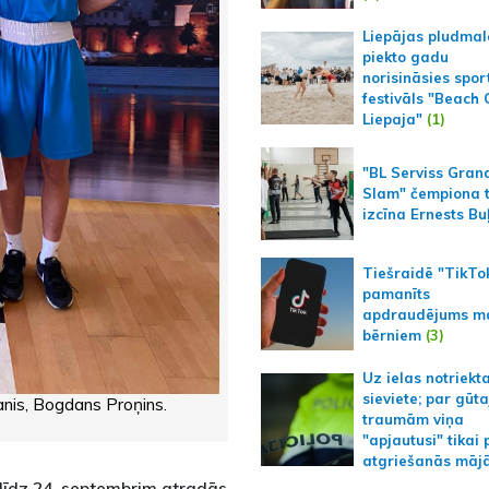
Liepājas pludmal
piekto gadu
norisināsies spor
festivāls "Beach
Liepaja"
(1)
"BL Serviss Gran
Slam" čempiona t
izcīna Ernests Bu
Tiešraidē "TikTo
pamanīts
apdraudējums m
bērniem
(3)
Uz ielas notriekt
sieviete; par gūt
anis, Bogdans Proņins.
traumām viņa
"apjautusi" tikai 
atgriešanās māj
 līdz 24. septembrim atradās