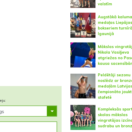
valstīm
Augstākā kalum
medaļas Liepāja
bokseriem turnīr
Igaunijā
Mākslas vingrotā
Nikola Vasiļjeva
atgriežas no Pas
kausa sacensībā
Peldētāji sezonu
noslēdz ar bronz
medaļām Latvija
čempionāta jaukt
stafetē
eju:
Kompleksās spor
skolas mākslas
vingrotājas izcīna
sudrabu un bron