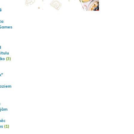
ē
ta
 Games
d
itulu
ļko
(3)
k"
aziem
a
ajām
pēc
ās
(1)