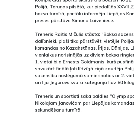
Polijā, Toruņas pilsētā, kur piedalījās XXVII
Z
boksa turnīrā, portālu informēja Liepājas K
preses pārstāve Simona Laiveniece.
Treneris Raitis Mičulis stāsta: "Boksa sacens
dalībnieki, plaši tika pārstāvēti vietējie Polija
komandas no Kazahstānas, Īrijas, Dānijas, Li
vienlaikus norisinājās uz diviem boksa ringie
1. vietai bija Ernests Goldmanis, kurš pusfinā
savukārt finālā ļoti līdzīgā cīņā zaudēja Poli
sacensību noslēgumā samierinoties ar 2. vi
arī Ilja Jegorovs svara kategorijā līdz 80 kil
Treneris un sportisti saka paldies "Olymp sp
Nikolajam Janovičam par Liepājas komanda
sekundēšanu turnīrā.