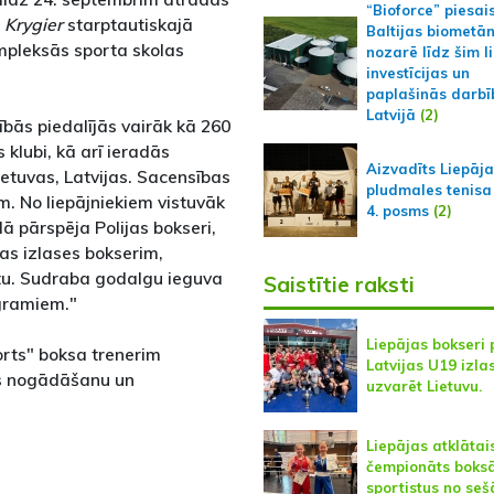
“Bioforce” piesai
. Krygier
starptautiskajā
Baltijas biometā
ompleksās sporta skolas
nozarē līdz šim l
investīcijas un
paplašinās darbī
Latvijā
(2)
ībās piedalījās vairāk kā 260
s klubi, kā arī ieradās
Aizvadīts Liepāj
etuvas, Latvijas. Sacensības
pludmales tenisa
m. No liepājniekiem vistuvāk
4. posms
(2)
lā pārspēja Polijas bokseri,
jas izlases bokserim,
etu. Sudraba godalgu ieguva
Saistītie raksti
ogramiem."
Liepājas bokseri 
orts" boksa trenerim
Latvijas U19 izla
s nogādāšanu un
uzvarēt Lietuvu.
Liepājas atklātai
čempionāts boksā
sportistus no se