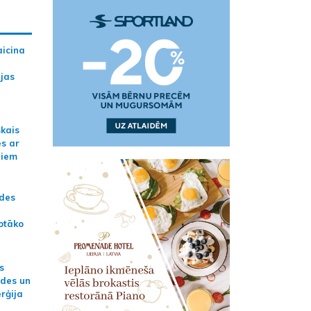
aicina
ijas
skais
es ar
jiem
ādes
otāko
s
ides un
erģija