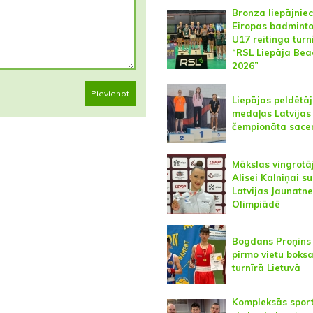
Bronza liepājniec
Eiropas badmint
U17 reitinga turn
“RSL Liepāja Bea
2026”
Pievienot
Liepājas peldētā
medaļas Latvijas
čempionāta sace
Mākslas vingrotā
Alisei Kalniņai s
Latvijas Jaunatn
Olimpiādē
Bogdans Proņins 
pirmo vietu boks
turnīrā Lietuvā
Kompleksās spor