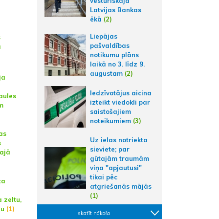
vēsturiskajā
Latvijas Bankas
ēkā
(2)
a
Liepājas
s
pašvaldības
ā
notikumu plāns
laikā no 3. līdz 9.
augustam
(2)
ja
Iedzīvotājus aicina
aules
izteikt viedokli par
m
saistošajiem
noteikumiem
(3)
as
Uz ielas notriekta
s
sieviete; par
ajā
gūtajām traumām
viņa "apjautusi"
tikai pēc
ta
atgriešanās mājās
(1)
 zeltu,
zu
(1)
skatīt nākošo