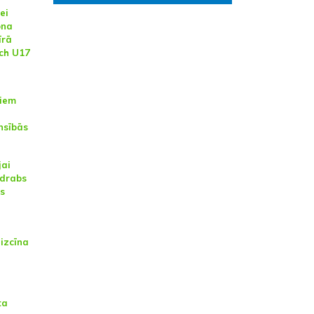
ei
ona
īrā
ch U17
jiem
nsībās
jai
udrabs
es
izcīna
a
ta