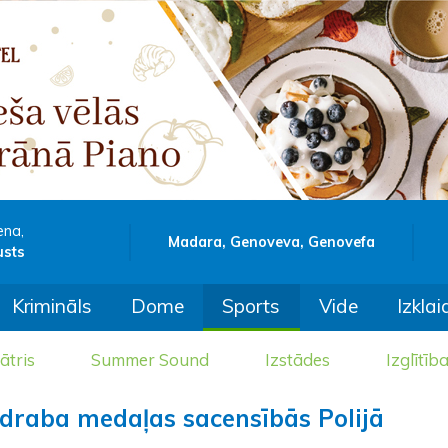
ena,
Madara, Genoveva, Genovefa
usts
Krimināls
Dome
Sports
Vide
Izklai
ātris
Summer Sound
Izstādes
Izglītīb
udraba medaļas sacensībās Polijā