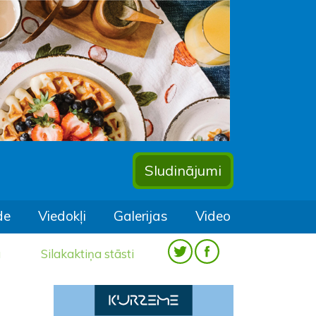
Sludinājumi
de
Viedokļi
Galerijas
Video
a
Silakaktiņa stāsti