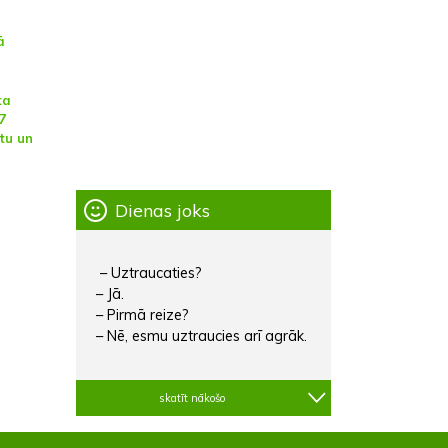
ā
ta
7
ltu un
Dienas joks
– Uztraucaties?
– Jā.
– Pirmā reize?
– Nē, esmu uztraucies arī agrāk.
skatīt nākošo