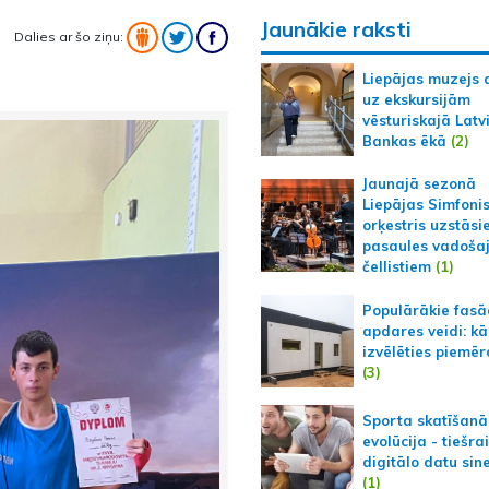
Jaunākie raksti
Dalies ar šo ziņu:
Liepājas muzejs 
uz ekskursijām
vēsturiskajā Latv
Bankas ēkā
(2)
Jaunajā sezonā
Liepājas Simfoni
orķestris uzstāsi
pasaules vadoša
čellistiem
(1)
Populārākie fas
apdares veidi: kā
izvēlēties piemēr
(3)
Sporta skatīšanā
evolūcija - tiešra
digitālo datu sin
(1)