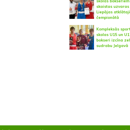
skolas bokseriem
skaistas uzvaras
Liepājas atklātaj
čempionātā
Kompleksās spor
skolas U15 un U1
bokseri izcīna ze
sudrabu Jelgavā