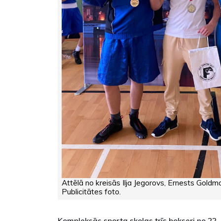
Attēlā no kreisās Ilja Jegorovs, Ernests Goldm
Publicitātes foto.
Kompleksās sporta skolas trīs bokseri no 22.