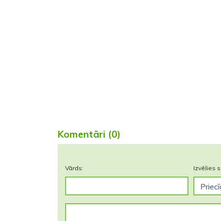
Komentāri (0)
Vārds:
Izvēlies s