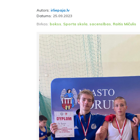
Autors:
irliepaja.lv
Datums:
25.09.2023
Birkas:
bokss
,
Sporta skola
,
sacensības
,
Raitis Mičulis