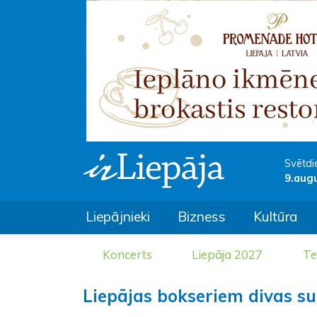
Svētdi
9.aug
Liepājnieki
Bizness
Kultūra
Koncerts
Liepāja 2027
Te
Liepājas bokseriem divas s