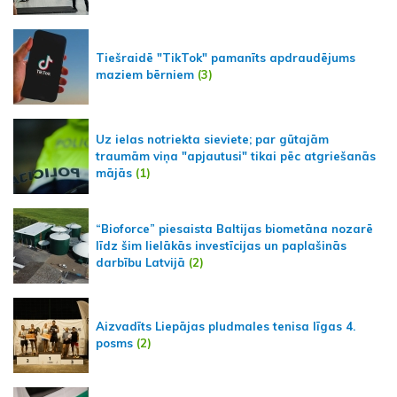
Tiešraidē "TikTok" pamanīts apdraudējums
maziem bērniem
(3)
Uz ielas notriekta sieviete; par gūtajām
traumām viņa "apjautusi" tikai pēc atgriešanās
mājās
(1)
“Bioforce” piesaista Baltijas biometāna nozarē
līdz šim lielākās investīcijas un paplašinās
darbību Latvijā
(2)
Aizvadīts Liepājas pludmales tenisa līgas 4.
posms
(2)