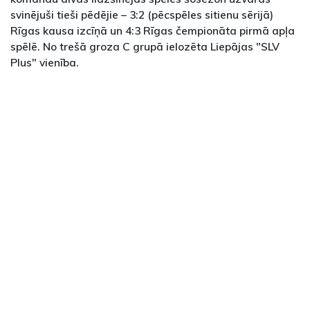
svinējuši tieši pēdējie – 3:2 (pēcspēles sitienu sērijā)
Rīgas kausa izcīņā un 4:3 Rīgas čempionāta pirmā apļa
spēlē. No trešā groza C grupā ielozēta Liepājas "SLV
Plus" vienība.