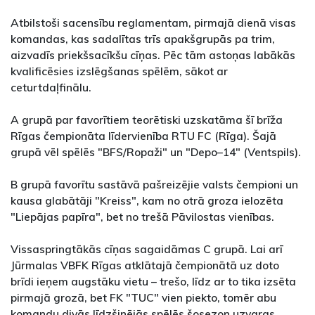
Atbilstoši sacensību reglamentam, pirmajā dienā visas
komandas, kas sadalītas trīs apakšgrupās pa trim,
aizvadīs priekšsacīkšu cīņas. Pēc tām astoņas labākās
kvalificēsies izslēgšanas spēlēm, sākot ar
ceturtdaļfinālu.
A grupā par favorītiem teorētiski uzskatāma šī brīža
Rīgas čempionāta līdervienība RTU FC (Rīga). Šajā
grupā vēl spēlēs "BFS/Ropaži" un "Depo–14" (Ventspils).
B grupā favorītu sastāvā pašreizējie valsts čempioni un
kausa glabātāji "Kreiss", kam no otrā groza ielozēta
"Liepājas papīra", bet no trešā Pāvilostas vienības.
Vissaspringtākās cīņas sagaidāmas C grupā. Lai arī
Jūrmalas VBFK Rīgas atklātajā čempionātā uz doto
brīdi ieņem augstāku vietu – trešo, līdz ar to tika izsēta
pirmajā grozā, bet FK "TUC" vien piekto, tomēr abu
komandu divās līdzšinējās spēlēs šosezon uzvaras