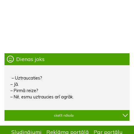
Dienas joks
– Uztraucaties?
– Jā.
– Pirmā reize?
– Nē, esmu uztraucies arī agrāk.
skatīt nākošo
Sludinājumi
Reklāma portālā
Par portālu