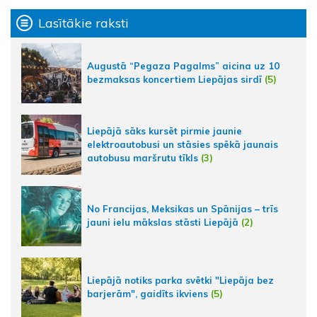
Lasītākie raksti
Augustā “Pegaza Pagalms” aicina uz 10
bezmaksas koncertiem Liepājas sirdī
(5)
Liepājā sāks kursēt pirmie jaunie
elektroautobusi un stāsies spēkā jaunais
autobusu maršrutu tīkls
(3)
No Francijas, Meksikas un Spānijas – trīs
jauni ielu mākslas stāsti Liepājā
(2)
Liepājā notiks parka svētki "Liepāja bez
barjerām", gaidīts ikviens
(5)