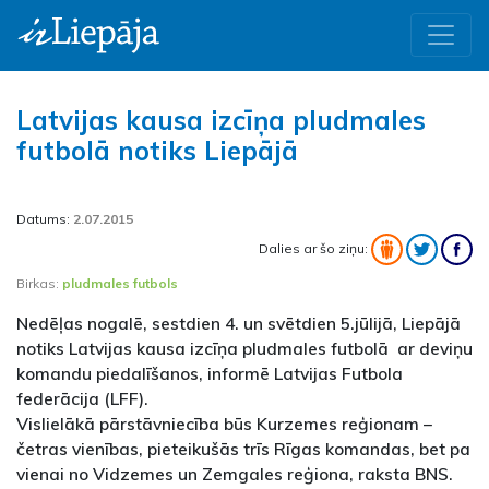
Latvijas kausa izcīņa pludmales
futbolā notiks Liepājā
Datums:
2.07.2015
Dalies ar šo ziņu:
Birkas:
pludmales futbols
Nedēļas nogalē, sestdien 4. un svētdien 5.jūlijā, Liepājā
notiks Latvijas kausa izcīņa pludmales futbolā ar deviņu
komandu piedalīšanos, informē Latvijas Futbola
federācija (LFF).
Vislielākā pārstāvniecība būs Kurzemes reģionam –
četras vienības, pieteikušās trīs Rīgas komandas, bet pa
vienai no Vidzemes un Zemgales reģiona, raksta BNS.