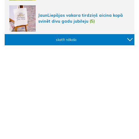
JaunLiepājas vakara tirdziņš aicina kopā
svinēt divu gadu jubileju
(5)
skatīt nākošo