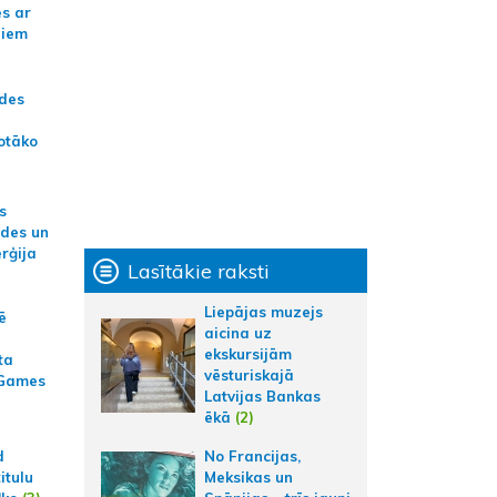
es ar
jiem
ādes
otāko
s
ides un
erģija
Lasītākie raksti
Liepājas muzejs
ē
aicina uz
ekskursijām
ta
vēsturiskajā
 Games
Latvijas Bankas
ēkā
(2)
No Francijas,
d
Meksikas un
itulu