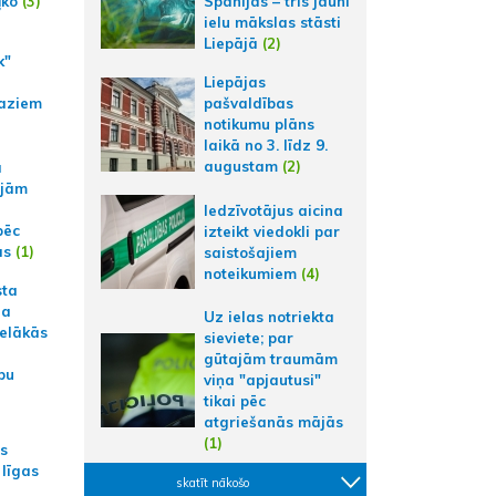
Spānijas – trīs jauni
ļko
(3)
ielu mākslas stāsti
Liepājā
(2)
k"
Liepājas
aziem
pašvaldības
notikumu plāns
laikā no 3. līdz 9.
augustam
(2)
a
ajām
Iedzīvotājus aicina
pēc
izteikt viedokli par
ās
(1)
saistošajiem
noteikumiem
(4)
sta
na
Uz ielas notriekta
ielākās
sieviete; par
gūtajām traumām
bu
viņa "apjautusi"
tikai pēc
atgriešanās mājās
(1)
as
 līgas
skatīt nākošo