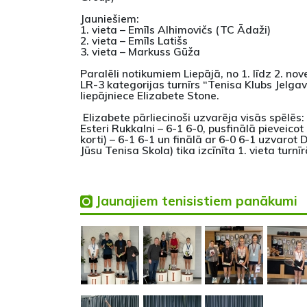
Jauniešiem:
1. vieta – Emīls Alhimovičs (TC Ādaži)
2. vieta – Emīls Latišs
3. vieta – Markuss Gūža
Paralēli notikumiem Liepājā, no 1. līdz 2. no
LR-3 kategorijas turnīrs “Tenisa Klubs Jelgava
liepājniece Elizabete Stone.
Elizabete pārliecinoši uzvarēja visās spēlēs:
Esteri Rukkalni – 6-1 6-0, pusfinālā pieveicot 
korti) – 6-1 6-1 un finālā ar 6-0 6-1 uzvarot
Jūsu Tenisa Skola) tika izcīnīta 1. vieta turnīr
Jaunajiem tenisistiem panākumi