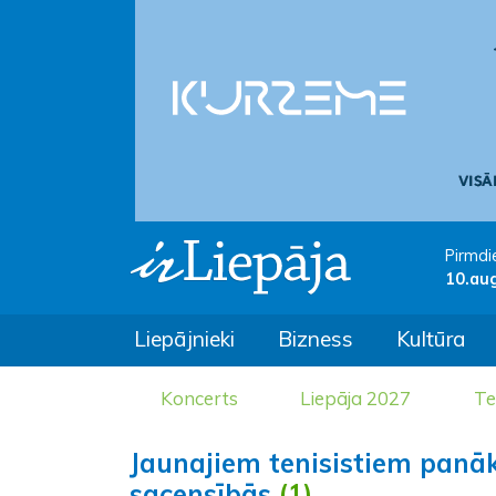
Pirmdi
10.au
Liepājnieki
Bizness
Kultūra
Koncerts
Liepāja 2027
Te
Jaunajiem tenisistiem panā
sacensībās
(1)