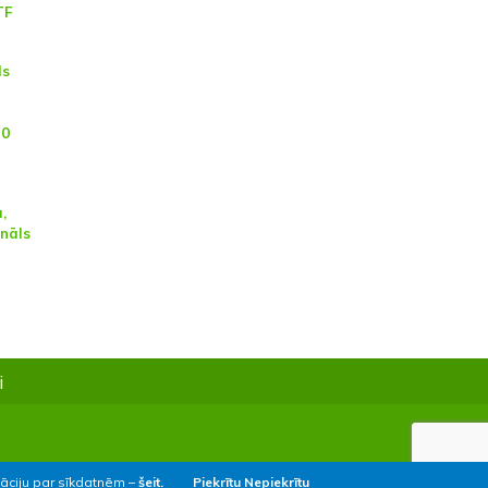
TF
ls
30
,
ināls
i
māciju par sīkdatnēm –
šeit.
Piekrītu
Nepiekrītu