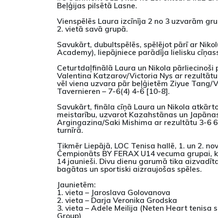
Beļģijas pilsētā Lasne.
Vienspēlēs Laura izcīnīja 2 no 3 uzvarām gru
2. vietā savā grupā.
Savukārt, dubultspēlēs, spēlējot pārī ar Niko
Academy), liepājniece parādīja lielisku cīņas
Ceturtdaļfinālā Laura un Nikola pārliecinoši
Valentina Katzarov/Victoria Nys ar rezultātu
vēl viena uzvara pār beļģietēm Ziyue Tang/
Tavernieren – 7-6(4) 4-6 [10-8].
Savukārt, fināla cīņā Laura un Nikola atkārto
meistarību, uzvarot Kazahstānas un Japānas
Argingazina/Saki Mishima ar rezultātu 3-6 6-
turnīrā.
Tikmēr Liepājā, LOC Tenisa hallē, 1. un 2. no
Čempionāts BY FERAX U14 vecuma grupai, ku
14 jaunieši. Divu dienu garumā tika aizvadī
bagātas un sportiski aizraujošas spēles.
Jaunietēm:
1. vieta – Jaroslava Golovanova
2. vieta – Darja Veronika Grodska
3. vieta – Adele Meilija (Neten Heart tenisa
Group)