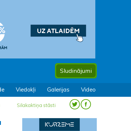
Sludinājumi
de
Viedokļi
Galerijas
Video
a
Silakaktiņa stāsti
a