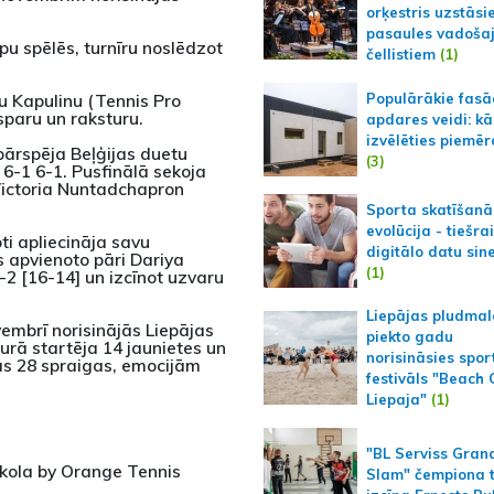
orķestris uzstāsi
pasaules vadoša
pu spēlēs, turnīru noslēdzot
čellistiem
(1)
Populārākie fas
lu Kapulinu (Tennis Pro
sparu un raksturu.
apdares veidi: kā
izvēlēties piemēr
 pārspēja Beļģijas duetu
(3)
 6-1 6-1. Pusfinālā sekoja
Victoria Nuntadchapron
Sporta skatīšanā
evolūcija - tiešra
ti apliecināja savu
digitālo datu sin
 apvienoto pāri Dariya
(1)
2 [16-14] un izcīnot uzvaru
Liepājas pludmal
vembrī norisinājās Liepājas
piekto gadu
rā startēja 14 jaunietes un
norisināsies spor
tas 28 spraigas, emocijām
festivāls "Beach
Liepaja"
(1)
"BL Serviss Gran
 skola by Orange Tennis
Slam" čempiona t