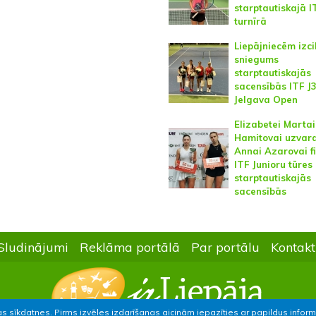
starptautiskajā I
turnīrā
Liepājniecēm izci
sniegums
starptautiskajās
sacensībās ITF J
Jelgava Open
Elizabetei Martai
Hamitovai uzvara
Annai Azarovai f
ITF Junioru tūres
starptautiskajās
sacensībās
Sludinājumi
Reklāma portālā
Par portālu
Kontakt
as sīkdatnes. Pirms izvēles izdarīšanas aicinām iepazīties ar papildus infor