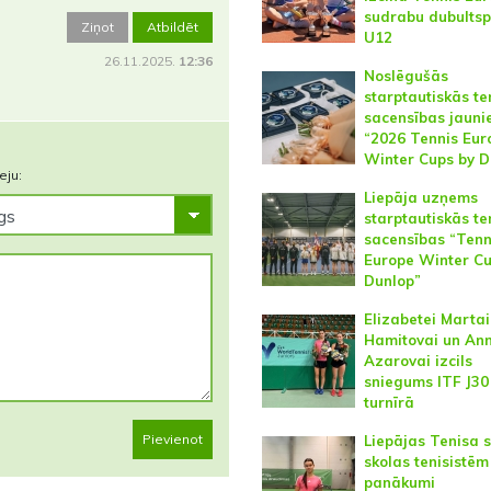
sudrabu dubultsp
Ziņot
Atbildēt
U12
26.11.2025.
12:36
Noslēgušās
starptautiskās te
sacensības jauni
“2026 Tennis Eur
Winter Cups by D
eju:
Liepāja uzņems
starptautiskās te
sacensības “Tenn
Europe Winter Cu
Dunlop”
Elizabetei Martai
Hamitovai un An
Azarovai izcils
sniegums ITF J30
turnīrā
Pievienot
Liepājas Tenisa 
skolas tenisistēm 
panākumi