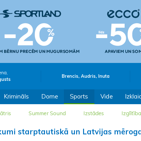
ena,
Brencis, Audris, Inuta
gusts
Krimināls
Dome
Sports
Vide
Izklai
ātris
Summer Sound
Izstādes
Izglītīb
kumi starptautiskā un Latvijas mērog