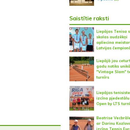
Saistītie raksti
Liepājas Tenisa 
skolas audzēkņi
apliecina meistar
Latvijas čempion
Liepājā jau cetur
gadu notiks unikā
"Vintage Slam" t
turnīrs
Liepājas tenisist
izcīna pjedestālu
Open by LTS turn
Beatrise Vecbrāl
ar Darinu Kozlov
izcīna Tennis Eu