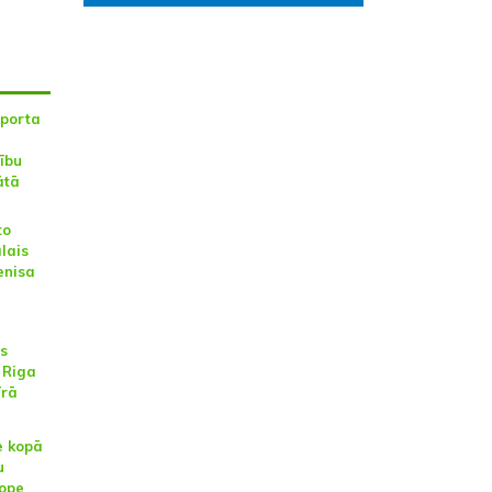
sporta
ību
ātā
to
lais
enisa
es
 Riga
īrā
e kopā
u
rope