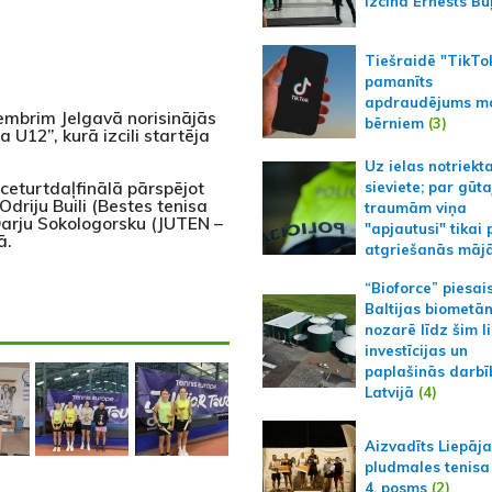
izcīna Ernests Bu
Tiešraidē "TikTo
pamanīts
apdraudējums m
vembrim Jelgavā norisinājās
bērniem
(3)
 U12”, kurā izcili startēja
Uz ielas notriekt
 ceturtdaļfinālā pārspējot
sieviete; par gūt
Odriju Buili (Bestes tenisa
traumām viņa
 Darju Sokologorsku (JUTEN –
"apjautusi" tikai 
ā.
atgriešanās māj
“Bioforce” piesai
Baltijas biometā
nozarē līdz šim l
investīcijas un
paplašinās darbī
Latvijā
(4)
Aizvadīts Liepāj
pludmales tenisa
4. posms
(2)