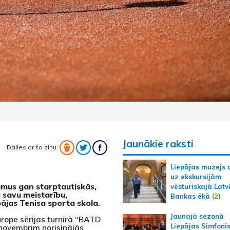
Jaunākie raksti
Dalies ar šo ziņu:
Liepājas muzejs 
uz ekskursijām
kumus gan starptautiskās,
vēsturiskajā Latv
 savu meistarību,
Bankas ēkā
(2)
pājas Tenisa sporta skola.
Jaunajā sezonā
urope sērijas turnīrā “BATD
Liepājas Simfoni
 novembrim norisinājās