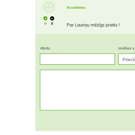
Kronšteins
0
0
Par Lauriņu milzīgs prieks !
Vārds:
Izvēlies s