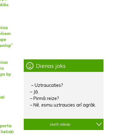
ēlēs
nisa
ešiem
ope
unlop”
nisa
Dienas joks
is
ps by
– Uztraucaties?
– Jā.
nai
– Pirmā reize?
– Nē, esmu uztraucies arī agrāk.
skatīt nākošo
sporta
lieliski