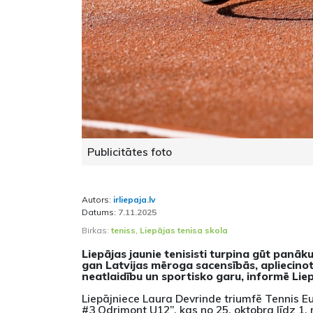
Publicitātes foto
Autors:
irliepaja.lv
Datums:
7.11.2025
Birkas:
teniss
,
Liepājas tenisa skola
Liepājas jaunie tenisisti turpina gūt panā
gan Latvijas mēroga sacensībās, apliecinot
neatlaidību un sportisko garu, informē Lie
Liepājniece Laura Devrinde triumfē Tennis E
#3 Odrimont U12”, kas no 25. oktobra līdz 1.