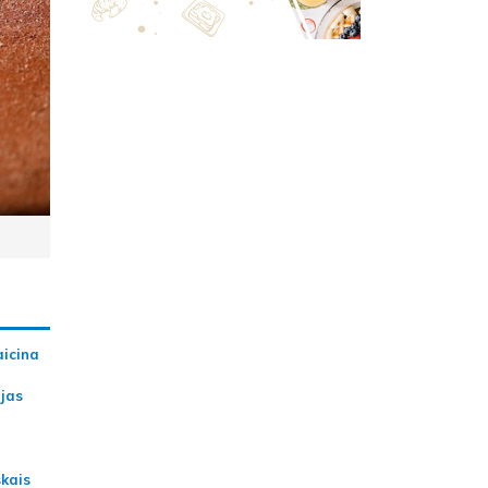
aicina
ijas
skais