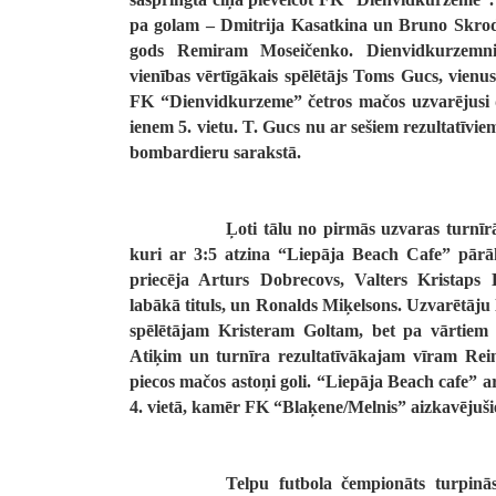
pa golam – Dmitrija Kasatkina un Bruno Skro
gods Remiram Moseičenko. Dienvidkurzemni
vienības vērtīgākais spēlētājs Toms Gucs, vienu
FK “Dienvidkurzeme” četros mačos uzvarējusi 
ienem 5. vietu. T. Gucs nu ar sešiem rezultatīviem
bombardieru sarakstā.
Ļoti tālu no pirmās uzvaras turnī
kuri ar 3:5 atzina “Liepāja Beach Cafe” pā
priecēja Arturs Dobrecovs, Valters Kristap
labākā tituls, un Ronalds Miķelsons. Uzvarētāju
spēlētājam Kristeram Goltam, bet pa vārtie
Atiķim un turnīra rezultatīvākajam vīram Re
piecos mačos astoņi goli. “Liepāja Beach cafe” 
4. vietā, kamēr FK “Blaķene/Melnis” aizkavējušie
Telpu futbola čempionāts turpinās