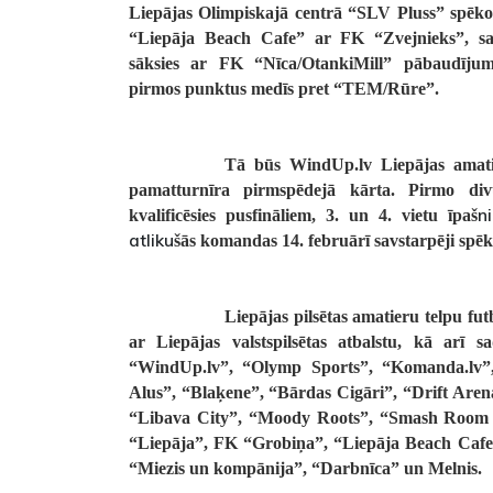
Liepājas Olimpiskajā centrā “SLV Pluss” spēk
“Liepāja Beach Cafe” ar FK “Zvejnieks”, sa
sāksies ar FK “Nīca/OtankiMill” pābaudīju
pirmos punktus medīs pret “TEM/Rūre”.
Tā būs WindUp.lv Liepājas amati
pamatturnīra pirmspēdejā kārta. Pirmo divu
n
kvalificēsies pusfināliem, 3. un 4. vietu īpaš
atliku
šās komandas 14. februārī savstarpēji spēko
Liepājas pilsētas amatieru telpu fut
ar Liepājas valstspilsētas atbalstu, kā arī s
“WindUp.lv”, “Olymp Sports”, “Komanda.lv”
Alus”, “Blaķene”, “Bārdas Cigāri”, “Drift Are
“Libava City”, “Moody Roots”, “Smash Room Li
“Liepāja”, FK “Grobiņa”, “Liepāja Beach Cafe
“Miezis un kompānija”, “Darbnīca” un Melnis.