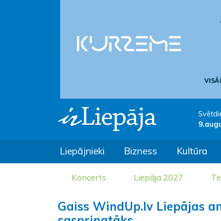
Svētdi
9.aug
Liepājnieki
Bizness
Kultūra
Koncerts
Liepāja 2027
Te
Gaiss WindUp.lv Liepājas am
saspringtāks