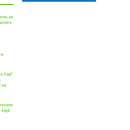
ērnu un
turnīrs
rs
es Cup"
s
s no
brecova
 šajā