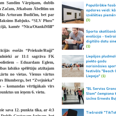
jam Sandim Vārpiņam, dublis
Populārākie fas
m Začam, Jēkabam Ābelītim un
apdares veidi: kā
dās Arturam Budičim, bet par
izvēlēties piemēr
(3)
s Maksims Babjuks. “SLV Pluss”
īcijā, kamēr “Nīca/OtankiMill”
Sporta skatīšanā
evolūcija - tiešra
digitālo datu sin
(1)
cijās esošās “Priekule/Ruģi”
ekulnieki ar 11:1 sagrāva FK
Liepājas pludmal
piekto gadu
tbolistiem – Eduardam Eglem,
norisināsies spor
bas labāko spēlētāju atzītajam
festivāls "Beach
rtu no vietas. Vienus vārtus
Liepaja"
(1)
ūrs Blumbergs, bet “Zvejnieka”
cs – komandas vērtīgākais vīrs
"BL Serviss Gran
punktus un ieņem 6. vietu.
Slam" čempiona t
izcīna Ernests Bu
ie sava 12. punkta tika, ar 4:3
Tiešraidē "TikTo
. Dublis Gustavam Aniņam, bet