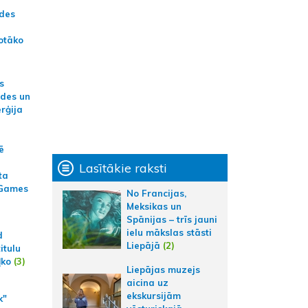
ādes
otāko
s
ides un
erģija
ē
Lasītākie raksti
ta
 Games
No Francijas,
Meksikas un
Spānijas – trīs jauni
ielu mākslas stāsti
d
Liepājā
(2)
itulu
ļko
(3)
Liepājas muzejs
aicina uz
ekskursijām
k"