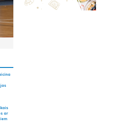
aicina
ijas
skais
es ar
jiem