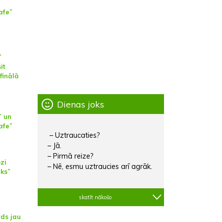
afe”
”
it
 finālā
Dienas joks
” un
afe”
– Uztraucaties?
– Jā.
– Pirmā reize?
ozi
– Nē, esmu uztraucies arī agrāk.
eks”
skatīt nākošo
ds jau