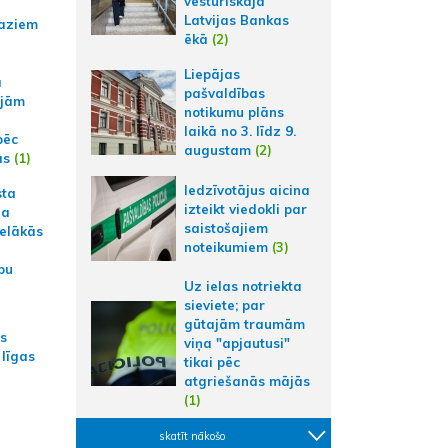
vēsturiskajā
Latvijas Bankas
aziem
ēkā
(2)
Liepājas
a
pašvaldības
ajām
notikumu plāns
laikā no 3. līdz 9.
pēc
augustam
(2)
ās
(1)
Iedzīvotājus aicina
sta
izteikt viedokli par
na
saistošajiem
ielākās
noteikumiem
(3)
bu
Uz ielas notriekta
sieviete; par
gūtajām traumām
as
viņa "apjautusi"
 līgas
tikai pēc
atgriešanās mājās
(1)
skatīt nākošo