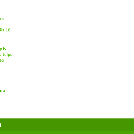
as
ēs 10
.lv
u telpu
ta
ina
i