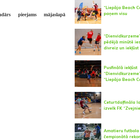
“Liepāja Beach C
paņem visu
endārs pieejams mājaslapā
“Dienvidkurzeme
pēdējā minūtē ies
divreiz un iekļūst
Pusfinālā iekļūst
“Dienvidkurzeme
“Liepāja Beach C
Ceturtdaļfināla l
izvelk FK “Zvejni
Amatieru futbola
čempionātā rekor