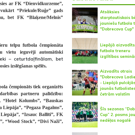
osies ar FK “Dienvidkurzeme”,
vukārt “Priekule/Ruģe” gads
Atsāksies
mu, bet FK “Blaķene/Melnis”
starptautiskais b
jauniešu futbola 
"Dobrecova Cup"
eru telpu futbola čempionāta
Liepājā aizvadīts
futbola treneru
 vietu ieguvēji automātiski
izglītības seminā
ieki – ceturtdaļfinālam, bet
sies izslēgšanas spēlēs.
Aizvadīts otrais
"Dobrecova Ladi
- Liepājā pulcējā
bola čempionāts tiek organizēts
jaunās futboliste
adarbības partneru palīdzību:
četrām valstīm
, “Hotel Kolumbs”, “Bauskas
na Liepāja”, “Pegaza Pagalms”,
Šīs sezonas “Do
epāja”, “Izsauc Ballīti”, FK
Cup” 2. posms jau
nedēļas nogalē
”, “Wood Stock”, “Divi Naži”,