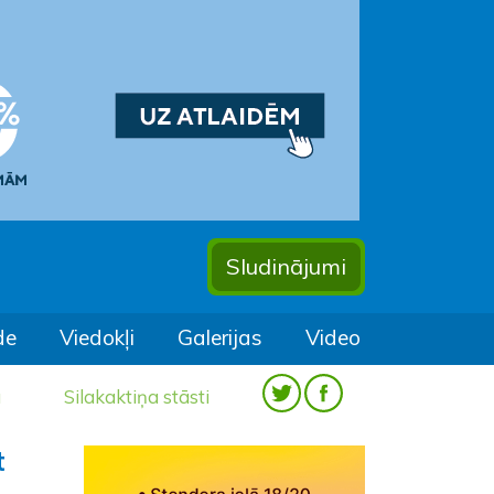
Sludinājumi
de
Viedokļi
Galerijas
Video
a
Silakaktiņa stāsti
t