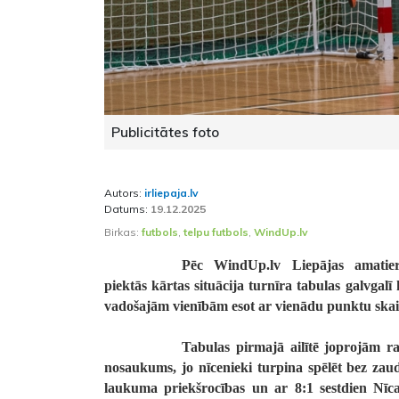
Publicitātes foto
Autors:
irliepaja.lv
Datums:
19.12.2025
Birkas:
futbols
,
telpu futbols
,
WindUp.lv
Pēc WindUp.lv Liepājas amatier
piektās kārtas situācija turnīra tabulas galvgalī
vadošajām vienībām esot ar vienādu punktu skai
Tabulas pirmajā ailītē joprojām 
nosaukums, jo nīcenieki turpina spēlēt bez za
laukuma priekšrocības un ar 8:1 sestdien Nīc