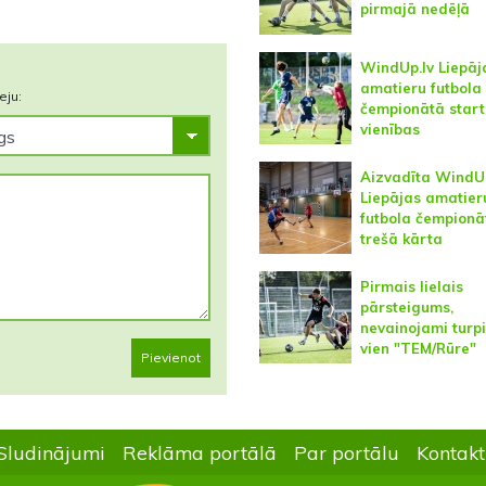
pirmajā nedēļā
WindUp.lv Liepāj
amatieru futbola
eju:
čempionātā start
vienības
Aizvadīta WindUp
Liepājas amatier
futbola čempionā
trešā kārta
Pirmais lielais
pārsteigums,
nevainojami turp
vien "TEM/Rūre"
Pievienot
Sludinājumi
Reklāma portālā
Par portālu
Kontakt