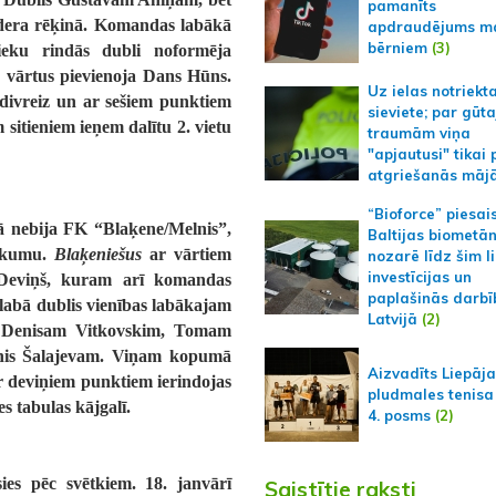
pamanīts
dera rēķinā. Komandas labākā
apdraudējums m
bērniem
(3)
eku rindās dubli noformēja
s vārtus pievienoja Dans Hūns.
Uz ielas notriekt
divreiz un ar sešiem punktiem
sieviete; par gūt
 sitieniem ieņem dalītu 2. vietu
traumām viņa
"apjautusi" tikai 
atgriešanās māj
“Bioforce” piesai
rā nebija FK “Blaķene/Melnis”,
Baltijas biometā
rākumu.
Blaķeniešus
ar vārtiem
nozarē līdz šim l
investīcijas un
s Deviņš, kuram arī komandas
paplašinās darbī
 labā dublis vienības labākajam
Latvijā
(2)
m Denisam Vitkovskim, Tomam
inis Šalajevam. Viņam kopumā
Aizvadīts Liepāj
ar deviņiem punktiem ierindojas
pludmales tenisa
s tabulas kājgalī.
4. posms
(2)
ies pēc svētkiem. 18. janvārī
Saistītie raksti