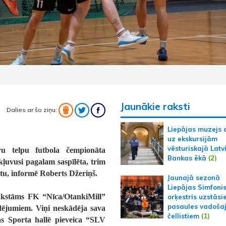
Jaunākie raksti
Dalies ar šo ziņu:
Liepājas muzejs 
uz ekskursijām
vēsturiskajā Latv
u telpu futbola čempionāta
Bankas ēkā
(2)
 kļuvusi pagalam saspīlēta, trim
tu, informē Roberts Džeriņš.
Jaunajā sezonā
Liepājas Simfoni
rakstāms FK “Nīca/OtankiMill”
orķestris uzstāsi
pasaules vadoša
udējumiem. Viņi neskādēja sava
čellistiem
(1)
as Sporta hallē pieveica “SLV