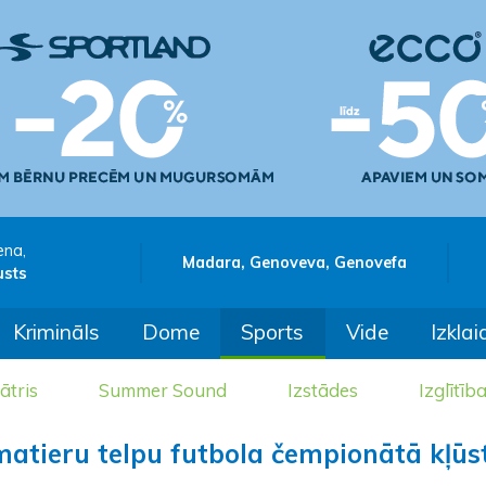
ena,
Madara, Genoveva, Genovefa
usts
Krimināls
Dome
Sports
Vide
Izklai
ātris
Summer Sound
Izstādes
Izglītīb
atieru telpu futbola čempionātā kļūs