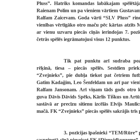
Pluss”. Hatriks komandas labākajam spēlētā
Raienam Polim un pa vieniem vārtiem Gustava
Ralfam Zaicevam. Goda vārti “SLV Pluss” rin
vienības vērtīgāko otro maču pēc kārtas atzīt
ar vienu uzvaru piecās cīņās ierindojas 7. poz
četrās spēlēs iegrāmatojusi visus 12 punktus.
Tik pat punktu arī sudraba pozī
rēķinā, tiesa – piecās spēlēs. Sestdien pri
“Zvejnieks”, pie dubļa tiekot pat četriem fu
Gatim Kadaģim, Leo Šenfeldam un arī par vienī
Ralfam Jansonam. Arī viņam tāds gods otro kā
guva Dāvis Dāvids Spēks, Kārlis Tiškus un Art
sastāvā ar precīzu sitienu izcēlās Elvijs Mauli
mačā. FK “Zvejnieks” piecās spēlēs sakrājis trīs 
3. pozīcijas īpašnieki “TEM/Rūre” p
saspringtā cīņā pieveicot FK “Dienvidkurzeme”