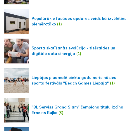
Populārākie fasādes apdares veidi: kā izvēlēties
piemērotāko
(1)
Sporta skatīšanās evolūcija - tiešraides un
digitālo datu sinerģija
(1)
Liepājas pludmalē piekto gadu norisināsies
sporta festivāls "Beach Games Liepaja"
(1)
"BL Serviss Grand Slam" čempiona titulu izcīna
Ernests Buļko
(3)