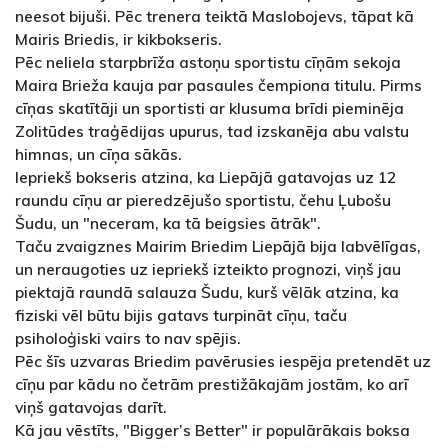
neesot bijuši. Pēc trenera teiktā Maslobojevs, tāpat kā
Mairis Briedis, ir kikbokseris.
Pēc neliela starpbrīža astoņu sportistu cīņām sekoja
Maira Brieža kauja par pasaules čempiona titulu. Pirms
cīņas skatītāji un sportisti ar klusuma brīdi pieminēja
Zolitūdes traģēdijas upurus, tad izskanēja abu valstu
himnas, un cīņa sākās.
Iepriekš bokseris atzina, ka Liepājā gatavojas uz 12
raundu cīņu ar pieredzējušo sportistu, čehu Ļubošu
Šudu, un "neceram, ka tā beigsies ātrāk".
Taču zvaigznes Mairim Briedim Liepājā bija labvēlīgas,
un neraugoties uz iepriekš izteikto prognozi, viņš jau
piektajā raundā salauza Šudu, kurš vēlāk atzina, ka
fiziski vēl būtu bijis gatavs turpināt cīņu, taču
psiholoģiski vairs to nav spējis.
Pēc šīs uzvaras Briedim pavērusies iespēja pretendēt uz
cīņu par kādu no četrām prestižākajām jostām, ko arī
viņš gatavojas darīt.
Kā jau vēstīts, "Bigger’s Better" ir populārākais boksa