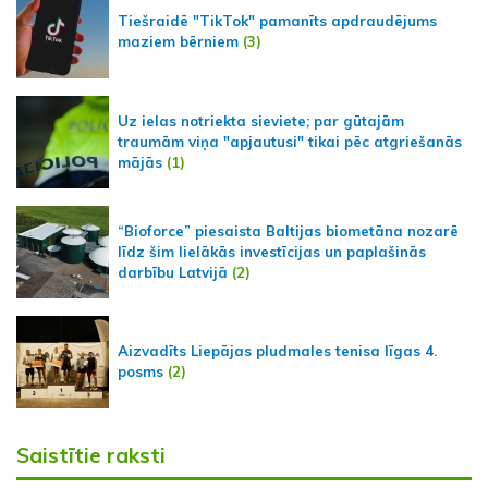
Tiešraidē "TikTok" pamanīts apdraudējums
maziem bērniem
(3)
Uz ielas notriekta sieviete; par gūtajām
traumām viņa "apjautusi" tikai pēc atgriešanās
mājās
(1)
“Bioforce” piesaista Baltijas biometāna nozarē
līdz šim lielākās investīcijas un paplašinās
darbību Latvijā
(2)
Aizvadīts Liepājas pludmales tenisa līgas 4.
posms
(2)
Saistītie raksti