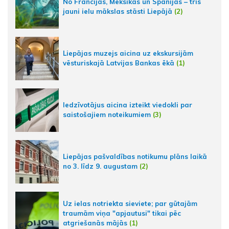
No Francijas, Meksikas un Spānijas – trīs
jauni ielu mākslas stāsti Liepājā
(2)
Liepājas muzejs aicina uz ekskursijām
vēsturiskajā Latvijas Bankas ēkā
(1)
Iedzīvotājus aicina izteikt viedokli par
saistošajiem noteikumiem
(3)
Liepājas pašvaldības notikumu plāns laikā
no 3. līdz 9. augustam
(2)
Uz ielas notriekta sieviete; par gūtajām
traumām viņa "apjautusi" tikai pēc
atgriešanās mājās
(1)