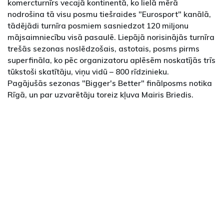
komercturnīrs vecajā kontinentā, ko lielā mērā
nodrošina tā visu posmu tiešraides "Eurosport" kanālā,
tādējādi turnīra posmiem sasniedzot 120 miljonu
mājsaimniecību visā pasaulē. Liepājā norisinājās turnīra
trešās sezonas noslēdzošais, astotais, posms pirms
superfināla, ko pēc organizatoru aplēsēm noskatījās trīs
tūkstoši skatītāju, viņu vidū – 800 rīdzinieku.
Pagājušās sezonas "Bigger's Better" finālposms notika
Rīgā, un par uzvarētāju toreiz kļuva Mairis Briedis.