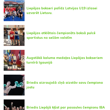
Liepājas bokseri palīdz Latvijas U19 izlasei
uzvarēt Lietuvu.
Liepājas atklātais čempionāts boksā pulcē
sportistus no sešām valstīm
Augstākā kaluma medaļas Liepājas bokseriem
turnīrā Igaunijā
Briedis aizraujošā cīņā aizstāv savu čempiona
jostu
Briedis Liepājā kļūst par pasaules čempionu IBA