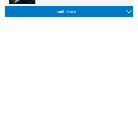
skatīt nākošo