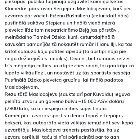
piekāpās, publika turpināja uzgavilēt kaimiņpilsētas
Klaipēdas pārstāvim Sergejam Maslobojevam, kurš pēc
uzvaras pār vācieti Eiženu Bušmilleru (ceturtdaļfināls)
pusfinālā sakāva Stepjenu un finālā vienā mierā
pieveica līdz tam nesatricināmo Beļģijas pārstāvi,
melnādaino Tambvi Džeko, kurš, ceturtdaļfinālā
savukārt pamanījās tā nokautēt rumāni Ilianu Ilji, ka tas
krītot salauza kāju potītes apvidū (to apstiprināja pie
ringa dežūrējošais mediķis). Dīvaini, bet rumānis reizes
trīs mēģināja celties un atgriezties ringā, lai gan kāja kā
lupata vilkās līdzi, un nostāvēt uz tās sportists nespēja.
Pusfinālā Džeko pieveica gruzīnu, lai finālā padotos
Maslobojevam.
Rezultātā Maslobojevs (saukts arī par Kuvaldu) ieguva
pelnīto uzvaru un galveno balvu –15 000 ASV dolāru
(7800 lati), kā arī iespēju cīnīties superfinālā.
Kamēr pēc uzvaras sportistu lenca topošie Liepājas
bokseri, kas autogrāfa vietā vēlējās iemūžināt sevi kopā
uzvarētāju, Maslobojeva treneris pastāstīja, ka uz
uzvaru cerējuši, taču pilnīgi pārliecināti par to gan