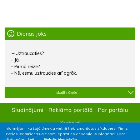
Dienas joks
– Uztraucaties?
– Jā.
– Pirmā reize?
– Nē, esmu uztraucies arī agrāk.
skatīt nākošo
Sludinājumi
Reklāma portālā
Par portālu
Kontakti
Informējam, ka šajā tīmekļa vietnē tiek izmantotas sīkdatnes. Pirms
izvēles izdarīšanas aicinām iepazīties ar papildus informāciju par
sīkdatnēm –
šeit.
Piekrītu
Nepiekrītu