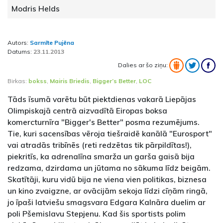
Modris Helds
Autors:
Sarmīte Pujēna
Datums:
23.11.2013
Dalies ar šo ziņu:
Birkas:
bokss
,
Mairis Briedis
,
Bigger’s Better
,
LOC
Tāds īsumā varētu būt piektdienas vakarā Liepājas
Olimpiskajā centrā aizvadītā Eiropas boksa
komercturnīra "Bigger's Better" posma rezumējums.
Tie, kuri sacensības vēroja tiešraidē kanālā "Eurosport"
vai atradās tribīnēs (reti redzētas tik pārpildītas!),
piekritīs, ka adrenalīna smarža un garša gaisā bija
redzama, dzirdama un jūtama no sākuma līdz beigām.
Skatītāji, kuru vidū bija ne viena vien politikas, biznesa
un kino zvaigzne, ar ovācijām sekoja līdzi cīņām ringā,
jo īpaši latviešu smagsvara Edgara Kalnāra duelim ar
poli Pšemislavu Stepjenu. Kad šis sportists polim