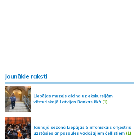
Jaunākie raksti
Liepājas muzejs aicina uz ekskursijām
vēsturiskajā Latvijas Bankas ēkā
(1)
Jaunajā sezonā Liepājas Simfoniskais orķestris
uzstāsies ar pasaules vadošajiem čellistiem
(1)