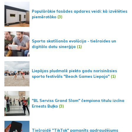
Populārākie fasādes apdares veidi: kā izvēlēties
piemērotāko
(3)
Sporta skatīšanās evolūcija - tiešraides un
digitālo datu sinerģija
(1)
Liepājas pludmalē piekto gadu norisināsies
sporta festivāls "Beach Games Liepaja"
(1)
"BL Serviss Grand Slam" čempiona titulu izcīna
Ernests Buļko
(3)
Tiešraidē "TikTok" pamanīts apdraudējums