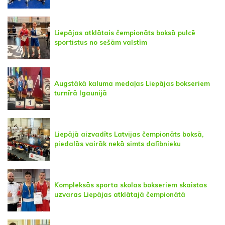
Liepājas atklātais čempionāts boksā pulcē
sportistus no sešām valstīm
Augstākā kaluma medaļas Liepājas bokseriem
turnīrā Igaunijā
Liepājā aizvadīts Latvijas čempionāts boksā,
piedalās vairāk nekā simts dalībnieku
Kompleksās sporta skolas bokseriem skaistas
uzvaras Liepājas atklātajā čempionātā