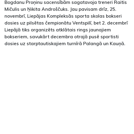
Bogdanu Proņinu sacensībām sagatavoja treneri Raitis
Mičulis un Ņikita Androščuks. Jau pavisam drīz, 25.
novembrī, Liepājas Kompleksās sporta skolas bokseri
dosies uz pilsētas čempionātu Ventspilī, bet 2. decembrī
Liepājā tiks organizēts atklātais rings jaunajiem
bokseriem, savukārt decembra otrajā pusē sportisti
dosies uz starptautiskajiem turnīrā Palangā un Kauņā.