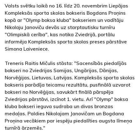
Valsts svētku laikā no 16. līdz 20. novembrim Liepājas
Kompleksās sporta skolas bokseris Bogdans Proņins
kopā ar "Olymp boksa kluba" bokseriem un vadītāju
Nikolaju Janoviču devās uz starptautisku turnīru
"Olimpiskā cerība", kas notika Zviedrijā, portālu
informēja Kompleksās sporta skolas preses pārstāve
Simona Laiveniece.
Treneris Raitis Mičulis stāsta: "Sacensībās piedalījās
bokseri no Zviedrijas Somijas, Ungārijas, Dānijas,
Norvēģijas, Lietuvas, Latvijas. Kompleksās sporta skolas
bokseris parādīja teicamu rezultātu, pusfinālā uzvarot
bokseri no Norvēģijas, savukārt finālā pārspēja
Zviedrijas pārstāvi, izcīnot 1. vietu. Arī "Olymp" boksa
kluba bokseri ieguva sudraba un divas bronzas
medaļas. Paldies Nikolajam Janovičam un Bogdana
Proņina vecākiem par iespēju piedalīties augsta līmeņa
turnīrā ārzemēs."