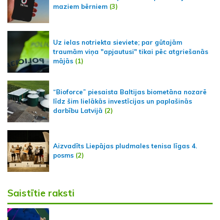
maziem bērniem
(3)
Uz ielas notriekta sieviete; par gūtajām
traumām viņa "apjautusi" tikai pēc atgriešanās
mājās
(1)
“Bioforce” piesaista Baltijas biometāna nozarē
līdz šim lielākās investīcijas un paplašinās
darbību Latvijā
(2)
Aizvadīts Liepājas pludmales tenisa līgas 4.
posms
(2)
Saistītie raksti