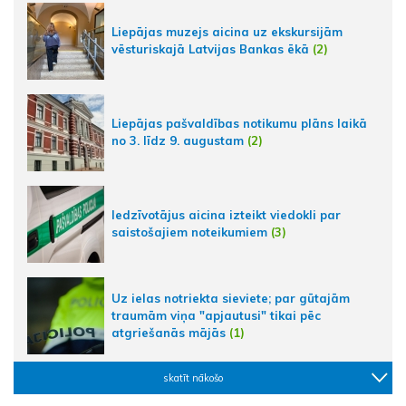
Liepājas muzejs aicina uz ekskursijām
vēsturiskajā Latvijas Bankas ēkā
(2)
Liepājas pašvaldības notikumu plāns laikā
no 3. līdz 9. augustam
(2)
Iedzīvotājus aicina izteikt viedokli par
saistošajiem noteikumiem
(3)
Uz ielas notriekta sieviete; par gūtajām
traumām viņa "apjautusi" tikai pēc
atgriešanās mājās
(1)
skatīt nākošo