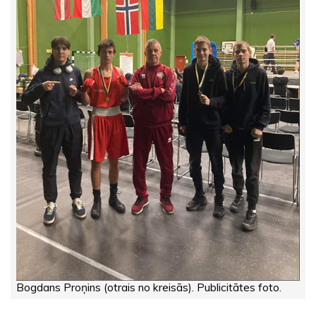
Bogdans Proņins (otrais no kreisās). Publicitātes foto.