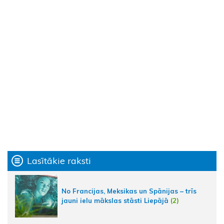
Lasītākie raksti
No Francijas, Meksikas un Spānijas – trīs
jauni ielu mākslas stāsti Liepājā
(2)