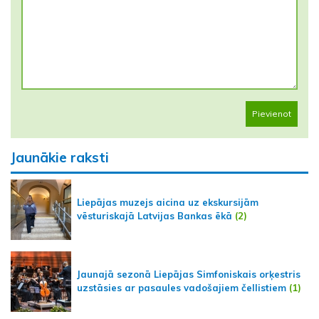
Pievienot
Jaunākie raksti
Liepājas muzejs aicina uz ekskursijām
vēsturiskajā Latvijas Bankas ēkā
(2)
Jaunajā sezonā Liepājas Simfoniskais orķestris
uzstāsies ar pasaules vadošajiem čellistiem
(1)