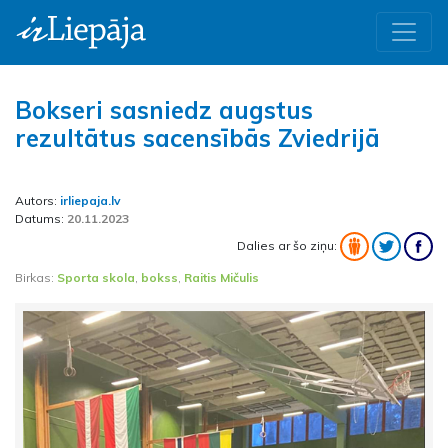
Bokseri sasniedz augstus
rezultātus sacensībās Zviedrijā
Autors:
irliepaja.lv
Datums:
20.11.2023
Dalies ar šo ziņu:
Birkas:
Sporta skola
,
bokss
,
Raitis Mičulis