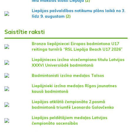
ielu mākslas stāsti Liepājā
(2)
Liepājas pašvaldības notikumu plāns laikā no 3.
līdz 9. augustam
(2)
Saistītie raksti
Bronza liepājniecei Eiropas badmintona U17
reitinga turnīrā “RSL Liepāja Beach U17 2026”
Liepājnieces izcīna vicečempiona titulu Latvijas
XXXVI Universiādē badmintonā
Badmintonisti izcīna medaļas Talsos
Liepājnieki izcīna medaļas Rīgas jaunatnes
kausā badmintonā
Liepājas atklātā čempionāta 2.posmā
badmintonā triumfē Leonardo Golovčenko
Liepājas peldētājiem medaļas Latvijas
čempionāta sacensībās