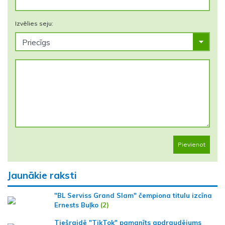
Izvēlies seju:
Pievienot
Jaunākie raksti
"BL Serviss Grand Slam" čempiona titulu izcīna
Ernests Buļko
(2)
Tiešraidē "TikTok" pamanīts apdraudējums