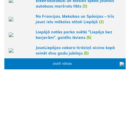
elektroautobusi un stāsies spēkā jaunais
autobusu maršrutu tīkls
(3)
No Francijas, Meksikas un Spānijas – trīs
jauni ielu mākslas stāsti Liepājā
(2)
Liepājā notiks parka svētki "Liepāja bez
barjerām", gaidīts ikviens
(5)
JaunLiepājas vakara tirdziņš aicina kopā
svinēt divu gadu jubileju
(5)
skatīt nākošo