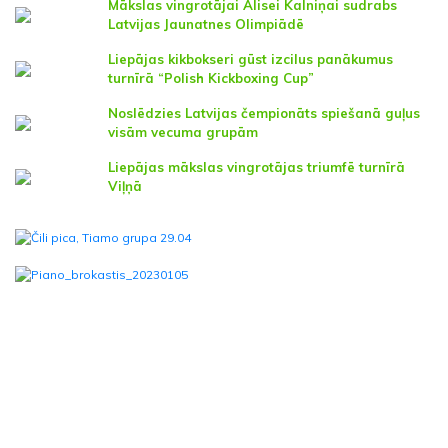
Mākslas vingrotājai Alisei Kalniņai sudrabs
Latvijas Jaunatnes Olimpiādē
Liepājas kikbokseri gūst izcilus panākumus
turnīrā “Polish Kickboxing Cup”
Noslēdzies Latvijas čempionāts spiešanā guļus
visām vecuma grupām
Liepājas mākslas vingrotājas triumfē turnīrā
Viļņā