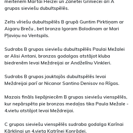
meitenēm Martai Heizei un Žanetei Griniecei arī A
grupas sieviešu dubultspēlēs.
Zelts vīriešu dubultspēlēs B grupā Guntim Pirktiņam ar
Aigaru Breču , bet bronza Igoram Bolodinam ar Mari
Pļaviņu no Ventspils.
Sudrabs B grupas sieviešu dubultspēlēs Paulai Mežalei
ar Alisi Antani, bronzas godalgas atstājot kluba
biedrenēm Ievai Meždreijai ar Andželīnu Vinkleri.
Sudrabs B grupas jauktajās dubultspēlēs Ievai
Meždreijai parī ar Nicanor Santino Denisov no Rīgas.
Mazais fināls liepājniecēm B grupas sieviešu vienspēlēs,
kur nepārspēta pie bronzas medaļas tika Paula Mežale -
4.vietu atstājot Ievai Meždreijai.
C grupas sieviešu vienspēlēs sudraba godalga Karīnai
Kārkliņai un 4.vieta Katrīnei Konrādei.