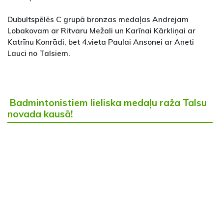
Dubultspēlēs C grupā bronzas medaļas Andrejam
Lobakovam ar Ritvaru Mežali un Karīnai Kārkliņai ar
Katrīnu Konrādi, bet 4.vieta Paulai Ansonei ar Aneti
Lauci no Talsiem.
Badmintonistiem lieliska medaļu raža Talsu
novada kausā!