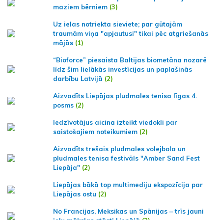
maziem bērniem
(3)
Uz ielas notriekta sieviete; par gūtajām
traumām viņa "apjautusi" tikai pēc atgriešanās
mājās
(1)
“Bioforce” piesaista Baltijas biometāna nozarē
līdz šim lielākās investīcijas un paplašinās
darbību Latvijā
(2)
Aizvadīts Liepājas pludmales tenisa līgas 4.
posms
(2)
Iedzīvotājus aicina izteikt viedokli par
saistošajiem noteikumiem
(2)
Aizvadīts trešais pludmales volejbola un
pludmales tenisa festivāls "Amber Sand Fest
Liepāja"
(2)
Liepājas bākā top multimediju ekspozīcija par
Liepājas ostu
(2)
No Francijas, Meksikas un Spānijas – trīs jauni