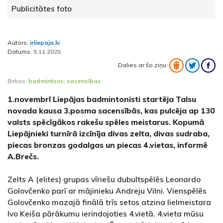
Publicitātes foto
Autors:
irliepaja.lv
Datums:
5.11.2025
Dalies ar šo ziņu:
Birkas:
badmintons
,
sacensības
1.novembrī Liepājas badmintonisti startēja Talsu
novada kausa 3.posma sacensībās, kas pulcēja ap 130
valsts spēcīgākos rakešu spēles meistarus. Kopumā
Liepājnieki turnīrā izcīnīja divas zelta, divas sudraba,
piecas bronzas godalgas un piecas 4.vietas, informē
A.Brečs.
Zelts A (elites) grupas vīriešu dubultspēlēs Leonardo
Golovčenko parī ar mājinieku Andreju Vilni. Vienspēlēs
Golovčenko mazajā finālā trīs setos atzina lielmeistara
Ivo Keiša pārākumu ierindojoties 4.vietā. 4.vieta mūsu