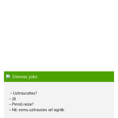
Dienas joks
– Uztraucaties?
– Jā.
– Pirmā reize?
– Nē, esmu uztraucies arī agrāk.