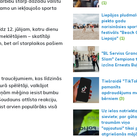
darbību starp dažādu valstu
(1)
ejamo un iekļaujošo sporta
Liepājas pludmal
piekto gadu
norisināsies spor
dz 12. jūlijam, katru dienu
festivāls "Beach
meklētājiem – skatītāji
Liepaja"
(1)
m, bet arī starplaikos pašiem
"BL Serviss Gran
Slam" čempiona t
izcīna Ernests Bu
 traucējumiem, kas līdzinās
Tiešraidē "TikTo
rā spēlētāji, valkājot
pamanīts
tiņām mēģina iesist bumbu
apdraudējums m
bērniem
(3)
Šoudauns attīsta reakciju,
ļūst arvien populārāks visā
Uz ielas notriekt
sieviete; par gūt
traumām viņa
"apjautusi" tikai 
atgriešanās māj