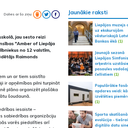
Jaunākie raksti
Dalies ar šo ziņu:
Liepājas muzejs 
uz ekskursijām
vēsturiskajā Latv
sskolā, jau sesto reizi
Bankas ēkā
(1)
nsības "Amber of Liepāja
ībniekus no 12 valstīm,
Jaunajā sezonā
sēdētājs Raimonds
Liepājas Simfoni
orķestris uzstāsi
pasaules vadoša
čellistiem
(1)
em un ar tiem saistīto
 ir apņēmības pilni turpināt
Populārākie fas
otnē plāno organizēt plašāka
apdares veidi: kā
nātu šoudaunā.
izvēlēties piemēr
(1)
edrības iesaiste –
Sporta skatīšanā
ās sabiedrības organizāciju
evolūcija - tiešra
s varēs piedalīties arī
digitālo datu sin