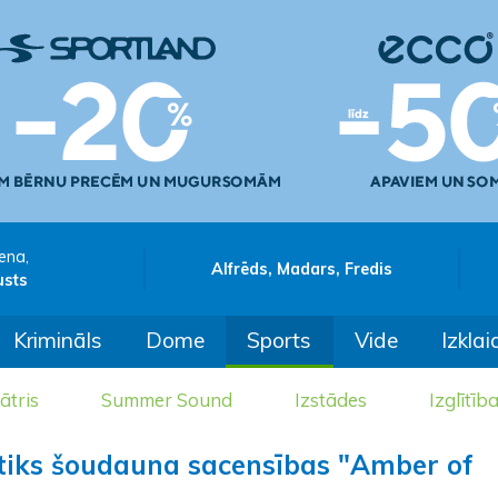
ena,
Alfrēds, Madars, Fredis
usts
Krimināls
Dome
Sports
Vide
Izklai
ātris
Summer Sound
Izstādes
Izglītīb
otiks šoudauna sacensības "Amber of