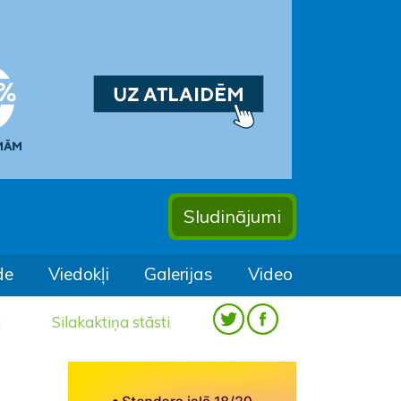
Sludinājumi
de
Viedokļi
Galerijas
Video
a
Silakaktiņa stāsti