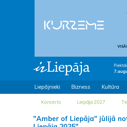
Piektdi
7.aug
Liepājnieki
Bizness
Kultūra
Koncerts
Liepāja 2027
Te
"Amber of Liepāja" jūlijā n
Liepāja 2025"