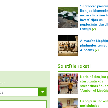
“Bioforce” piesai
Baltijas biometā
nozarē līdz šim l
investīcijas un
paplašinās darbī
Latvijā
(2)
Aizvadīts Liepāj
pludmales tenisa
4. posms
(2)
Saistītie raksti
Norisināsies jau 
starptautiskās
eju:
sacensības šoud
"Amber of Liepāj
Liepājā arī nāk
norisināsies