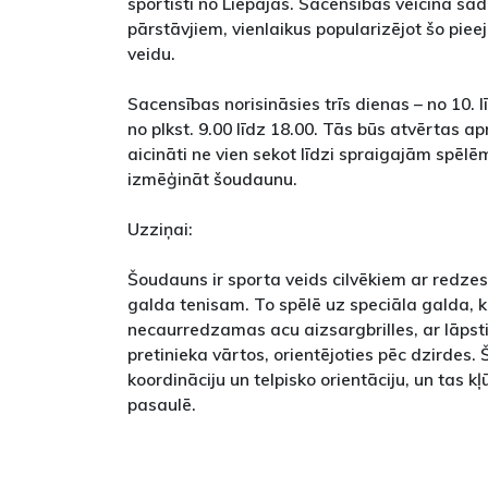
sportisti no Liepājas. Sacensības veicina sa
pārstāvjiem, vienlaikus popularizējot šo pie
veidu.
Sacensības norisināsies trīs dienas – no 10. lī
no plkst. 9.00 līdz 18.00. Tās būs atvērtas ap
aicināti ne vien sekot līdzi spraigajām spēlē
izmēģināt šoudaunu.
Uzziņai:
Šoudauns ir sporta veids cilvēkiem ar redzes
galda tenisam. To spēlē uz speciāla galda, ku
necaurredzamas acu aizsargbrilles, ar lāps
pretinieka vārtos, orientējoties pēc dzirdes. 
koordināciju un telpisko orientāciju, un tas k
pasaulē.