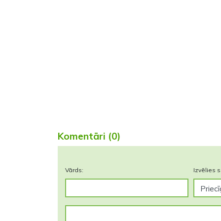
Komentāri (0)
Vārds:
Izvēlies s