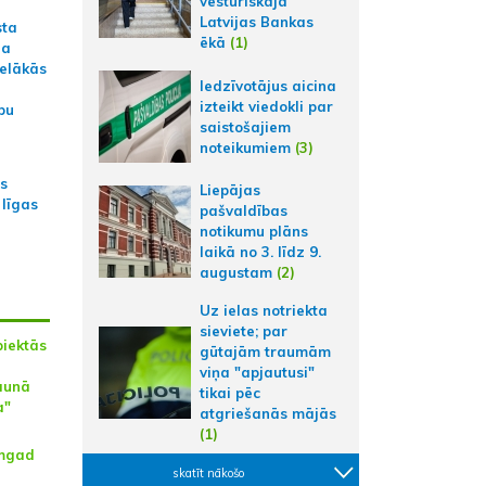
vēsturiskajā
Latvijas Bankas
sta
ēkā
(1)
na
ielākās
Iedzīvotājus aicina
izteikt viedokli par
bu
saistošajiem
noteikumiem
(3)
as
Liepājas
 līgas
pašvaldības
notikumu plāns
laikā no 3. līdz 9.
augustam
(2)
Uz ielas notriekta
sieviete; par
piektās
gūtajām traumām
viņa "apjautusi"
aunā
tikai pēc
a"
atgriešanās mājās
(1)
amgad
skatīt nākošo