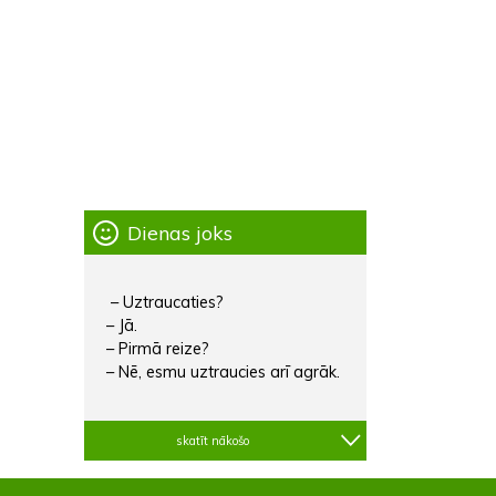
Dienas joks
– Uztraucaties?
– Jā.
– Pirmā reize?
– Nē, esmu uztraucies arī agrāk.
skatīt nākošo