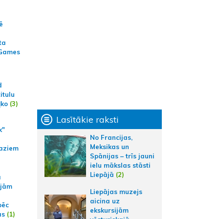
ē
ta
 Games
d
itulu
ļko
(3)
Lasītākie raksti
k"
No Francijas,
Meksikas un
aziem
Spānijas – trīs jauni
ielu mākslas stāsti
Liepājā
(2)
a
ajām
Liepājas muzejs
aicina uz
pēc
ekskursijām
ās
(1)