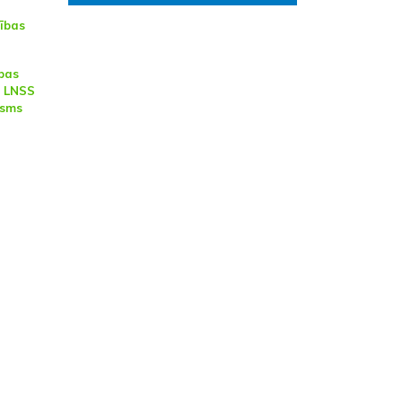
ības
bas
s LNSS
osms