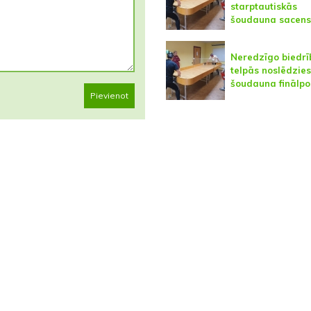
starptautiskās
šoudauna sacens
Neredzīgo biedrī
telpās noslēdzie
šoudauna finālp
Pievienot