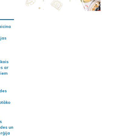
aicina
ijas
skais
es ar
jiem
ādes
otāko
s
ides un
erģija