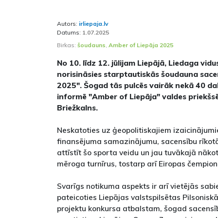
Autors:
irliepaja.lv
Datums:
1.07.2025
Birkas:
šoudauns
,
Amber of Liepāja 2025
No 10. līdz 12. jūlijam Liepājā, Liedaga vidu
norisināsies starptautiskās šoudauna sace
2025". Šogad tās pulcēs vairāk nekā 40 dal
informē "Amber of Liepāja" valdes priekš
Briežkalns.
Neskatoties uz ģeopolitiskajiem izaicinājumi
finansējuma samazinājumu, sacensību rīkotāji
attīstīt šo sporta veidu un jau tuvākajā nāk
mēroga turnīrus, tostarp arī Eiropas čempio
Svarīgs notikuma aspekts ir arī vietējās sabi
pateicoties Liepājas valstspilsētas Pilsonisk
projektu konkursa atbalstam, šogad sacensībā