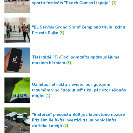
sporta festivāls "Beach Games Liepaja"
(1)
"BL Serviss Grand Slam" čempiona titulu izcīna
Ernests Buļko
(3)
Tiešraidē "TikTok" pamanīts apdraudējums
maziem bērniem
(3)
Uz ielas notriekta sieviete; par gūtajām
traumām viņa "apjautusi" tikai pēc atgriešanās
mājās
(1)
“Bioforce” piesaista Baltijas biometāna nozarē
līdz šim lielākās investīcijas un paplašinās
darbību Latvijā
(2)