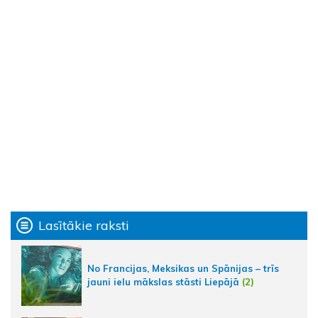
Lasītākie raksti
No Francijas, Meksikas un Spānijas – trīs
jauni ielu mākslas stāsti Liepājā
(2)