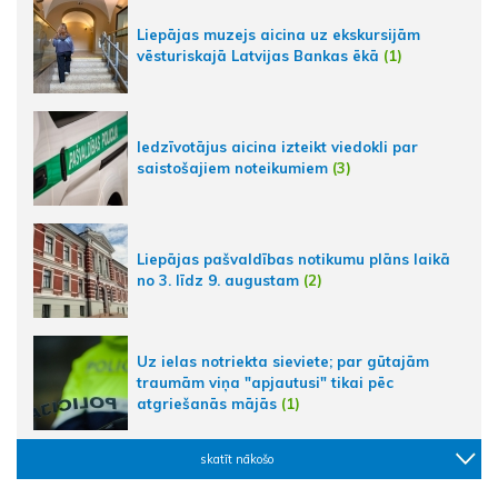
Liepājas muzejs aicina uz ekskursijām
vēsturiskajā Latvijas Bankas ēkā
(1)
Iedzīvotājus aicina izteikt viedokli par
saistošajiem noteikumiem
(3)
Liepājas pašvaldības notikumu plāns laikā
no 3. līdz 9. augustam
(2)
Uz ielas notriekta sieviete; par gūtajām
traumām viņa "apjautusi" tikai pēc
atgriešanās mājās
(1)
skatīt nākošo