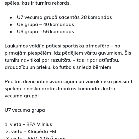
spēles, kas ir turnīra rekords.
• U7 vecuma grupā sacentās 28 komandas
• U8 grupā – 40 komandas
• U9 grupā – 56 komandas
Laukumos valdīja patiesi sportiska atmosfēra – no
pirmajām piespēlēm līdz pēdējiem vārtu guvumiem. Šis
turnīrs nav tikai par rezultātu – tas ir par attīstību,
draudzību un prieku, ko futbols sniedz bērniem.
Pēc trīs dienu intensīvām cīņām un vairāk nekā piecsimt
spēlēm ir noskaidrotas labākās komandas katrā
vecuma grupā:
U7 vecuma grupa
1. vieta – BFA Vilnius
2. vieta – Klaipėda FM
3. vieta – SFM-1 Mažeikiai