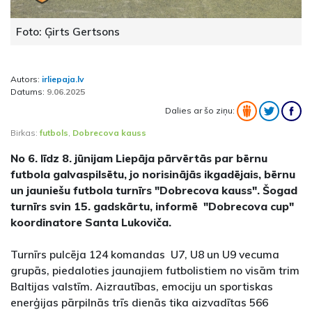
Foto: Ģirts Gertsons
Autors:
irliepaja.lv
Datums:
9.06.2025
Dalies ar šo ziņu:
Birkas:
futbols
,
Dobrecova kauss
No 6. līdz 8. jūnijam Liepāja pārvērtās par bērnu
futbola galvaspilsētu, jo norisinājās ikgadējais, bērnu
un jauniešu futbola turnīrs "Dobrecova kauss". Šogad
turnīrs svin 15. gadskārtu, informē "Dobrecova cup"
koordinatore Santa Lukoviča.
Turnīrs pulcēja 124 komandas U7, U8 un U9 vecuma
grupās, piedaloties jaunajiem futbolistiem no visām trim
Baltijas valstīm. Aizrautības, emociju un sportiskas
enerģijas pārpilnās trīs dienās tika aizvadītas 566