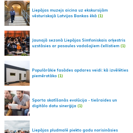
Liepājas muzejs aicina uz ekskursijām
vēsturiskajā Latvijas Bankas ēkā
(1)
Jaunajā sezonā Liepājas Simfoniskais orķestris
uzstāsies ar pasaules vadošajiem čellistiem
(1)
Populārākie fasādes apdares veidi: kā izvēlēties
piemērotāko
(1)
Sporta skatīšanās evolūcija - tiešraides un
digitālo datu sinerģija
(1)
Liepājas pludmalē piekto gadu norisināsies