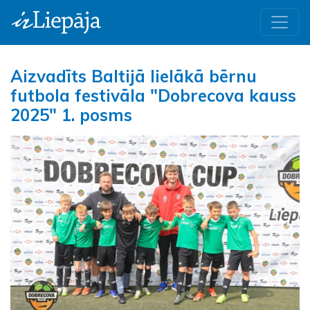
Aizvadīts Baltijā lielākā bērnu
futbola festivāla "Dobrecova kauss
2025" 1. posms