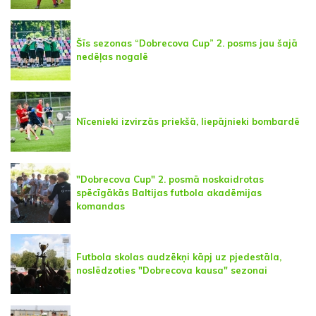
Šīs sezonas “Dobrecova Cup” 2. posms jau šajā
nedēļas nogalē
Nīcenieki izvirzās priekšā, liepājnieki bombardē
"Dobrecova Cup" 2. posmā noskaidrotas
spēcīgākās Baltijas futbola akadēmijas
komandas
Futbola skolas audzēkņi kāpj uz pjedestāla,
noslēdzoties "Dobrecova kausa" sezonai