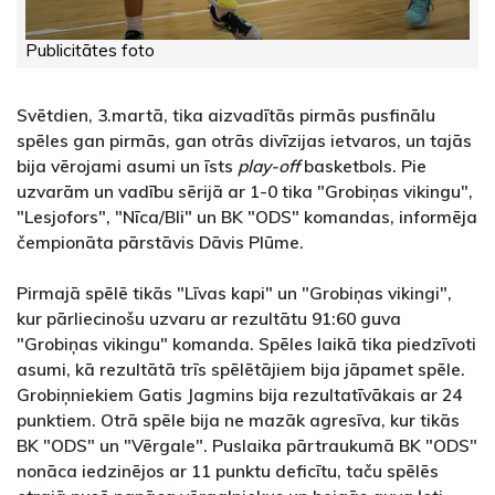
Publicitātes foto
Svētdien, 3.martā, tika aizvadītās pirmās pusfinālu
spēles gan pirmās, gan otrās divīzijas ietvaros, un tajās
bija vērojami asumi un īsts
play-off
basketbols. Pie
uzvarām un vadību sērijā ar 1-0 tika "Grobiņas vikingu",
"Lesjofors", "Nīca/Bli" un BK "ODS" komandas, informēja
čempionāta pārstāvis Dāvis Plūme.
Pirmajā spēlē tikās "Līvas kapi" un "Grobiņas vikingi",
kur pārliecinošu uzvaru ar rezultātu 91:60 guva
"Grobiņas vikingu" komanda. Spēles laikā tika piedzīvoti
asumi, kā rezultātā trīs spēlētājiem bija jāpamet spēle.
Grobiņniekiem Gatis Jagmins bija rezultatīvākais ar 24
punktiem. Otrā spēle bija ne mazāk agresīva, kur tikās
BK "ODS" un "Vērgale". Puslaika pārtraukumā BK "ODS"
nonāca iedzinējos ar 11 punktu deficītu, taču spēlēs