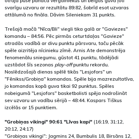
otrajā pusē panāca vērgalniekus un beigās guva ļoti
svarīgu uzvaru ar rezultātu 89:82, šobrīd esot uzvaras
attālumā no fināla. Dāvim Sileniekam 31 punkts.
Trešajā mačā "Nīca/Bli" viegli tika galā ar "Gaviezes"
komandu – 84:56. Pēc pirmās ceturtdaļas "Gavieze"
atradās vadībā ar divu punktu pārsvaru, taču pēcāk
spēle aizritēja nīcinieku zīmē. Arnis Ate demonstrēja
fenomenālu sniegumu, gūstot 41 punktu, tādējādi
uzstādot šīs sezonas
play-off
punktu rekordu.
Noslēdzošajā dienas spēlē tikās "Lesjofors" un
"Fēnikss/Grobiņa" komandas. Spēle bija mazrezultatīva,
jo komandas kopā guva tikai 92 punktus. Spēles
nobeigumā "Lesjofors" basketbolisti spēja nodrošināt
sev uzvaru un vadību sērijā – 48:44. Kaspars Tiškus
izcēlās ar 15 punktiem.
"Grobiņas vikingi" 90:61 "Līvas kapi"
(16:19, 31:12,
20:12, 24:17)
"Grobiņas vikingi": Jagmins 24, Bumbulis 18, Birsāns 12,