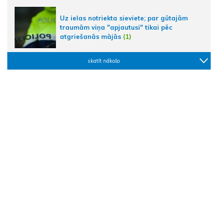
Uz ielas notriekta sieviete; par gūtajām
traumām viņa "apjautusi" tikai pēc
atgriešanās mājās
(1)
skatīt nākošo