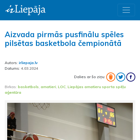
Aizvada pirmās pusfinālu spēles
pilsētas basketbola čempionātā
Autors:
irliepaja.lv
Datums:
4.03.2024
Dalies ar šo ziņu:
Birkas:
basketbols
,
amatieri
,
LOC
,
Liepājas amatieru sporta spēļu
aģentūra