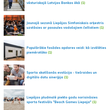
vēsturiskajā Latvijas Bankas ēkā
(1)
Jaunajā sezonā Liepājas Simfoniskais orķestris
uzstāsies ar pasaules vadošajiem čellistiem
(1)
Populārākie fasādes apdares veidi: kā izvēlēties
piemērotāko
(1)
Sporta skatīšanās evolūcija - tiešraides un
digitālo datu sinerģija
(1)
Liepājas pludmalē piekto gadu norisināsies
sporta festivāls "Beach Games Liepaja"
(1)