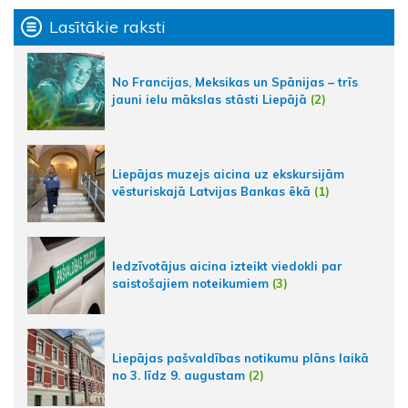
Lasītākie raksti
No Francijas, Meksikas un Spānijas – trīs
jauni ielu mākslas stāsti Liepājā
(2)
Liepājas muzejs aicina uz ekskursijām
vēsturiskajā Latvijas Bankas ēkā
(1)
Iedzīvotājus aicina izteikt viedokli par
saistošajiem noteikumiem
(3)
Liepājas pašvaldības notikumu plāns laikā
no 3. līdz 9. augustam
(2)