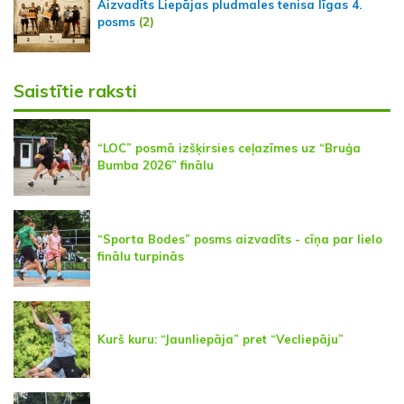
Aizvadīts Liepājas pludmales tenisa līgas 4.
posms
(2)
Saistītie raksti
“LOC” posmā izšķirsies ceļazīmes uz “Bruģa
Bumba 2026” finālu
“Sporta Bodes” posms aizvadīts - cīņa par lielo
finālu turpinās
Kurš kuru: “Jaunliepāja” pret “Vecliepāju”