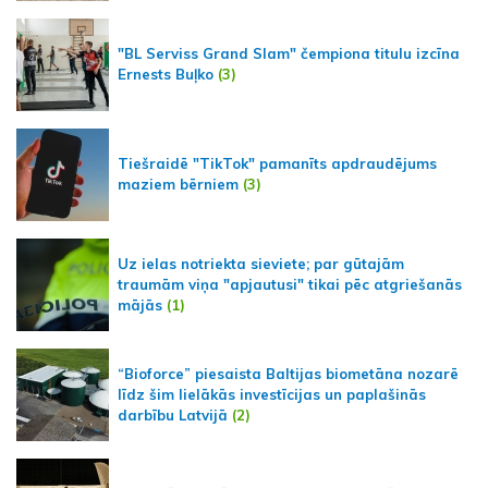
"BL Serviss Grand Slam" čempiona titulu izcīna
Ernests Buļko
(3)
Tiešraidē "TikTok" pamanīts apdraudējums
maziem bērniem
(3)
Uz ielas notriekta sieviete; par gūtajām
traumām viņa "apjautusi" tikai pēc atgriešanās
mājās
(1)
“Bioforce” piesaista Baltijas biometāna nozarē
līdz šim lielākās investīcijas un paplašinās
darbību Latvijā
(2)