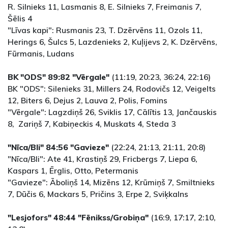
R. Silnieks 11, Lasmanis 8, E. Silnieks 7, Freimanis 7,
Šēlis 4
"Līvas kapi": Rusmanis 23, T. Dzērvēns 11, Ozols 11,
Herings 6, Šulcs 5, Lazdenieks 2, Kuļijevs 2, K. Dzērvēns,
Fūrmanis, Ludans
BK "ODS" 89:82 "Vērgale"
(11:19, 20:23, 36:24, 22:16)
BK "ODS": Silenieks 31, Millers 24, Rodovičs 12, Veigelts
12, Biters 6, Dejus 2, Lauva 2, Polis, Fomins
"Vērgale": Lagzdiņš 26, Sviklis 17, Cālītis 13, Jančauskis
8, Zariņš 7, Kabiņeckis 4, Muskats 4, Steda 3
"Nīca/Bli" 84:56 "Gavieze"
(22:24, 21:13, 21:11, 20:8)
"Nīca/Bli": Ate 41, Krastiņš 29, Fricbergs 7, Liepa 6,
Kaspars 1, Ērglis, Otto, Petermanis
"Gavieze": Āboliņš 14, Mizēns 12, Krūmiņš 7, Smiltnieks
7, Dūčis 6, Mackars 5, Pričins 3, Erpe 2, Sviķkalns
"Lesjofors" 48:44 "Fēnikss/Grobiņa"
(16:9, 17:17, 2:10,