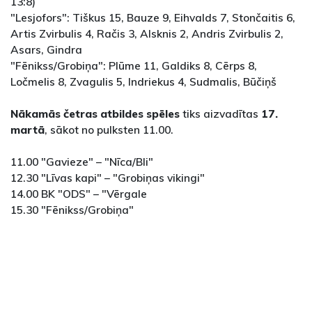
13:8)
"Lesjofors": Tiškus 15, Bauze 9, Eihvalds 7, Stončaitis 6,
Artis Zvirbulis 4, Račis 3, Alsknis 2, Andris Zvirbulis 2,
Asars, Gindra
"Fēnikss/Grobiņa": Plūme 11, Galdiks 8, Cērps 8,
Ločmelis 8, Zvagulis 5, Indriekus 4, Sudmalis, Būčiņš
Nākamās četras atbildes spēles
tiks aizvadītas
17.
martā
, sākot no pulksten 11.00.
11.00 "Gavieze" – "Nīca/Bli"
12.30 "Līvas kapi" – "Grobiņas vikingi"
14.00 BK "ODS" – "Vērgale
15.30 "Fēnikss/Grobiņa"