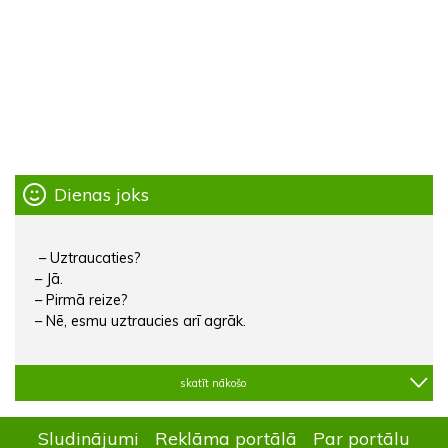
Dienas joks
– Uztraucaties?
– Jā.
– Pirmā reize?
– Nē, esmu uztraucies arī agrāk.
skatīt nākošo
Sludinājumi
Reklāma portālā
Par portālu