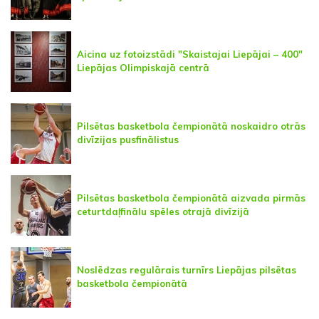
Aicina uz fotoizstādi "Skaistajai Liepājai – 400"
Liepājas Olimpiskajā centrā
Pilsētas basketbola čempionātā noskaidro otrās
divīzijas pusfinālistus
Pilsētas basketbola čempionātā aizvada pirmās
ceturtdaļfinālu spēles otrajā divīzijā
Noslēdzas regulārais turnīrs Liepājas pilsētas
basketbola čempionātā