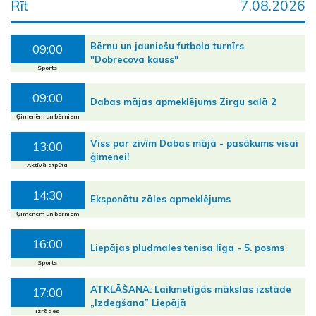
Rīt
7.08.2026
Bērnu un jauniešu futbola turnīrs
09:00
"Dobrecova kauss"
Sports
09:00
Dabas mājas apmeklējums Zirgu salā 2
Ģimenēm un bērniem
Viss par zivīm Dabas mājā - pasākums visai
13:00
ģimenei!
Aktīvā atpūta
14:30
Eksponātu zāles apmeklējums
Ģimenēm un bērniem
16:00
Liepājas pludmales tenisa līga - 5. posms
Sports
ATKLĀŠANA: Laikmetīgās mākslas izstāde
17:00
„Izdegšana” Liepājā
Izrādes