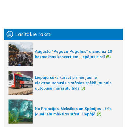
Lasītākie raksti
Augustā “Pegaza Pagalms” aicina uz 10
bezmaksas koncertiem Liepājas sirdī
(5)
Liepājā sāks kursēt pirmie jaunie
elektroautobusi un stāsies spēkā jaunais
autobusu maršrutu tīkls
(3)
No Francijas, Meksikas un Spānijas – trīs
jauni ielu mākslas stāsti Liepājā
(2)