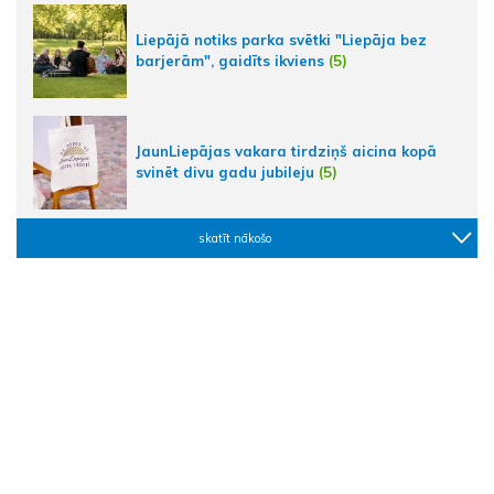
Liepājā notiks parka svētki "Liepāja bez
barjerām", gaidīts ikviens
(5)
JaunLiepājas vakara tirdziņš aicina kopā
svinēt divu gadu jubileju
(5)
skatīt nākošo