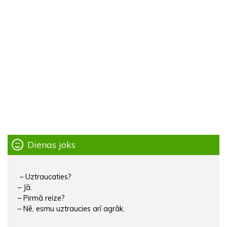
Dienas joks
– Uztraucaties?
– Jā.
– Pirmā reize?
– Nē, esmu uztraucies arī agrāk.