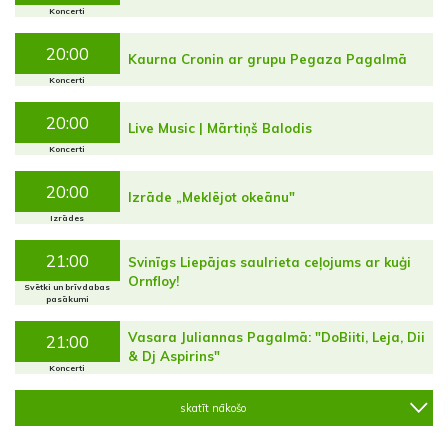
Koncerti
20:00
Kaurna Cronin ar grupu Pegaza Pagalmā
Koncerti
20:00
Live Music | Mārtiņš Balodis
Koncerti
20:00
Izrāde „Meklējot okeānu"
Izrādes
21:00
Svinīgs Liepājas saulrieta ceļojums ar kuģi
Ornfloy!
Svētki un brīvdabas
pasākumi
Vasara Juliannas Pagalmā: "DoBiiti, Leja, Dii
21:00
& Dj Aspirins"
Koncerti
skatīt nākošo