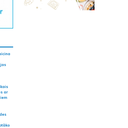
aicina
ijas
skais
es ar
jiem
ādes
otāko