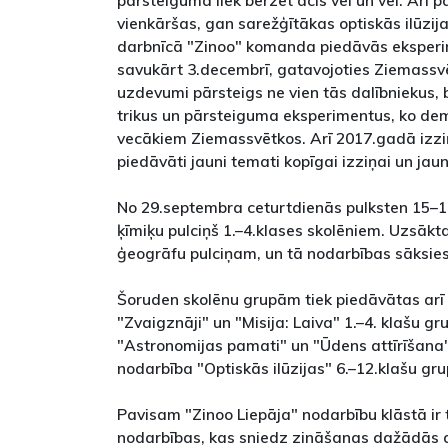
pārsteigumā liek berzēt acis vēl un vēl. Arī pa
vienkāršas, gan sarežģītākas optiskās ilūzij
darbnīcā "Zinoo" komanda piedāvās eksperim
savukārt 3.decembrī, gatavojoties Ziemassv
uzdevumi pārsteigs ne vien tās dalībniekus,
trikus un pārsteiguma eksperimentus, ko de
vecākiem Ziemassvētkos. Arī 2017.gadā izz
piedāvāti jauni temati kopīgai izziņai un ja
No 29.septembra ceturtdienās pulksten 15–1
ķīmiķu pulciņš 1.–4.klases skolēniem. Uzsākta
ģeogrāfu pulciņam, un tā nodarbības sāksies
Šoruden skolēnu grupām tiek piedāvātas arī
"Zvaigznāji" un "Misija: Laiva" 1.–4. klašu 
"Astronomijas pamati" un "Ūdens attīrīšana
nodarbība "Optiskās ilūzijas" 6.–12.klašu gr
Pavisam "Zinoo Liepāja" nodarbību klāstā ir
nodarbības, kas sniedz zināšanas dažādās d