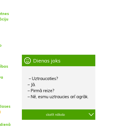
ātnes
āciju
o
Dienas joks
tības
va
– Uztraucaties?
– Jā.
– Pirmā reize?
– Nē, esmu uztraucies arī agrāk.
lases
)
skatīt nākošo
tdienā