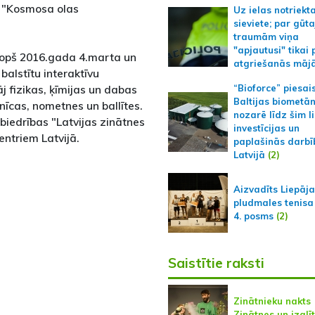
, "Kosmosa olas
Uz ielas notriekt
sieviete; par gūt
traumām viņa
"apjautusi" tikai 
 kopš 2016.gada 4.marta un
atgriešanās māj
balstītu interaktīvu
j fizikas, ķīmijas un dabas
“Bioforce” piesai
Baltijas biometā
nīcas, nometnes un ballītes.
nozarē līdz šim l
 biedrības "Latvijas zinātnes
investīcijas un
entriem Latvijā.
paplašinās darbī
Latvijā
(2)
Aizvadīts Liepāj
pludmales tenisa
4. posms
(2)
Saistītie raksti
Zinātnieku nakts
Zinātnes un izglī