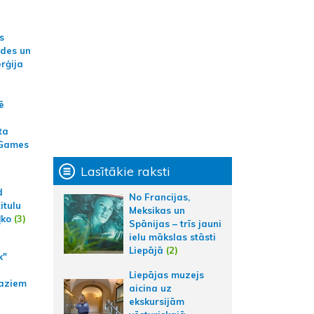
s
ides un
erģija
ē
ta
 Games
Lasītākie raksti
d
No Francijas,
itulu
Meksikas un
ļko
(3)
Spānijas – trīs jauni
ielu mākslas stāsti
Liepājā
(2)
k"
Liepājas muzejs
aziem
aicina uz
ekskursijām