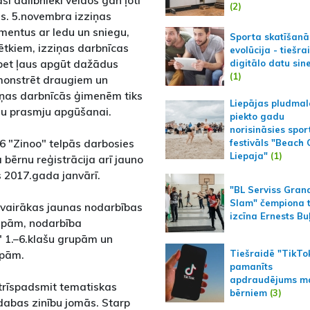
ši dalībnieki veidos gan ļoti
(2)
as. 5.novembra izziņas
entus ar ledu un sniegu,
Sporta skatīšanā
ētkiem, izziņas darbnīcas
evolūcija - tiešra
 bet ļaus apgūt dažādus
digitālo datu sin
(1)
monstrēt draugiem un
iņas darbnīcās ģimenēm tiks
Liepājas pludmal
unu prasmju apgūšanai.
piekto gadu
norisināsies spor
6 "Zinoo" telpās darbosies
festivāls "Beach
Liepaja"
(1)
 bērnu reģistrācija arī jauno
 2017.gada janvārī.
"BL Serviss Gran
Slam" čempiona t
 vairākas jaunas nodarbības
izcīna Ernests Bu
grupām, nodarbība
" 1.–6.klašu grupām un
Tiešraidē "TikTo
upām.
pamanīts
apdraudējums m
 trīspadsmit tematiskas
bērniem
(3)
abas zinību jomās. Starp