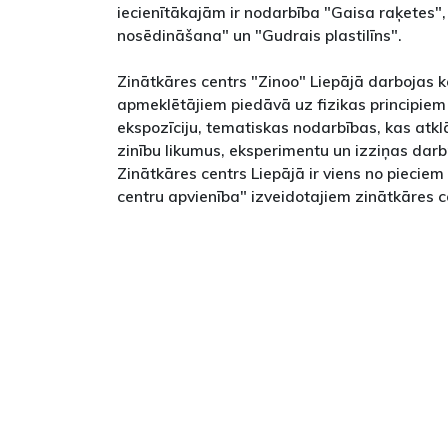
iecienītākajām ir nodarbība "Gaisa raķetes"
nosēdināšana" un "Gudrais plastilīns".
Zinātkāres centrs "Zinoo" Liepājā darbojas
apmeklētājiem piedāvā uz fizikas principiem 
ekspozīciju, tematiskas nodarbības, kas atklā
zinību likumus, eksperimentu un izziņas darb
Zinātkāres centrs Liepājā ir viens no pieciem
centru apvienība" izveidotajiem zinātkāres c