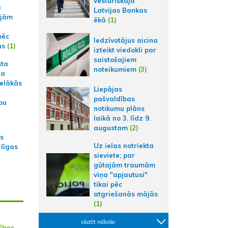
vēsturiskajā
a
Latvijas Bankas
ajām
ēkā
(1)
pēc
Iedzīvotājus aicina
ās
(1)
izteikt viedokli par
saistošajiem
sta
noteikumiem
(3)
na
ielākās
Liepājas
pašvaldības
bu
notikumu plāns
laikā no 3. līdz 9.
augustam
(2)
as
Uz ielas notriekta
 līgas
sieviete; par
gūtajām traumām
viņa "apjautusi"
tikai pēc
atgriešanās mājās
(1)
skatīt nākošo
tības