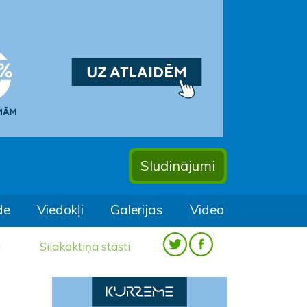
Sludinājumi
de
Viedokļi
Galerijas
Video
a
Silakaktiņa stāsti