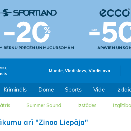
ena,
Mudīte, Vladislavs, Vladislava
usts
Krimināls
Dome
Sports
Vide
Izklai
ātris
Summer Sound
Izstādes
Izglītīb
ākumu arī "Zinoo Liepāja"