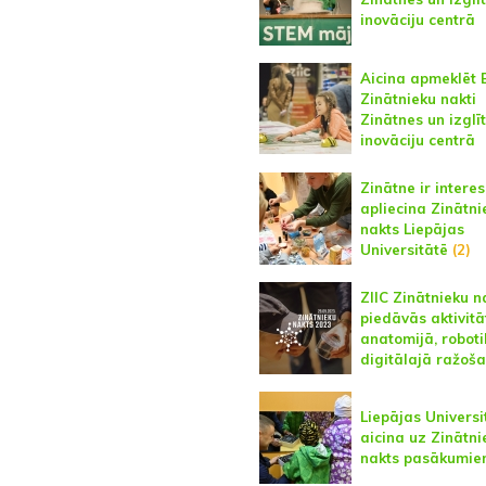
inovāciju centrā
Aicina apmeklēt 
Zinātnieku nakti
Zinātnes un izglī
inovāciju centrā
Zinātne ir intere
apliecina Zinātni
nakts Liepājas
Universitātē
(2)
ZIIC Zinātnieku n
piedāvās aktivitā
anatomijā, roboti
digitālajā ražoš
Liepājas Universi
aicina uz Zinātni
nakts pasākumi