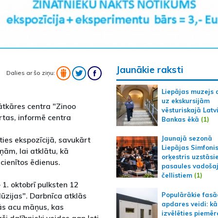
Jaunākie raksti
Dalies ar šo ziņu:
Liepājas muzejs 
uz ekskursijām
nātkāres centra "Zinoo
vēsturiskajā Latv
ērtas, informē centra
Bankas ēkā
(1)
Jaunajā sezonā
ties ekspozīcijā, savukārt
Liepājas Simfoni
ņām, lai atklātu, kā
orķestris uzstāsi
cienītos ēdienus.
pasaules vadoša
čellistiem
(1)
1. oktobrī pulksten 12
Populārākie fas
lūzijas". Darbnīca atklās
apdares veidi: kā
vās acu māņus, kas
izvēlēties piemēr