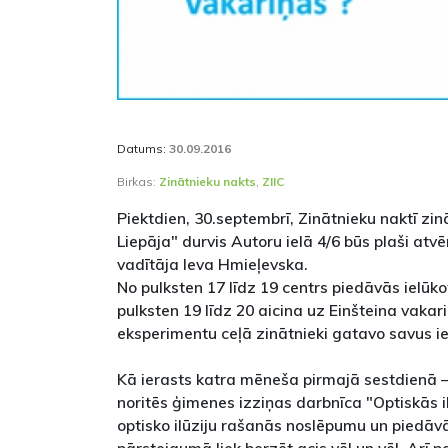
Datums:
30.09.2016
Birkas:
Zinātnieku nakts
,
ZIIC
Piektdien, 30.septembrī, Zinātnieku naktī zi
Liepāja" durvis Autoru ielā 4/6 būs plaši atv
vadītāja Ieva Hmieļevska.
No pulksten 17 līdz 19 centrs piedāvās ielūko
pulksten 19 līdz 20 aicina uz Einšteina vakari
eksperimentu ceļā zinātnieki gatavo savus ie
Kā ierasts katra mēneša pirmajā sestdienā – 
noritēs ģimenes izziņas darbnīca "Optiskās i
optisko ilūziju rašanās noslēpumu un piedā