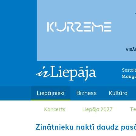
Sestdi
8.aug
Liepājnieki
Bizness
Kultūra
Koncerts
Liepāja 2027
Te
Zinātnieku naktī daudz pas