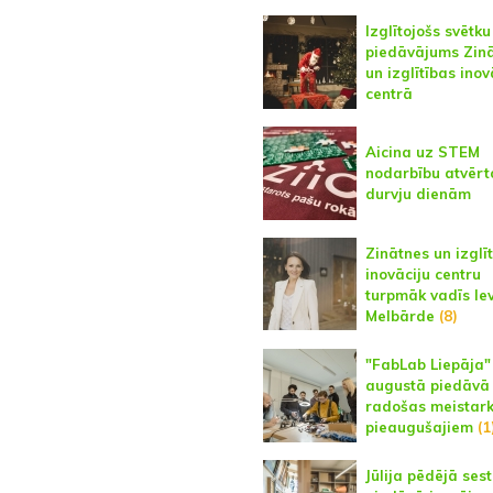
Izglītojošs svētku
piedāvājums Zin
un izglītības inov
centrā
Aicina uz STEM
nodarbību atvērt
durvju dienām
Zinātnes un izglī
inovāciju centru
turpmāk vadīs Ie
Melbārde
(8)
"FabLab Liepāja"
augustā piedāvā
radošas meistark
pieaugušajiem
(1
Jūlija pēdējā ses