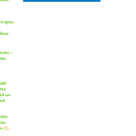
Eiropas
tības
santa –
eku
aktī
tes
kā un
anā
tāte
eku
em
(1)