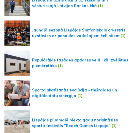
Liepājas muzejs aicina uz ekskursijām
vēsturiskajā Latvijas Bankas ēkā
(1)
Jaunajā sezonā Liepājas Simfoniskais orķestris
uzstāsies ar pasaules vadošajiem čellistiem
(1)
Populārākie fasādes apdares veidi: kā izvēlēties
piemērotāko
(1)
Sporta skatīšanās evolūcija - tiešraides un
digitālo datu sinerģija
(1)
Liepājas pludmalē piekto gadu norisināsies
sporta festivāls "Beach Games Liepaja"
(1)