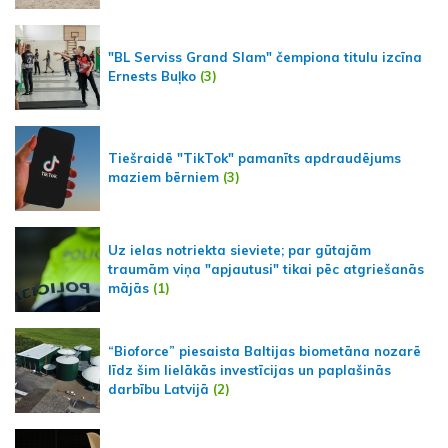
"BL Serviss Grand Slam" čempiona titulu izcīna
Ernests Buļko
(3)
Tiešraidē "TikTok" pamanīts apdraudējums
maziem bērniem
(3)
Uz ielas notriekta sieviete; par gūtajām
traumām viņa "apjautusi" tikai pēc atgriešanās
mājās
(1)
“Bioforce” piesaista Baltijas biometāna nozarē
līdz šim lielākās investīcijas un paplašinās
darbību Latvijā
(2)