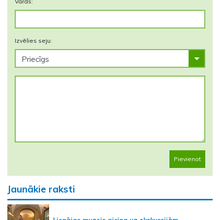
Vārds:
Izvēlies seju:
Pievienot
Jaunākie raksti