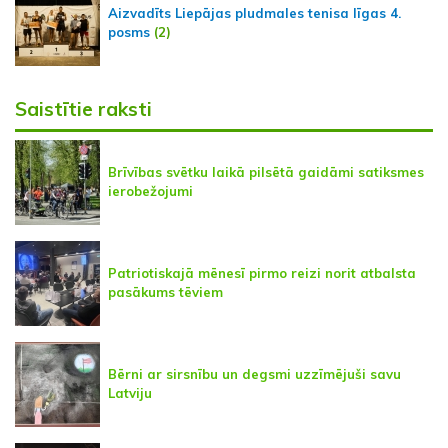
Aizvadīts Liepājas pludmales tenisa līgas 4.
posms
(2)
Saistītie raksti
Brīvības svētku laikā pilsētā gaidāmi satiksmes
ierobežojumi
Patriotiskajā mēnesī pirmo reizi norit atbalsta
pasākums tēviem
Bērni ar sirsnību un degsmi uzzīmējuši savu
Latviju