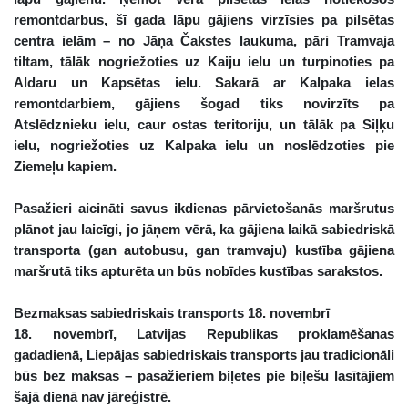
remontdarbus, šī gada lāpu gājiens virzīsies pa pilsētas
centra ielām – no Jāņa Čakstes laukuma, pāri Tramvaja
tiltam, tālāk nogriežoties uz Kaiju ielu un turpinoties pa
Aldaru un Kapsētas ielu. Sakarā ar Kalpaka ielas
remontdarbiem, gājiens šogad tiks novirzīts pa
Atslēdznieku ielu, caur ostas teritoriju, un tālāk pa Siļķu
ielu, nogriežoties uz Kalpaka ielu un noslēdzoties pie
Ziemeļu kapiem.
Pasažieri aicināti savus ikdienas pārvietošanās maršrutus
plānot jau laicīgi, jo jāņem vērā, ka gājiena laikā sabiedriskā
transporta (gan autobusu, gan tramvaju) kustība gājiena
maršrutā tiks apturēta un būs nobīdes kustības sarakstos.
Bezmaksas sabiedriskais transports 18. novembrī
18. novembrī, Latvijas Republikas proklamēšanas
gadadienā, Liepājas sabiedriskais transports jau tradicionāli
būs bez maksas – pasažieriem biļetes pie biļešu lasītājiem
šajā dienā nav jāreģistrē.