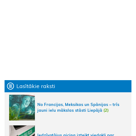
Lasītākie raksti
No Francijas, Meksikas un Spānijas – trīs
jauni ielu mākslas stāsti Liepājā
(2)
Iedzīvotājus aicina izteikt viedokli par