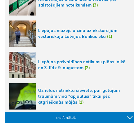
saistošajiem noteikumiem
(3)
Liepājas muzejs aicina uz ekskursijām
vēsturiskajā Latvijas Bankas ēkā
(1)
Liepājas pašvaldības notikumu plāns laikā
no 3. līdz 9. augustam
(2)
Uz ielas notriekta sieviete; par gūtajām
traumām viņa "apjautusi" tikai pēc
atgriešanās mājās
(1)
skatīt nākošo