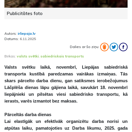
Publicitātes foto
Autors:
irliepaja.lv
Datums:
6.11.2025
Dalies ar šo ziņu:
Birkas:
valsts svētki
,
sabiedriskais transports
Valsts svētku laikā, novembrī, Liepājas sabiedriskā
transporta kustībā paredzamas vairākas izmaiņas. Tās
skars pārcelto darba dienu, gan satiksmes ierobežojumus
Lāčplēša dienas lāpu gājiena laikā, savukārt 18. novembrī
liepājnieki un pilsētas viesi sabiedrisko transportu, kā
ierasts, varēs izmantot bez maksas.
Pārceltās darba dienas
Lai elastīgāk un efektīvāk organizētu darba norisi un
atpūtas laiku, pamatojoties uz Darba likumu, 2025. gada