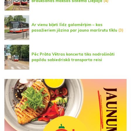
braukšanas maksas sistēma Liepājā
(4)
Ar vienu biļeti līdz galamērķim – kas
pasažieriem jāzina par jauno maršrutu tīklu
(3)
Pēc Prāta Vētras koncerta tiks nodrošināti
papildu sabiedriskā transporta reisi