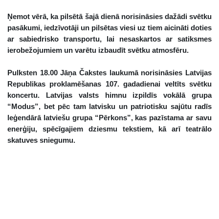
Ņemot vērā, ka pilsētā šajā dienā norisināsies dažādi svētku
pasākumi, iedzīvotāji un pilsētas viesi uz tiem aicināti doties
ar sabiedrisko transportu, lai nesaskartos ar satiksmes
ierobežojumiem un varētu izbaudīt svētku atmosfēru.
Pulksten 18.00 Jāņa Čakstes laukumā norisināsies Latvijas
Republikas proklamēšanas 107. gadadienai veltīts svētku
koncertu. Latvijas valsts himnu izpildīs vokālā grupa
“Modus”, bet pēc tam latvisku un patriotisku sajūtu radīs
leģendārā latviešu grupa “Pērkons”, kas pazīstama ar savu
enerģiju, spēcīgajiem dziesmu tekstiem, kā arī teatrālo
skatuves sniegumu.