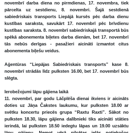
novembrī darba diena no pirmdienas, 17. novembra, tiek
pārcelta uz sestdienu, 8. novembri. Šajā sestdienā
sabiedriskais transports Liepājā kursēs pēc darba dienu
kustības saraksta, savukārt 17. novembrī pēc brīvdienu
kustības saraksta. 8. novembrī sabiedriskajā transportā būs
spēkā abonementa biļetes darba dienām, bet 17. novembrī
tās nebūs derīgas - pasažieri aicināti izmantot citus
abonementa biļešu veidus.
Aģentūras “Liepājas Sabiedriskais transports” kase 8.
novembrī strādās līdz pulksten 16.00, bet 17. novembrī būs
slēgta.
Ierobežojumi lāpu gājiena laikā
11. novembrī, par godu Lāčplēša dienai ikviens ir aicināts
doties uz Jāņa Čakstes laukumu, kur pulksten 18.00 ar
svētku koncertu priecēs grupa “Raxtu Raxti”. Sākot no
pulksten 18.30, lāpu gājiena dalībnieki tiks aicināti stāties
ierindā, lai pulksten 18.50 iedegtu lāpas un 19.00 uzsāktu
lāpu gājienu. Ņemot vērā pilsētas ielās notiekošos