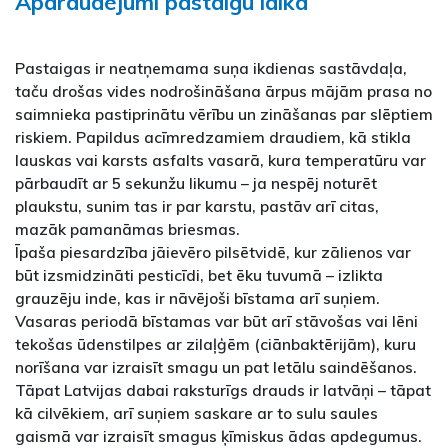
Apdraudējumi pastaigu laikā
Pastaigas ir neatņemama suņa ikdienas sastāvdaļa,
taču drošas vides nodrošināšana ārpus mājām prasa no
saimnieka pastiprinātu vērību un zināšanas par slēptiem
riskiem. Papildus acīmredzamiem draudiem, kā stikla
lauskas vai karsts asfalts vasarā, kura temperatūru var
pārbaudīt ar 5 sekunžu likumu – ja nespēj noturēt
plaukstu, sunim tas ir par karstu, pastāv arī citas,
mazāk pamanāmas briesmas.
Īpaša piesardzība jāievēro pilsētvidē, kur zālienos var
būt izsmidzināti pesticīdi, bet ēku tuvumā – izlikta
grauzēju inde, kas ir nāvējoši bīstama arī suņiem.
Vasaras periodā bīstamas var būt arī stāvošas vai lēni
tekošas ūdenstilpes ar zilaļģēm (ciānbaktērijām), kuru
norīšana var izraisīt smagu un pat letālu saindēšanos.
Tāpat Latvijas dabai raksturīgs drauds ir latvāņi – tāpat
kā cilvēkiem, arī suņiem saskare ar to sulu saules
gaismā var izraisīt smagus ķīmiskus ādas apdegumus.