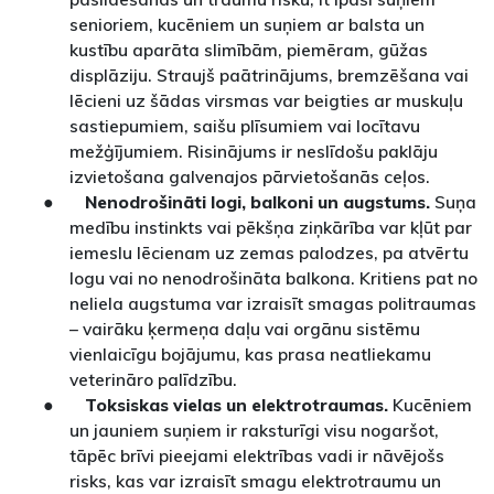
senioriem, kucēniem un suņiem ar balsta un
kustību aparāta slimībām, piemēram, gūžas
displāziju. Straujš paātrinājums, bremzēšana vai
lēcieni uz šādas virsmas var beigties ar muskuļu
sastiepumiem, saišu plīsumiem vai locītavu
mežģījumiem. Risinājums ir neslīdošu paklāju
izvietošana galvenajos pārvietošanās ceļos.
●
Nenodrošināti logi, balkoni un augstums.
Suņa
medību instinkts vai pēkšņa ziņkārība var kļūt par
iemeslu lēcienam uz zemas palodzes, pa atvērtu
logu vai no nenodrošināta balkona. Kritiens pat no
neliela augstuma var izraisīt smagas politraumas
– vairāku ķermeņa daļu vai orgānu sistēmu
vienlaicīgu bojājumu, kas prasa neatliekamu
veterināro palīdzību.
●
Toksiskas vielas un elektrotraumas.
Kucēniem
un jauniem suņiem ir raksturīgi visu nogaršot,
tāpēc brīvi pieejami elektrības vadi ir nāvējošs
risks, kas var izraisīt smagu elektrotraumu un