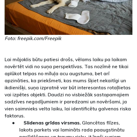
Foto: freepik.com/Freepik
Lai mājoklis būtu patiesi drošs, vēlams laiku pa laikam
novērtēt vidi no suņa perspektīvas. Tas nozīmē ne tikai
aplūkot telpas no mīluļa acu augstuma, bet arī
apzināties, ka priekšmeti, kas mums šķiet nekaitīgi un
ikdienišķi, suņa izpratnē var būt interesantas rotaļlietas
vai izpētes objekti. Daudzi no visbiežāk sastopamajiem
sadzīves negadījumiem ir paredzami un novēršami, ja
vien saimnieks velta laiku, lai identificētu galvenos riska
faktorus.
●
Slidenas grīdas virsmas.
Glancētas flīzes,
lakots parkets vai lamināts rada paaugstinātu
paslīdēšanas un traumu risku, it īpaši suņiem