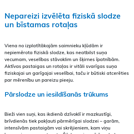
Nepareizi izvēlēta fiziskā slodze
un bīstamas rotaļas
Viena no izplatītākajām saimnieku kļūdām ir
nepiemērota fiziskā slodze, kas neatbilst suņa
vecumam, veselības stāvoklim un šķirnes īpatnībām.
Aktīvas pastaigas un rotaļas ir vitāli svarīgas suņa
fiziskajai un garīgajai veselībai, taču ir būtiski atcerēties
par mērenību un pareizu pieeju.
Pārslodze un iesildīšanās trūkums
Bieži vien suņi, kas ikdienā dzīvoklī ir mazkustīgi,
brīvdienās tiek pakļauti pārmērīgai slodzei – garām,
intensīvām pastaigām vai skrējieniem, kam viņu