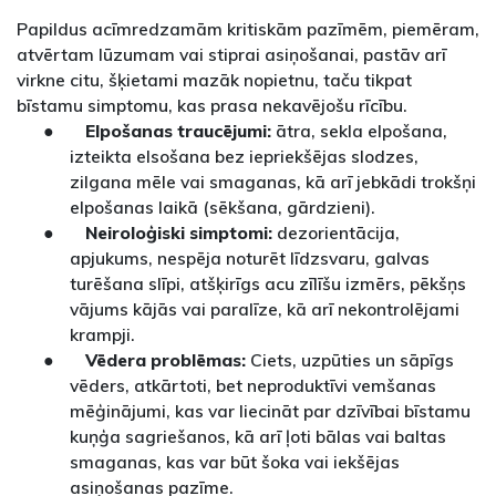
Papildus acīmredzamām kritiskām pazīmēm, piemēram,
atvērtam lūzumam vai stiprai asiņošanai, pastāv arī
virkne citu, šķietami mazāk nopietnu, taču tikpat
bīstamu simptomu, kas prasa nekavējošu rīcību.
●
Elpošanas traucējumi:
ātra, sekla elpošana,
izteikta elsošana bez iepriekšējas slodzes,
zilgana mēle vai smaganas, kā arī jebkādi trokšņi
elpošanas laikā (sēkšana, gārdzieni).
●
Neiroloģiski simptomi:
dezorientācija,
apjukums, nespēja noturēt līdzsvaru, galvas
turēšana slīpi, atšķirīgs acu zīlīšu izmērs, pēkšņs
vājums kājās vai paralīze, kā arī nekontrolējami
krampji.
●
Vēdera problēmas:
Ciets, uzpūties un sāpīgs
vēders, atkārtoti, bet neproduktīvi vemšanas
mēģinājumi, kas var liecināt par dzīvībai bīstamu
kuņģa sagriešanos, kā arī ļoti bālas vai baltas
smaganas, kas var būt šoka vai iekšējas
asiņošanas pazīme.