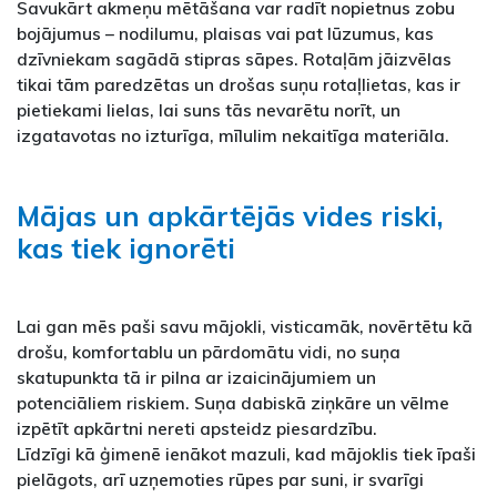
Savukārt akmeņu mētāšana var radīt nopietnus zobu
bojājumus – nodilumu, plaisas vai pat lūzumus, kas
dzīvniekam sagādā stipras sāpes. Rotaļām jāizvēlas
tikai tām paredzētas un drošas suņu rotaļlietas, kas ir
pietiekami lielas, lai suns tās nevarētu norīt, un
izgatavotas no izturīga, mīlulim nekaitīga materiāla.
Mājas un apkārtējās vides riski,
kas tiek ignorēti
Lai gan mēs paši savu mājokli, visticamāk, novērtētu kā
drošu, komfortablu un pārdomātu vidi, no suņa
skatupunkta tā ir pilna ar izaicinājumiem un
potenciāliem riskiem. Suņa dabiskā ziņkāre un vēlme
izpētīt apkārtni nereti apsteidz piesardzību.
Līdzīgi kā ģimenē ienākot mazuli, kad mājoklis tiek īpaši
pielāgots, arī uzņemoties rūpes par suni, ir svarīgi