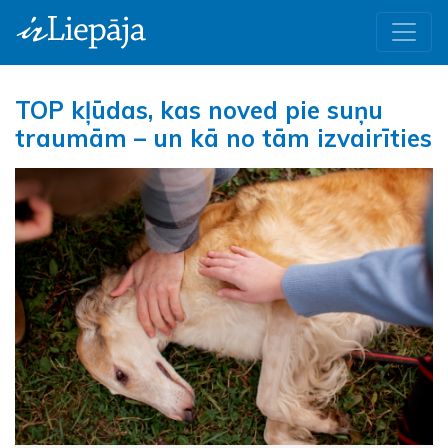
TOP kļūdas, kas noved pie suņu
traumām – un kā no tām izvairīties