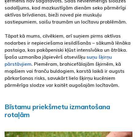
ķermenis nav sagatavots. Šāds nevienmērīgs slodzes
sadalījums, kad mazkustīgām dienām seko pārmērīgi
aktīvas brīvdienas, bieži noved pie muskuļu
sastiepumiem, saišu traumām un locītavu problēmām.
Tāpat kā mums, cilvēkiem, arī suņiem pirms aktīvas
nodarbes ir nepieciešama iesildīšanās – sākumā lēnāka
pastaiga, kas pakāpeniski kļūst intensīvāka un ātrāka.
Īpaša uzmanība jāpievērš atsevišķu
suņu šķirņu
pārstāvjiem
. Piemēram, brahicefālajām šķirnēm, kā
mopšiem vai franču buldogiem, karstā laikā ir augsts
pārkaršanas risks, savukārt lielo šķirņu kucēniem
pārmērīga slodze var kaitēt augošajām locītavām.
Bīstamu priekšmetu izmantošana
rotaļām