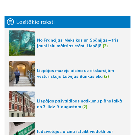
Lasītākie raksti
No Francijas, Meksikas un Spānijas – trīs
jauni ielu mākslas stāsti Liepājā
(2)
Liepājas muzejs aicina uz ekskursijām
vēsturiskajā Latvijas Bankas ēkā
(2)
Liepājas pašvaldības notikumu plāns laikā
no 3. līdz 9. augustam
(2)
Iedzīvotājus aicina izteikt viedokli par