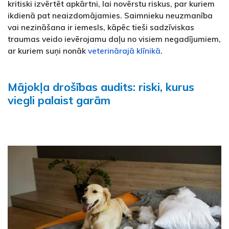
kritiski izvērtēt apkārtni, lai novērstu riskus, par kuriem
ikdienā pat neaizdomājamies. Saimnieku neuzmanība
vai nezināšana ir iemesls, kāpēc tieši sadzīviskas
traumas veido ievērojamu daļu no visiem negadījumiem,
ar kuriem suņi nonāk
veterinārajā klīnikā
.
Mājokļa drošības audits: riski, kurus
viegli palaist garām