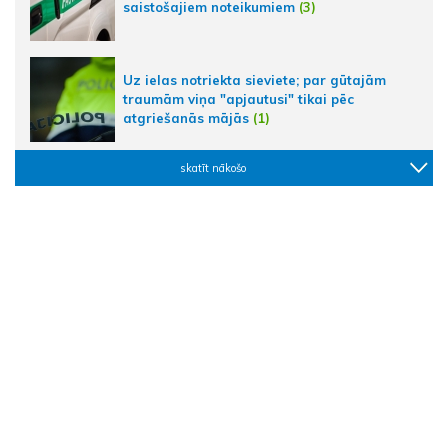
saistošajiem noteikumiem
(3)
Uz ielas notriekta sieviete; par gūtajām
traumām viņa "apjautusi" tikai pēc
atgriešanās mājās
(1)
skatīt nākošo