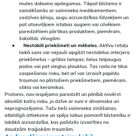
mutes dobuma apdegumus. Tikpat bīstama ir
saindēšanās ar saimnieka medikamentiem,
sadzīves ķīmiju, augu aizsardzības līdzekļiem un
pat atsevišķiem istabas augiem vai cilvēkiem
paredzētiem pārtikas produktiem, piemēram,
šokolādi, vīnogām.
●
Nestabili priekšmeti un mēbeles.
Aktīvu rotaļu
laikā suns var nejauši apgāzt nestabilus interjera
priekšmetus – grīdas lampas, lielus telpaugus
podos vai pat vieglus plauktus. Tas rada ne tikai
saspiešanas risku, bet arī var izraisīt papildu
traumas no plīstošiem priekšmetiem, piemēram,
stikla vai keramikas.
Protams, nav iespējams paredzēt un pilnībā novērst
absolūti katru risku, jo dzīve ar suni ir dinamiska un
neprognozējama. Taču tieši saimnieka zināšanas,
atbildīgā attieksme un spēja laikus pamanīt bīstamību ir
labākā aizsardzība, kas palīdzēs izvairīties no
daudzām traģiskām traumām.