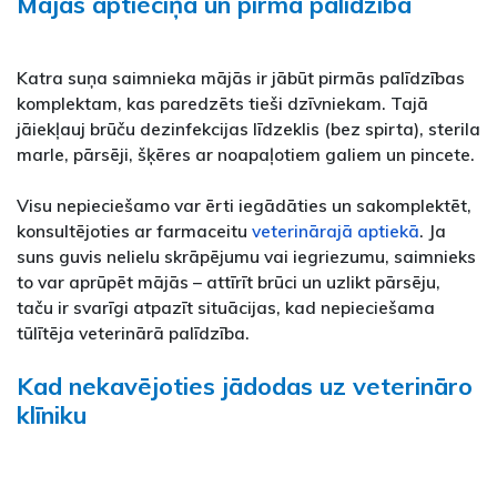
Mājas aptieciņa un pirmā palīdzība
Katra suņa saimnieka mājās ir jābūt pirmās palīdzības
komplektam, kas paredzēts tieši dzīvniekam. Tajā
jāiekļauj brūču dezinfekcijas līdzeklis (bez spirta), sterila
marle, pārsēji, šķēres ar noapaļotiem galiem un pincete.
Visu nepieciešamo var ērti iegādāties un sakomplektēt,
konsultējoties ar farmaceitu
veterinārajā aptiekā
. Ja
suns guvis nelielu skrāpējumu vai iegriezumu, saimnieks
to var aprūpēt mājās – attīrīt brūci un uzlikt pārsēju,
taču ir svarīgi atpazīt situācijas, kad nepieciešama
tūlītēja veterinārā palīdzība.
Kad nekavējoties jādodas uz veterināro
klīniku