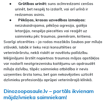
●
Grūtības urinēt:
suns acīmredzami cenšas
urinēt, bet nespēj to izdarīt, vai arī urīnā ir
redzamas asinis.
●
Pēkšņas, krasas uzvedības izmaiņas:
neizskaidrojama, pēkšņa agresija, galēja
letarģija, nespēja piecelties vai reaģēt uz
saimnieku pēc traumas, piemēram, kritiena.
Svarīgi atcerēties – ja rodas mazākās šaubas par mīluļa
stāvokli, labāk ir lieku reizi konsultēties ar
veterinārārstu, nekā riskēt ar novēlotu palīdzību.
Mēģinājumi ārstēt nopietnas traumas mājas apstākļos
var nodarīt neatgriezenisku kaitējumu un apdraudēt
mīluļa dzīvību, tāpēc saimnieka atbildība ir nevis
uzņemties ārsta lomu, bet gan nekavējoties uzticēt
dzīvnieku profesionāļu aprūpei veterinārajā klīnikā.
Dinozoopasaule.lv – portāls ikvienam
mājdzīvnieka saimniekam!