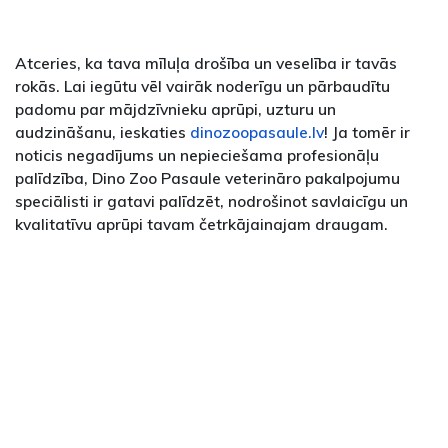
Atceries, ka tava mīluļa drošība un veselība ir tavās
rokās. Lai iegūtu vēl vairāk noderīgu un pārbaudītu
padomu par mājdzīvnieku aprūpi, uzturu un
audzināšanu, ieskaties
dinozoopasaule.lv
! Ja tomēr ir
noticis negadījums un nepieciešama profesionāļu
palīdzība, Dino Zoo Pasaule veterināro pakalpojumu
speciālisti ir gatavi palīdzēt, nodrošinot savlaicīgu un
kvalitatīvu aprūpi tavam četrkājainajam draugam.