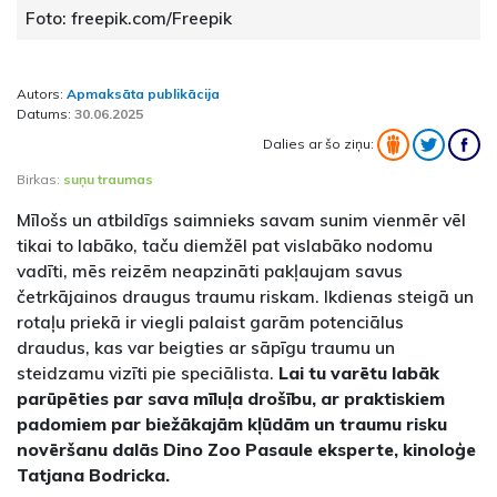
Foto: freepik.com/Freepik
Autors:
Apmaksāta publikācija
Datums:
30.06.2025
Dalies ar šo ziņu:
Birkas:
suņu traumas
Mīlošs un atbildīgs saimnieks savam sunim vienmēr vēl
tikai to labāko, taču diemžēl pat vislabāko nodomu
vadīti, mēs reizēm neapzināti pakļaujam savus
četrkājainos draugus traumu riskam. Ikdienas steigā un
rotaļu priekā ir viegli palaist garām potenciālus
draudus, kas var beigties ar sāpīgu traumu un
steidzamu vizīti pie speciālista.
Lai tu varētu labāk
parūpēties par sava mīluļa drošību, ar praktiskiem
padomiem par biežākajām kļūdām un traumu risku
novēršanu dalās Dino Zoo Pasaule eksperte, kinoloģe
Tatjana Bodricka.