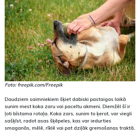
Foto: freepik.com/Freepik
Daudziem saimniekiem šķiet dabiski pastaigas laikā
sunim mest koka zaru vai paceltu akmeni. Diemžēl šī ir
ļoti bīstama rotaļa. Koka zars, sunim to ķerot, var viegli
sašķīst, radot asas šķēpeles, kas var iedurties
smaganās, mēlē, rīklē vai pat dziļāk gremošanas traktā.