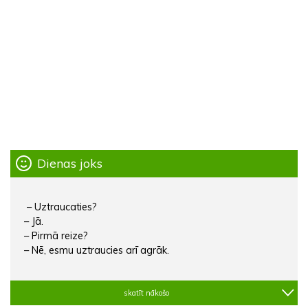
Dienas joks
– Uztraucaties?
– Jā.
– Pirmā reize?
– Nē, esmu uztraucies arī agrāk.
skatīt nākošo