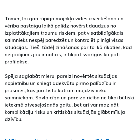
Tomēr, lai gan rūpīga mājokļa vides izvērtēšana un
vērība pastaigu laikā palīdz novērst daudzus no
izplatītākajiem traumu riskiem, pat visatbildīgākais
saimnieks nespēj paredzēt un kontrolēt pilnīgi visas
situācijas. Tieši tādēļ zināšanas par to, kā rīkoties, kad
negadījums jau ir noticis, ir tikpat svarīgas kā pati
profilakse.
Spēja saglabāt mieru, pareizi novērtēt situācijas
nopietnību un sniegt adekvātu pirmo palīdzību ir
prasmes, kas jāattīsta katram mājdzīvnieku
saimniekam. Savlaicīga un pareiza rīcība ne tikai būtiski
ietekmē atveseļošanās gaitu, bet arī var mazināt
komplikāciju risku un kritiskās situācijās glābt mīluļa
dzīvību.