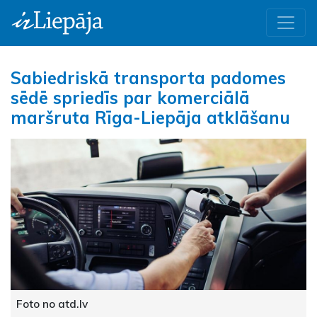
Sabiedriskā transporta padomes
sēdē spriedīs par komerciālā
maršruta Rīga-Liepāja atklāšanu
Foto no atd.lv