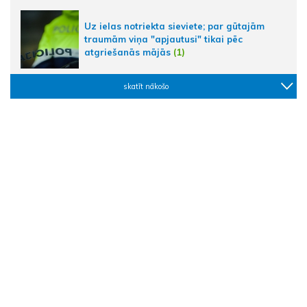
Uz ielas notriekta sieviete; par gūtajām
traumām viņa "apjautusi" tikai pēc
atgriešanās mājās
(1)
skatīt nākošo