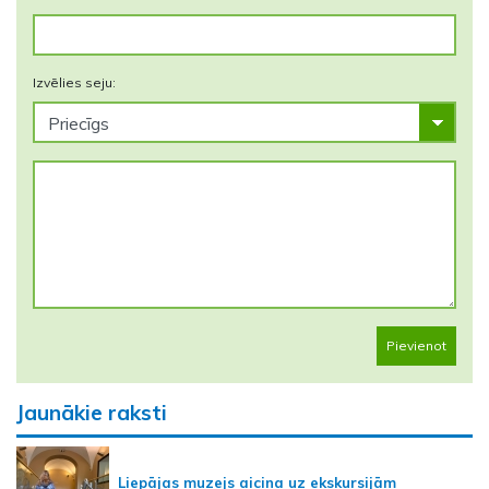
Izvēlies seju:
Pievienot
Jaunākie raksti
Liepājas muzejs aicina uz ekskursijām