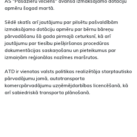
AS "Pasažieru vilciens" avansā izmaksājamo dotāciju
apmēru šogad martā.
Sēdē skatīs arī jautājumu par pilsētu pašvaldībām
izmaksājamo dotāciju apmēru par bērnu bāreņu
pārvadāšanu šā gada pirmajā ceturksnī, kā arī
jautājumu par tiesību piešķiršanas procedūras
dokumentācijas saskaņošanu un pieteikumus par
izmaiņām reģionālas nozīmes maršrutos.
ATD ir vienotas valsts politikas realizētāja starptautisko
pārvadājumu jomā, autotransporta
komercpārvadājumu uzņēmējdarbības licencēšanā, kā
arī sabiedriskā transporta plānošanā.