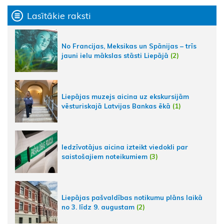
Lasītākie raksti
No Francijas, Meksikas un Spānijas – trīs
jauni ielu mākslas stāsti Liepājā
(2)
Liepājas muzejs aicina uz ekskursijām
vēsturiskajā Latvijas Bankas ēkā
(1)
Iedzīvotājus aicina izteikt viedokli par
saistošajiem noteikumiem
(3)
Liepājas pašvaldības notikumu plāns laikā
no 3. līdz 9. augustam
(2)