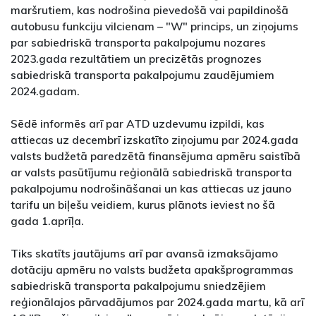
maršrutiem, kas nodrošina pievedošā vai papildinošā
autobusu funkciju vilcienam – "W" princips, un ziņojums
par sabiedriskā transporta pakalpojumu nozares
2023.gada rezultātiem un precizētās prognozes
sabiedriskā transporta pakalpojumu zaudējumiem
2024.gadam.
Sēdē informēs arī par ATD uzdevumu izpildi, kas
attiecas uz decembrī izskatīto ziņojumu par 2024.gada
valsts budžetā paredzētā finansējuma apmēru saistībā
ar valsts pasūtījumu reģionālā sabiedriskā transporta
pakalpojumu nodrošināšanai un kas attiecas uz jauno
tarifu un biļešu veidiem, kurus plānots ieviest no šā
gada 1.aprīļa.
Tiks skatīts jautājums arī par avansā izmaksājamo
dotāciju apmēru no valsts budžeta apakšprogrammas
sabiedriskā transporta pakalpojumu sniedzējiem
reģionālajos pārvadājumos par 2024.gada martu, kā arī