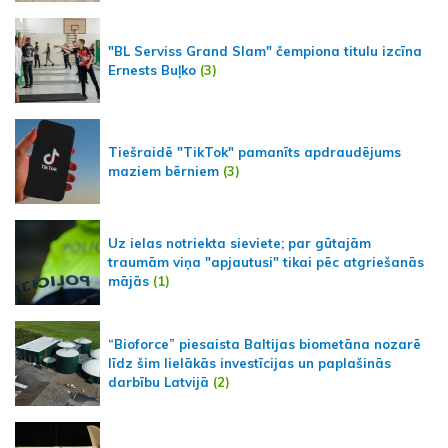
"BL Serviss Grand Slam" čempiona titulu izcīna
Ernests Buļko
(3)
Tiešraidē "TikTok" pamanīts apdraudējums
maziem bērniem
(3)
Uz ielas notriekta sieviete; par gūtajām
traumām viņa "apjautusi" tikai pēc atgriešanās
mājās
(1)
“Bioforce” piesaista Baltijas biometāna nozarē
līdz šim lielākās investīcijas un paplašinās
darbību Latvijā
(2)