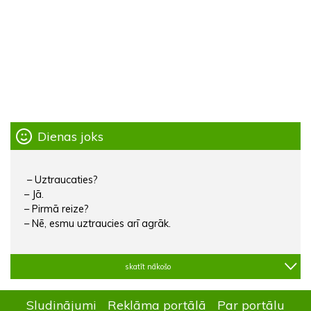
Dienas joks
– Uztraucaties?
– Jā.
– Pirmā reize?
– Nē, esmu uztraucies arī agrāk.
skatīt nākošo
Sludinājumi
Reklāma portālā
Par portālu