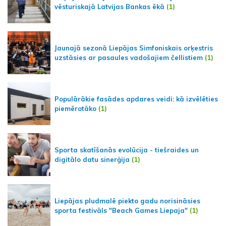
vēsturiskajā Latvijas Bankas ēkā
(1)
Jaunajā sezonā Liepājas Simfoniskais orķestris
uzstāsies ar pasaules vadošajiem čellistiem
(1)
Populārākie fasādes apdares veidi: kā izvēlēties
piemērotāko
(1)
Sporta skatīšanās evolūcija - tiešraides un
digitālo datu sinerģija
(1)
Liepājas pludmalē piekto gadu norisināsies
sporta festivāls "Beach Games Liepaja"
(1)