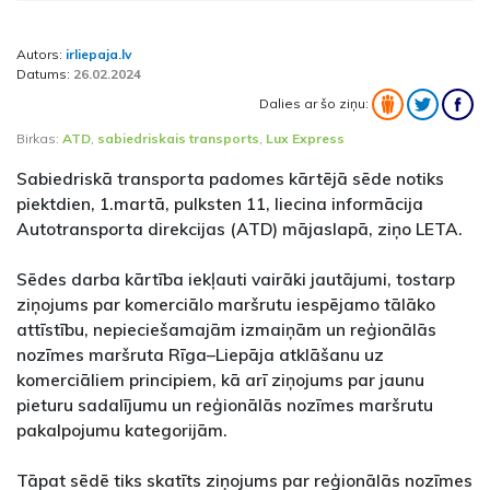
Autors:
irliepaja.lv
Datums:
26.02.2024
Dalies ar šo ziņu:
Birkas:
ATD
,
sabiedriskais transports
,
Lux Express
Sabiedriskā transporta padomes kārtējā sēde notiks
piektdien, 1.martā, pulksten 11, liecina informācija
Autotransporta direkcijas (ATD) mājaslapā, ziņo LETA.
Sēdes darba kārtība iekļauti vairāki jautājumi, tostarp
ziņojums par komerciālo maršrutu iespējamo tālāko
attīstību, nepieciešamajām izmaiņām un reģionālās
nozīmes maršruta Rīga–Liepāja atklāšanu uz
komerciāliem principiem, kā arī ziņojums par jaunu
pieturu sadalījumu un reģionālās nozīmes maršrutu
pakalpojumu kategorijām.
Tāpat sēdē tiks skatīts ziņojums par reģionālās nozīmes