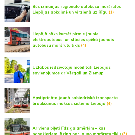
Būs izmaiņas reģionālo autobusu maršrutos
Liepājas apkaimē un virzienā uz Rīgu
(1)
Liepājā sāks kursēt pirmie jaunie
elektroautobusi un stāsies spēkā jaunais
autobusu maršrutu tīkls
(4)
Uzlabos iedzīvotāju mobilitāti Liepājas
savienojumos ar Vērgali un Ziemupi
Apstiprināta jaunā sabiedriskā transporta
braukšanas maksas sistēma Liepājā
(4)
Ar vienu biļeti līdz galamērķim – kas
pasažieriem jāzina par jauno maršrutu tīklu
(3)