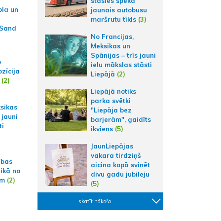
stāsies spēkā
ola un
jaunais autobusu
maršrutu tīkls
(3)
 Sand
No Francijas,
Meksikas un
Spānijas – trīs jauni
p
ielu mākslas stāsti
zīcija
Liepājā
(2)
(2)
Liepājā notiks
parka svētki
ksikas
"Liepāja bez
 jauni
barjerām", gaidīts
ti
ikviens
(5)
JaunLiepājas
vakara tirdziņš
ības
aicina kopā svinēt
aikā no
divu gadu jubileju
am
(2)
(5)
skatīt nākošo