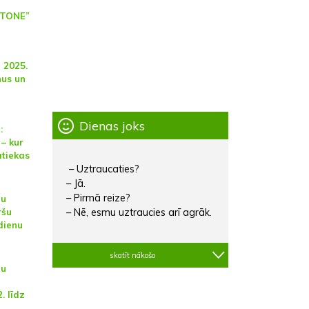
OTONE”
 2025.
nus un
Dienas joks
:
– kur
atiekas
– Uztraucaties?
– Jā.
– Pirmā reize?
nu
ršu
– Nē, esmu uztraucies arī agrāk.
dienu
skatīt nākošo
nu
. līdz