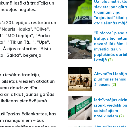
Uz ielas notriekt
ākumā iesāktā tradīcija un
sieviete; par gūt
s nedēļas nogales.
traumām viņa
"apjautusi" tikai 
ši 20 Liepājas restorāni un
atgriešanās māj
f Nauris Hauka”, "Olive",
“Bioforce” piesai
", "MO Liepāja", "Parka
Baltijas biometā
ka", "Tik un Tā...", "Upe",
nozarē līdz šim l
, Āzijas restorāns "Rīsi +
investīcijas un
īca "Sakta", beķereja
paplašinās darbī
Latvijā
(2)
Aizvadīts Liepāj
u iesākto tradīciju,
pludmales tenisa
 pilsētas viesiem atklāt un
4. posms
(2)
mumu daudzveidību.
 arī atklāt jaunas garšas
Iedzīvotājus aici
as ikdienas piedāvājumā.
izteikt viedokli p
saistošajiem
juši īpašas ēdienkartes, kas
noteikumiem
(2)
em risinājumiem – būs
vienotas dažādas garšas un