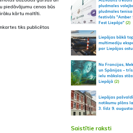
Aizvadīts trešais
pludmales volejb
du piedāvājumu cenas būs
pludmales tenisa
airāku kārtu maltīti.
festivāls "Amber
Fest Liepāja"
(2)
nkartes tiks publicētas
Liepājas bākā to
multimediju ekspo
par Liepājas ostu
No Francijas, Me
un Spānijas – trīs
ielu mākslas stās
Liepājā
(2)
Liepājas pašvald
notikumu plāns l
3. līdz 9. august
Saistītie raksti