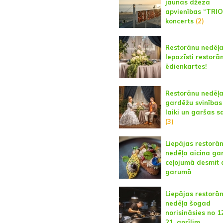
jaunas džeza
apvienības “TRI
koncerts
(2)
Restorānu nedēļa
Iepazīsti restorā
ēdienkartes!
Restorānu nedēļa
gardēžu svinības 
laiki un garšas s
(3)
Liepājas restorā
nedēļa aicina ga
ceļojumā desmit 
garumā
Liepājas restorā
nedēļa šogad
norisināsies no 12
21. aprīlim