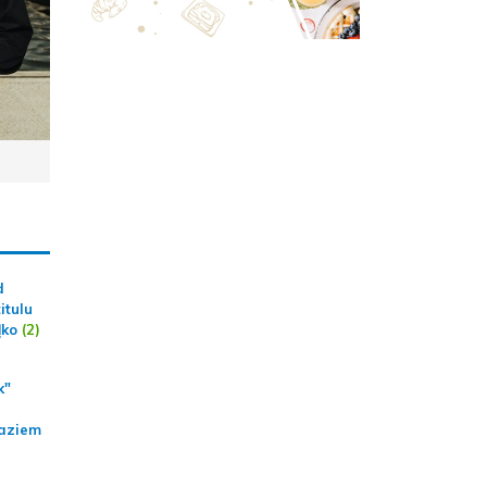
d
itulu
ļko
(2)
k"
aziem