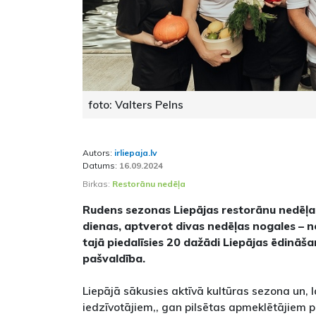
foto: Valters Pelns
Autors:
irliepaja.lv
Datums:
16.09.2024
Birkas:
Restorānu nedēļa
Rudens sezonas Liepājas restorānu nedēļa 
dienas, aptverot divas nedēļas nogales – no
tajā piedalīsies 20 dažādi Liepājas ēdinā
pašvaldība.
Liepājā sākusies aktīvā kultūras sezona un, 
iedzīvotājiem,, gan pilsētas apmeklētājiem p