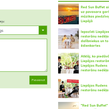
Red Sun Buffet a
uz pavasara gar
mūzikas piedzīv
Liepājā
eju:
Iepazīsti Liepāja
restorānu nedēļa
dalībniekus un to
ēdienkartes
Atklāj, ko piedāv
Liepājas restorān
Liepājas Rudens
restorānu nedēļa
Pievienot
Liepājas Rudens
restorānu nedēļa
"Red Sun Buffet" 