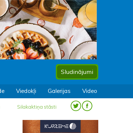
Sludinājumi
de
Viedokļi
Galerijas
Video
a
Silakaktiņa stāsti