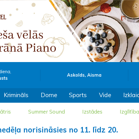
diena,
Askolds, Aisma
usts
Krimināls
Dome
Sports
Vide
Izklai
ātris
Summer Sound
Izstādes
Izglītīb
dēļa norisināsies no 11. līdz 20.