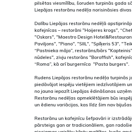
pilsētas viesmīlību, šoruden turpinās gada s
Liepājas restorānu nedēļa norisināsies diva
Dalību Liepājas restorānu nedēļā apstiprināju
kafejnīcas – restorāni "Hoijeres krogs", “Che
"Oskars", "Maestro Design Hotel&Restaurant
Paviljons", "Piano", "SIIL", "Spīķeris 53", "Tei
“Pastnieka māja”, restorāns/bārs "Kapteinis"
nūdeles", zivju restorāns "Boroffish", kafejn
“Roma”, kā arī burgernīca "Pasta burgers".
Rudens Liepājas restorānu nedēļa turpinās ja
piedāvājot iespēju vietējiem iedzīvotājiem un
no jauna iepazīt Liepājas ēdināšanas uzņē
Restorānu nedēļas apmeklētājiem būs iespēja
un ēdienu variācijas, kas līdz šim nav bijuš
Restorānu un kafejnīcu šefpavāri ir izstrādā
pārsteigs gan ar tradicionāliem, gan radoši
pieejamas vairāku kārtu maltītes, kurās ap