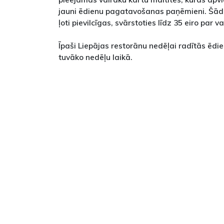
jauni ēdienu pagatavošanas paņēmieni. Šā
ļoti pievilcīgas, svārstoties līdz 35 eiro par v
Īpaši Liepājas restorānu nedēļai radītās ēdie
tuvāko nedēļu laikā.