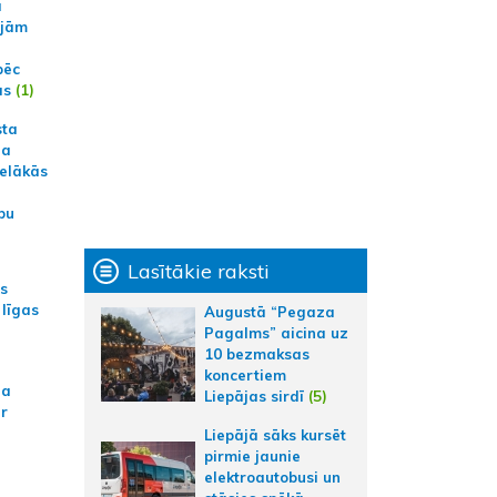
a
ajām
pēc
ās
(1)
sta
na
ielākās
bu
Lasītākie raksti
as
 līgas
Augustā “Pegaza
Pagalms” aicina uz
10 bezmaksas
koncertiem
na
Liepājas sirdī
(5)
ar
Liepājā sāks kursēt
pirmie jaunie
elektroautobusi un