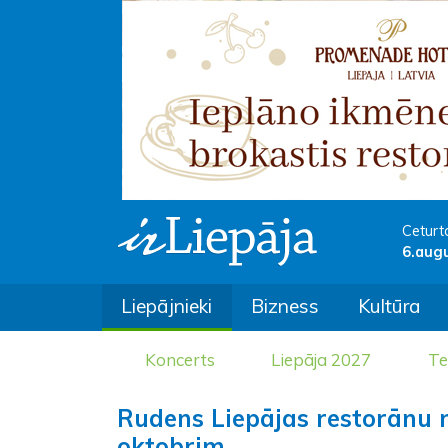
Ceturt
6.aug
Liepājnieki
Bizness
Kultūra
Koncerts
Liepāja 2027
Te
Rudens Liepājas restorānu ne
oktobrim