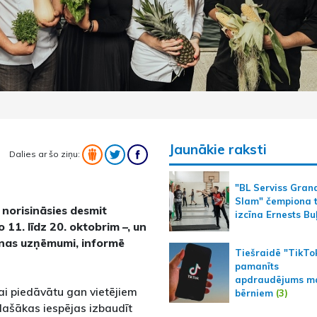
Jaunākie raksti
Dalies ar šo ziņu:
"BL Serviss Gran
Slam" čempiona t
norisināsies desmit
izcīna Ernests Bu
 11. līdz 20. oktobrim –, un
šanas uzņēmumi, informē
Tiešraidē "TikTo
pamanīts
apdraudējums m
lai piedāvātu gan vietējiem
bērniem
(3)
lašākas iespējas izbaudīt