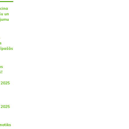
icina
šu un
ojumu
s
s
 īpašās
ās
i!
 2025
 2025
notiks